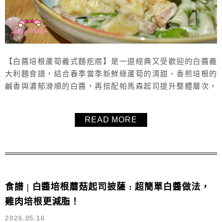
【白醬培根蘆筍義式麵疙瘩】是一道經典又受歡迎的白醬義
大利麵食譜，結合春季當季新鮮綠蘆筍的清甜、香煎培根的
鹹香與濃郁滑順的白醬，再搭配帕馬森起司提升整體層次，
使用了可愛造型星星義式麵疙瘩取代義大利麵，烹煮時更可
以一鍋到底、不用另外煮麵，吃起來清爽不膩口、鹹香美味
READ MORE
又好看，是許多人搜尋「義大利麵食譜」、「白醬義大利麵
做法」與「蘆筍料理」時最愛的家常料理之一。這道【白醬
培根蘆筍義式麵疙瘩】做法簡單、材料容...
食譜 | 白醬培根蘑菇起司披薩 : 超簡單白醬做法，
雞肉培根更減脂！
2026.05.16