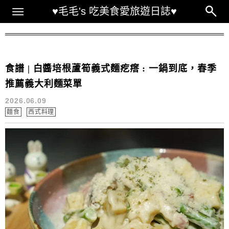
Main Menu
♥毛毛's 吃美食愛旅遊日誌♥
關鍵字：白醬
食譜 | 白醬培根蘆筍義式麵疙瘩 : 一鍋到底，春季
推薦義大利麵菜單
2026.06.09
麵食
西式料理