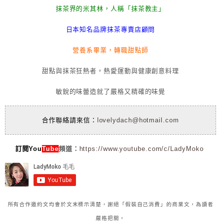
抹茶界的米其林，人稱「抹茶教主」
日本知名品牌抹茶專賣店顧問
營養系畢業，轉職甜點師
甜點與抹茶狂熱者，熱愛運動與健康創意料理
敏銳的味蕾造就了嚴格又精確的味覺
合作聯絡請來信：
lovelydach@hotmail.com
訂閱You
Tube
頻道：
https://www.youtube.com/c/LadyMoko
所有合作邀約文均會於文末標示清楚，謝絕「假裝自己消費」的商業文，為讀者
嚴格把關。