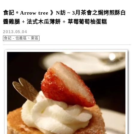
食記。Arrow tree 》N訪 ~ 3月茶會之焗烤煎酥白
醬雞腿 + 法式木瓜薄餅 + 草莓葡萄柚蛋糕
2013.05.04
食記 - 信義區、東區