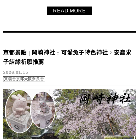
崎櫻花迴廊的十石舟遊船，花瓣飄落在水面上的畫面更是夢
READ MORE
幻！再加上平安神宮大鳥居並以喫茶me作為終點，這條路線
不只好拍、好走，也非常適合自由行賞櫻時安排。
京都景點 | 岡崎神社 : 可愛兔子特色神社，安產求
子結緣祈願推薦
2026.01.15
賞櫻❀京都大阪奈良❀