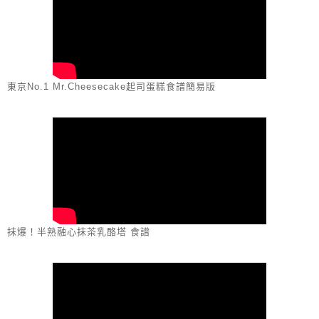
東京No.1 Mr.Cheesecake起司蛋糕食譜簡易版
抹爆！半熟融心抹茶乳酪塔 食譜