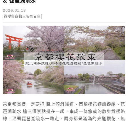
& 琵琶湖疏水
2026.01.18
賞櫻❀京都大阪奈良❀
來京都賞櫻一定要把 蹴上傾斜鐵道、岡崎櫻花迴廊遊船、琵
琶湖疏水 這三個景點排在一起，串成一條悠哉的散步賞櫻路
線。沿著琵琶湖疏水一路走，兩旁都是滿滿的夾道櫻花，無
論是滿開或櫻吹雪季末，都是美不勝收的絕景！尤其搭配岡