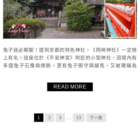
兔子迷必朝聖！提到京都的特色神社，《岡崎神社》一定榜
上有名。這座位於《平安神宮》附近的小型神社，因境內有
多個兔子石像與燈飾，更有兔子御守與繪馬，又被暱稱為
「京都兔子神社」，超萌超療癒的兔子隨處可見，是近年京
都自由行中相當受歡迎又推薦的景點之一。不過，《岡崎神
READ MORE
社》之所以會與兔子產生如此深刻的連結，並不只是因為可
愛或好拍，而是源自其祭神、歷史背景與「結緣、求子、安
產」等信仰意涵，也可以祈求避邪除厄。 ...
1
2
3
...
13
下一頁