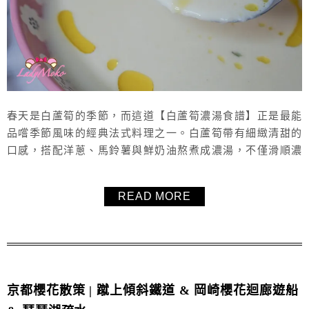
春天是白蘆筍的季節，而這道【白蘆筍濃湯食譜】正是最能
品嚐季節風味的經典法式料理之一。白蘆筍帶有細緻清甜的
口感，搭配洋蔥、馬鈴薯與鮮奶油熬煮成濃湯，不僅滑順濃
郁，也充滿春天的清新氣息。這篇白蘆筍濃湯做法將一步一
步帶你完成好做不複雜又有餐廳質感的高級濃湯，一鍋到底
READ MORE
輕鬆完成！無論是家庭料理或春季餐桌都非常適合，喝起來
清爽但質地濃郁，真是太好喝了！整理【白蘆筍濃湯】可以
搭配的香草植物。
京都櫻花散策 | 蹴上傾斜鐵道 & 岡崎櫻花迴廊遊船