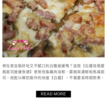
想在家自製好吃又不膩口的白醬披薩嗎？這款【白醬培根蘑
菇起司披薩食譜】使用低脂雞肉培根、蘑菇與濃郁帕馬森起
司，搭配以椰奶製作的快速【白醬】，不需要長時間熬煮，
就能完成香濃滑順又清爽耐吃的白醬 Pizza。烤到金黃的披
薩餅皮配上滿滿起司與煙燻培根香氣，鹹香夠味卻不會厚重
READ MORE
膩口，非常適合當作週末料理、家庭聚餐或派對披薩，在家
也能輕鬆做出媲美餐廳等級的【白醬培根蘑菇起司披薩】。