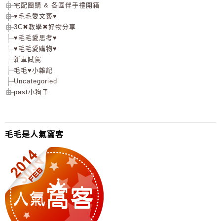
宅配團購 & 各國伴手禮開箱
♥毛毛愛文藝♥
3C✖教學✖好物分享
♥毛毛愛思考♥
♥毛毛愛購物♥
新車試駕
毛毛♥小雜記
Uncategoried
past小狗子
毛毛是人氣窩客