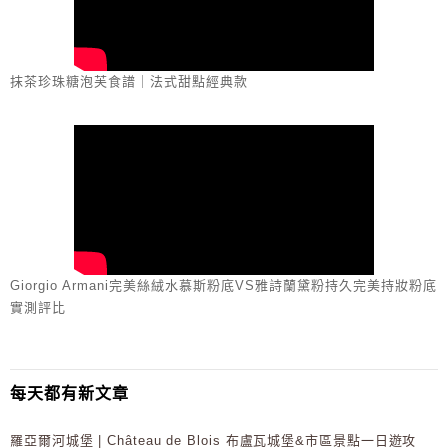
抹茶珍珠糖泡芙食譜｜法式甜點經典款
Giorgio Armani完美絲絨水慕斯粉底VS雅詩蘭黛粉持久完美持妝粉底
實測評比
每天都有新文章
羅亞爾河城堡 | Château de Blois 布盧瓦城堡&市區景點一日遊攻