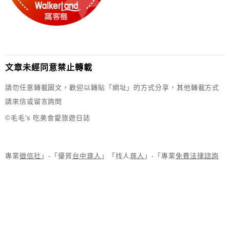
文章未經同意禁止轉載
請勿任意轉載圖文，歡迎以轉貼「網址」的方式分享，其他轉載方式
請來信或留言詢問
©毛毛's 吃美食愛旅遊日誌
專業
徵信社
」-「優質
台中尋人
」「找人
尋人
」-「專業
免費法律諮詢