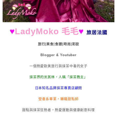
♥
LadyMoko 毛毛
♥
旅居法國
旅行|美食|食譜|時尚|彩妝
Blogger & Youtuber
一個熱愛歐美旅行與抹茶中毒的女子
抹茶界的米其林，人稱「抹茶教主」
日本知名品牌抹茶專賣店顧問
營養系畢業，轉職甜點師
甜點與抹茶狂熱者，熱愛運動與健康創意料理