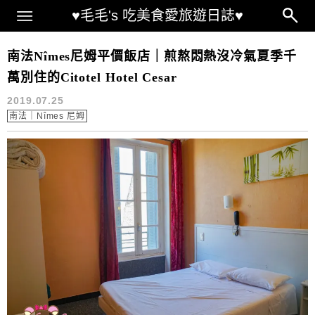
Main Menu
♥毛毛's 吃美食愛旅遊日誌♥
尼姆車站
南法Nîmes尼姆平價飯店｜煎熬悶熱沒冷氣夏季千
萬別住的Citotel Hotel Cesar
2019.07.25
南法｜Nîmes 尼姆