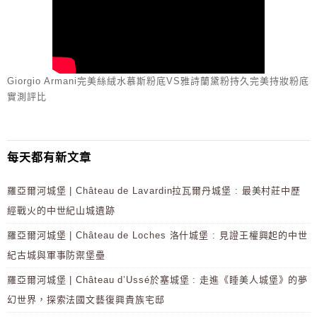
Giorgio Armani完美絲絨水慕斯粉底VS雅詩蘭黛粉持久完美持妝粉底
實測評比
每天都有新文章
羅亞爾河城堡 | Château de Lavardin拉瓦爾丹城堡 : 最美村莊中歷
經戰火的中世紀山城遺跡
羅亞爾河城堡 | Château de Loches 洛什城堡 : 見證王權興起的中世
紀古城與軍事防禦堡壘
羅亞爾河城堡 | Château d’Ussé於塞城堡 : 走進《睡美人城堡》的夢
幻世界，探索法國文藝復興貴族宅邸