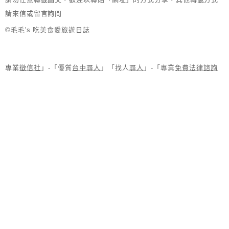
請來信或留言詢問
©毛毛's 吃美食愛旅遊日誌
專業
徵信社
」-「優質
台中尋人
」「找人
尋人
」-「專業
免費法律諮詢