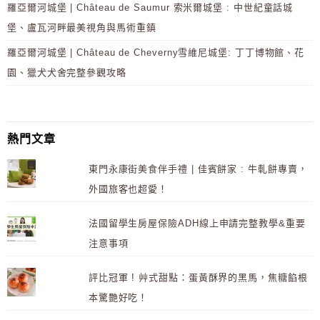
羅亞爾河城堡 | Château de Saumur 索米爾城堡 : 中世紀童話城
堡、盧瓦河畔最美視角與馬術重鎮
羅亞爾河城堡 | Château de Cheverny雪維尼城堡: 丁丁博物館、花
園、獵犬犬舍完整參觀攻略
熱門文章
東門永康街美食伴手禮 | 佳賓餅家 : 牛軋餅專賣，
外國旅客也超愛！
法國留學生房屋保險ADH線上申請完整教學&重要
注意事項
評比冠軍 ! 艸式甜點：蛋黃酥界的黑馬，焦糖餡根
本驚艷好吃！