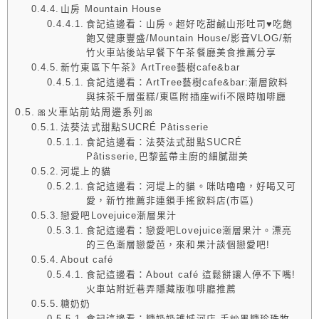
山房 Mountain House
食記這邊看：山房。超好吃甜鹹山形吐司♥吃飽
飽又健康豐盛/Mountain House/影音VLOG/新
竹火車站後站早餐下午茶餐廳美食推薦分享
新竹東區下午茶》ArtTree藝樹cafe&bar
食記這邊看：ArtTree藝樹cafe&bar:漸層飲料
與抹茶千層蛋糕/東區附插座wifi不限時咖啡廳
🎀火車站前站周邊系列🎀
法葵法式甜點SUCRÉ Pâtisserie
食記這邊看：法葵法式甜點SUCRÉ
Pâtisserie,巴黎藍帶主廚的細膩甜美
河堤上的貓
食記這邊看：河堤上的貓。咪咕嚕嚕，好喝又可
愛，新竹推薦非連鎖手搖飲料店(市區)
戀愛吧Lovejuice漸層果汁
食記這邊看：戀愛吧Lovejuice漸層果汁。漂亮
的三色漸層戀愛芭，來和果汁談個戀愛吧!
About café
食記這邊看：About café 這鬆餅讓人停不下嘴!
火車站附近巷弄隱藏版咖啡廳推薦
糖奶奶
食記這邊看：糖奶奶護城河店,手炒黑糖珍珠牧