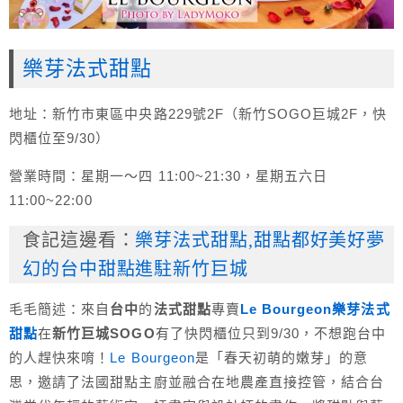
樂芽法式甜點
地址：新竹市東區中央路229號2F（新竹SOGO巨城2F，快
閃櫃位至9/30）
營業時間：星期一～四 11:00~21:30，星期五六日
11:00~22:00
食記這邊看：
樂芽法式甜點,甜點都好美好夢
幻的台中甜點進駐新竹巨城
毛毛簡述：
來自
台中
的
法式甜點
專賣
Le Bourgeon樂芽法式
甜點
在
新竹巨城SOGO
有了快閃櫃位只到9/30，不想跑台中
的人趕快來唷！
Le Bourgeon
是「春天初萌的嫩芽」的意
思，邀請了法國甜點主廚並融合在地農產直接控管，結合台