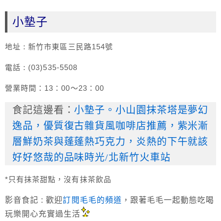
小墊子
地址 : 新竹市東區三民路154號
電話 : (03)535-5508
營業時間：13：00～23：00
食記這邊看：
小墊子。小山園抹茶塔是夢幻
逸品，優質復古雜貨風咖啡店推薦，紫米漸
層鮮奶茶與蓬蓬熱巧克力，炎熱的下午就該
好好悠哉的品味時光/北新竹火車站
*只有抹茶甜點，沒有抹茶飲品
影音食記 :
歡迎
訂閱毛毛的頻道
，跟著毛毛一起動態吃喝
玩樂開心充實過生活