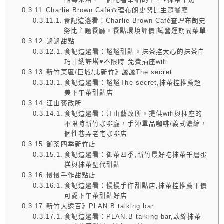
Charlie Brown Café查理布朗史努比主題餐廳
食記這邊看：Charlie Brown Café查理布朗史
努比主題餐廳。餐點環境評價|試營運期間菜單
謐謐甜點
食記這邊看：謐謐甜點。抹茶控大心的抹茶白
巧甘納許塔♥不限時 免費插座wifi
新竹東區/巨城/北新竹》謐謐The secret
食記這邊看：謐謐The secret,抹茶控推薦超
美下午茶甜點店
江山藝改所
食記這邊看：江山藝改所。提供wifi與插座的
不限時新竹咖啡廳，手沖單品咖啡/義式濃縮，
個性巷弄老宅咖啡店
御茶四季新竹店
食記這邊看：御茶四季,新竹最好吃抹茶千層蛋
糕與抹茶聖代甜點
慢慢手作甜點店
食記這邊看：慢慢手作甜點店,抹茶控推薦平價
可愛下午茶甜點好店
新竹大遠百》PLAN.B talking bar
食記這邊看：PLAN.B talking bar,軟綿抹茶