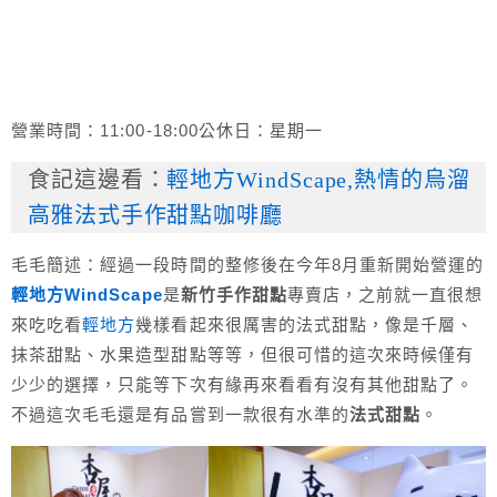
營業時間：11:00-18:00公休日：星期一
食記這邊看：
輕地方WindScape,熱情的烏溜
高雅法式手作甜點咖啡廳
毛毛簡述：經過一段時間的整修後在今年8月重新開始營運的
輕地方WindScape
是
新竹手作甜點
專賣店，之前就一直很想
來吃吃看
輕地方
幾樣看起來很厲害的法式甜點，像是千層、
抹茶甜點、水果造型甜點等等，但很可惜的這次來時候僅有
少少的選擇，只能等下次有緣再來看看有沒有其他甜點了。
不過這次毛毛還是有品嘗到一款很有水準的
法式甜點
。