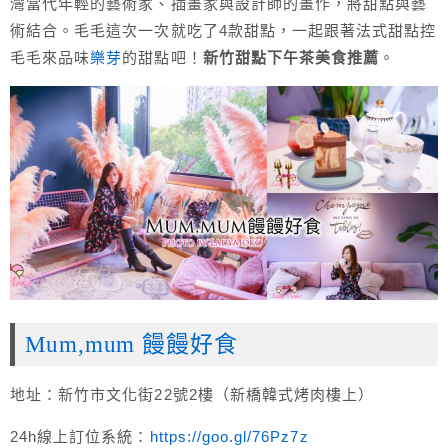
灣當代年輕的藝術家、插畫家與設計師的畫作，將甜點與藝
術結合。毛毛這次一次就吃了4款甜點，一起跟著法式甜點控
毛毛來品味
樂芽
的甜點吧！
新竹甜點下午茶美食推薦
。
Mum,mum 饅饅好食
地址：新竹市文化街22號2樓（新橋韓式烤肉樓上）
24h線上訂位系統：
https://goo.gl/76Pz7z