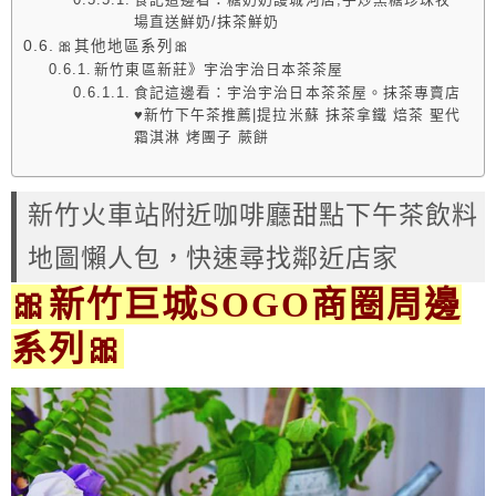
場直送鮮奶/抹茶鮮奶
🎀其他地區系列🎀
新竹東區新莊》宇治宇治日本茶茶屋
食記這邊看：宇治宇治日本茶茶屋。抹茶專賣店
♥新竹下午茶推薦|提拉米蘇 抹茶拿鐵 焙茶 聖代
霜淇淋 烤團子 蕨餅
新竹火車站附近咖啡廳甜點下午茶飲料
地圖懶人包，快速尋找鄰近店家
🎀新竹巨城SOGO商圈周邊
系列🎀