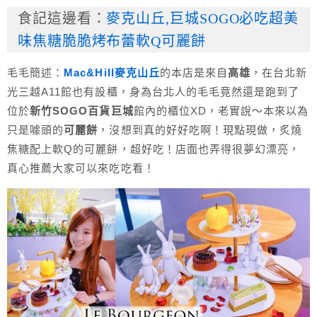
食記這邊看：
麥克山丘,巨城SOGO必吃超美
味焦糖脆脆烤布蕾軟Q可麗餅
毛毛簡述：
Mac&Hill麥克山丘
的本店是來自
高雄
，在台北新
光三越A11館也有設櫃，身為台北人的毛毛竟然還是跑到了
位於
新竹SOGO百貨巨城
館內的櫃位XD，老實說～本來以為
只是噱頭的
可麗餅
，沒想到真的好好吃啊！現點現做，炙燒
焦糖配上軟Q的可麗餅，超好吃！店面也弄得很夢幻漂亮，
真心推薦大家可以來吃吃看！