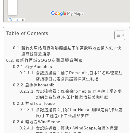
Table of Contents
新竹火車站附近咖啡廳甜點下午茶飲料地圖懶人包，快
速尋找鄰近店家
🎀新竹巨城SOGO商圈周邊系列🎀
柚子Pomelo’s
食記這邊看：柚子Pomelo’s,日本知名料理家駐
店指導日式定食與超讚抹茶生乳捲
風徐徐homebibi
食記這邊看：風徐徐homebibi,巨星般上場的夢
幻網美系飲品,抹茶控推薦清新美咖啡廳
井家Tea House
食記這邊看：井家Tea House,咖哩定食/抹茶戚
風/手工麵包/下午茶甜點美店
輕地方WindScape
食記這邊看：輕地方WindScape,熱情的烏溜