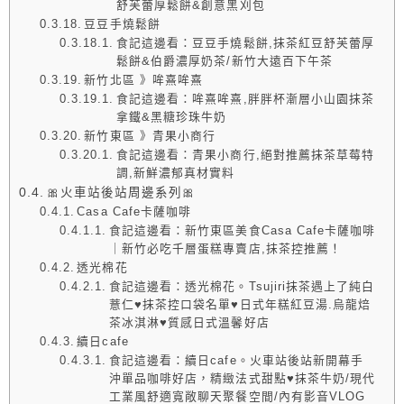
舒芙蕾厚鬆餅&創意黑刈包
豆豆手燒鬆餅
食記這邊看：豆豆手燒鬆餅,抹茶紅豆舒芙蕾厚
鬆餅&伯爵濃厚奶茶/新竹大遠百下午茶
新竹北區 》哞熹哞熹
食記這邊看：哞熹哞熹,胖胖杯漸層小山園抹茶
拿鐵&黑糖珍珠牛奶
新竹東區 》青果小商行
食記這邊看：青果小商行,絕對推薦抹茶草莓特
調,新鮮濃郁真材實料
🎀火車站後站周邊系列🎀
Casa Cafe卡薩咖啡
食記這邊看：新竹東區美食Casa Cafe卡薩咖啡
｜新竹必吃千層蛋糕專賣店,抹茶控推薦！
透光棉花
食記這邊看：透光棉花。Tsujiri抹茶遇上了純白
薏仁♥抹茶控口袋名單♥日式年糕紅豆湯.烏龍焙
茶冰淇淋♥質感日式溫馨好店
續日cafe
食記這邊看：續日cafe。火車站後站新開幕手
沖單品咖啡好店，精緻法式甜點♥抹茶牛奶/現代
工業風舒適寬敞聊天聚餐空間/內有影音VLOG