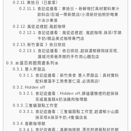
果拾日（已歇業）
食記這邊看：果拾日。新鮮現打真材實料果汁
飲料店/巨城一帶新開店/小清新好拍照好喝果
汁冰沙果昔
風從這裡起:風起咖啡
食記這邊看：風從這裡起: 風起咖啡,抹茶/芋頭
牛奶/精品美式咖啡專門店
新竹東區 》依日烘焙
食記這邊看：依日烘焙,超抹濃郁靜岡抹茶塔,
護城河旁巷弄間的手作用心麵包店
🎀遠百商圈周邊系列🎀
薏人界甜品
食記這邊看：新竹美食 薏人界甜品｜真材實料
配料爆滿手工熬煮薏仁湯,必須再訪!
Hidden off
食記這邊看：Hidden off,靜謐優雅裡的超抹抹
茶戚風蛋糕&奶油雞肉咖哩飯
三隻貓甜點工作室
食記這邊看：三隻貓甜點工作室,超濃郁小山園
抹茶塔&抹茶牛奶,4隻貓店長
喜歡咖啡館
食記這邊看：喜歡咖啡館,漂亮舒適餐點好吃輕