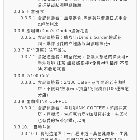
食抹茶甜點咖啡廳推薦
皿富器食
食記這邊看：皿富器食,豐盛美味健康日式定食
&超美刨冰
繪咖啡/Dino’s Garden迪諾花園
食記這邊看：繪咖啡/Dino’s Garden迪諾花
園。爆炸可愛的立體熊熊與貓咪拉花♥
新竹東區》暗室微光
食記這邊看：暗室微光。會讓人想念的抹茶塔♥
手沖咖啡.抹茶.甜點都很棒♥免費wifi.插座.不限
時.不收服務費
2/100 Café
食記這邊看：2/100 Café。巷弄間的老宅咖啡
店，不限時/無限wifi/插座/免服務費(100種味道
分店)
墨咖啡INK COFFEE
食記這邊看：墨咖啡INK COFFEE。超讚抹茶
塔、檸檬塔、生巧克力塔♥咖啡迷必來，抹茶控
也有愛的抹茶拿鐵可以喝
一百種味道
食記這邊看：一百種味道。桑葚乳酪塔、生乳
酪莓果塔，一個配著幸福的下午♥抹茶牛奶