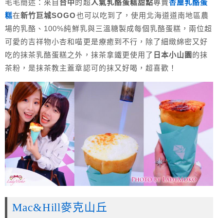
毛毛簡述：來自
台中
的超
人氣乳酪蛋糕甜點
專賣
杏屋乳酪蛋
糕
在
新竹巨城SOGO
也可以吃到了，使用北海道道南地區農
場的乳酪、100%純鮮乳與三溫糖製成每個乳酪蛋糕，兩位超
可愛的吉祥物小杏和喵更是療癒到不行，除了細緻綿密又好
吃的抹茶乳酪蛋糕之外，抹茶拿鐵更使用了
日本小山園
的抹
茶粉，是抹茶教主蓋章認可的抹又好喝，超喜歡！
Mac&Hill麥克山丘