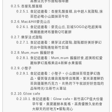
高雅法式手作甜點咖啡廳
杏屋乳酪蛋糕
食記這邊看：杏屋乳酪蛋糕,台中超人氣甜點,抹
茶控必喝小山園抹茶牛奶
Mac&Hill麥克山丘
食記這邊看：麥克山丘,巨城SOGO必吃超美味
焦糖脆脆烤布蕾軟Q可麗餅
樂芽法式甜點
食記這邊看：樂芽法式甜點,甜點都好美好夢幻
的台中甜點進駐新竹巨城
Mum,mum 饅饅好食
食記這邊看：Mum,mum 饅饅好食,超美粉紅愛
麗絲夢幻風格美店&新鮮水果蛋糕
小墊子
食記這邊看：小墊子。小山園抹茶塔是夢幻逸
品，優質復古雜貨風咖啡店推薦，紫米漸層鮮奶
茶與蓬蓬熱巧克力，炎熱的下午就該好好悠哉的
品味時光/北新竹火車站
Glow cafe
食記這邊看：Glow cafe。新竹高CP值大份量
早午餐，奧黛麗赫本風格，高貴優雅久坐約會
大聊天的好地方♥餐點用心