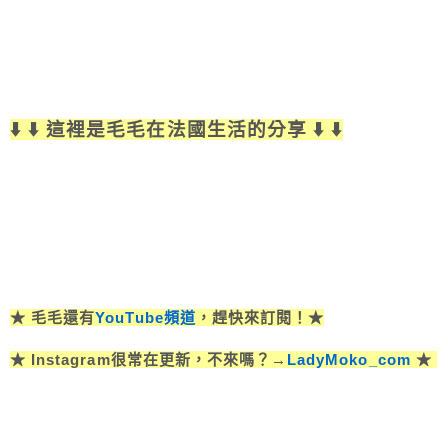
⬇️ ⬇️ 這裡是毛毛在法國生活的分享 ⬇️ ⬇️
★ 毛毛還有
YouTube頻道
，趕快來訂閱！★
★ Instagram很常在更新，不來嗎？→
LadyMoko_com
★