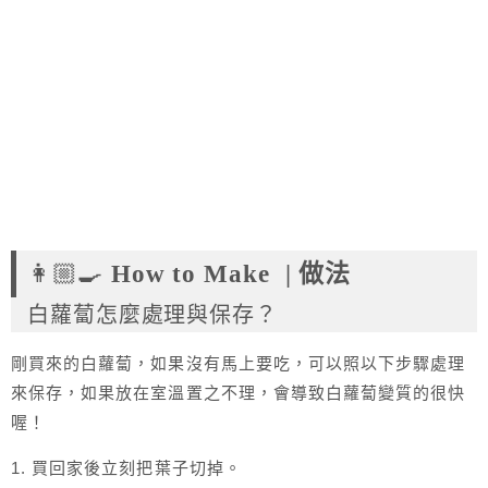
👩🏼‍🍳
How to Make |
做法
白蘿蔔怎麼處理與保存？
剛買來的白蘿蔔，如果沒有馬上要吃，可以照以下步驟處理
來保存，如果放在室溫置之不理，會導致白蘿蔔變質的很快
喔！
1. 買回家後立刻把葉子切掉。