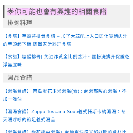
🌟你可能也會有興趣的相關食譜
排骨料理
【食譜】芋頭蒸排骨食譜 – 加了大蒜配上入口即化吸飽肉汁
的芋頭超下飯,簡單家常料理食譜
【食譜】糖醋排骨| 免油炸黃金比例醬汁。麵粉洗排骨保證乾
淨無腥味
湯品食譜
【
濃湯食譜
】 南瓜蛋花玉米濃湯(素) : 超濃郁暖心濃湯，不
加一滴油
【濃湯食譜】Zuppa Toscana Soup義式托斯卡納濃湯：冬
天暖呼呼的飽足義式湯品
【濃湯食譜】綠花椰菜濃湯」超簡單快速又超好吃的食材比