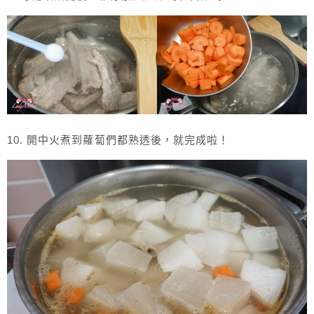
10. 開中火煮到蘿蔔們都熟透後，就完成啦！