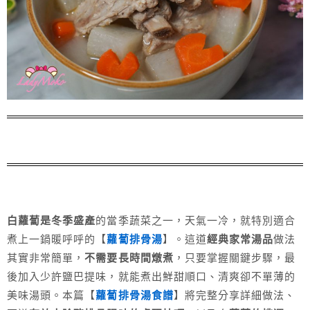
白蘿蔔是冬季盛產
的當季蔬菜之一，天氣一冷，就特別適合
煮上一鍋暖呼呼的【
蘿蔔排骨湯
】。這道
經典家常湯品
做法
其實非常簡單，
不需要長時間燉煮
，只要掌握關鍵步驟，最
後加入少許鹽巴提味，就能煮出鮮甜順口、清爽卻不單薄的
美味湯頭。本篇【
蘿蔔排骨湯食譜
】將完整分享詳細做法、