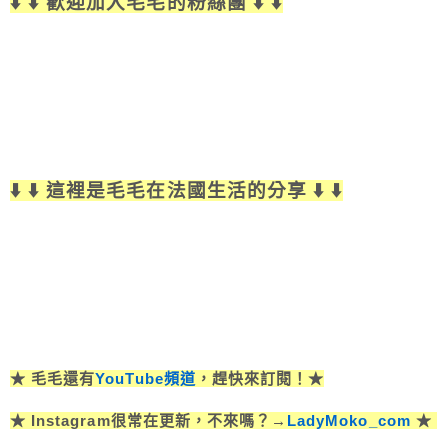
⬇️ ⬇️ 歡迎加入毛毛的粉絲團 ⬇️ ⬇️
⬇️ ⬇️ 這裡是毛毛在法國生活的分享 ⬇️ ⬇️
★ 毛毛還有
YouTube頻道
，趕快來訂閱！★
★ Instagram很常在更新，不來嗎？→
LadyMoko_com
★