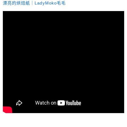
漂亮的烘焙紙｜LadyMoko毛毛