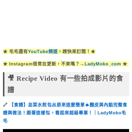
★ 毛毛還有
YouTube頻道
，趕快來訂閱！★
★ Instagram很常在更新，不來嗎？→
LadyMoko_com
★
🎥 Recipe Video 有一
些拍成影片的食
譜
🔗
【食譜】韭菜水煎包🥟原來這麼簡單🔥麵皮與內餡完整食
譜與做法！跟著這樣包，看起來超級專業！｜LadyMoko毛
毛