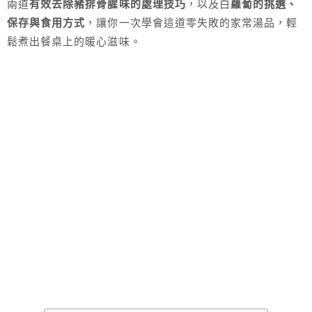
兩道
有效去除豬排骨腥味的處理技巧
，以及白
蘿蔔的挑選、
保存與食用方式
，讓你一次學會這道零失敗的家常湯品，輕
鬆煮出餐桌上的暖心滋味。