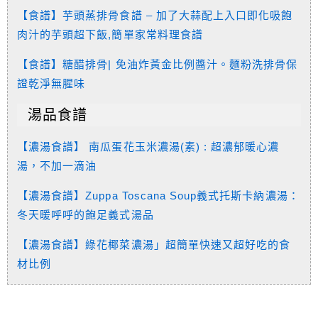
【食譜】芋頭蒸排骨食譜 – 加了大蒜配上入口即化吸飽
肉汁的芋頭超下飯,簡單家常料理食譜
【食譜】糖醋排骨| 免油炸黃金比例醬汁。麵粉洗排骨保
證乾淨無腥味
湯品食譜
【
濃湯食譜
】 南瓜蛋花玉米濃湯(素) : 超濃郁暖心濃
湯，不加一滴油
【濃湯食譜】Zuppa Toscana Soup義式托斯卡納濃湯：
冬天暖呼呼的飽足義式湯品
【濃湯食譜】綠花椰菜濃湯」超簡單快速又超好吃的食
材比例