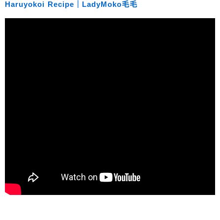
Haruyokoi Recipe｜LadyMoko毛毛