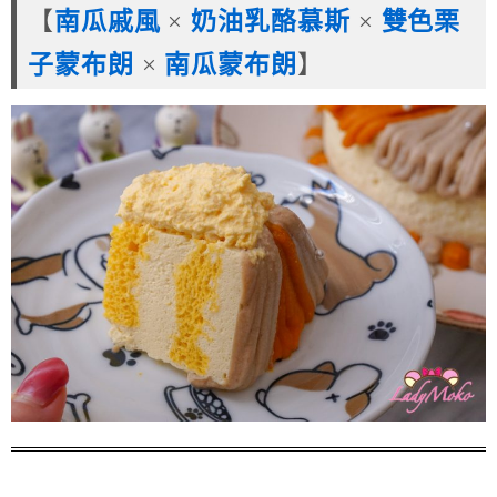
【
南瓜戚風
×
奶油乳酪慕斯
×
雙色栗
子蒙布朗
×
南瓜蒙布朗
】