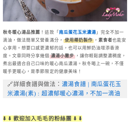
秋冬暖心湯品推薦
！這款「
南瓜蛋花玉米濃湯
」完全不加一
滴油，做法簡單又營養滿分，
使用椰奶製作
，
素食者
也能安
心享用。想要口感更濃郁的話，也可以用鮮奶油增添香滑
度。文章同時分享幾個
濃湯小撇步
，讓你輕鬆調整濃稠度，
煮出最適合自己口味的暖心南瓜濃湯。秋冬喝上一碗，不僅
暖手更暖心，是季節限定的健康美味！
🔗詳細食譜與做法：
濃湯食譜 | 南瓜蛋花玉
米濃湯(素) : 超濃郁暖心濃湯，不加一滴油
⬇️ ⬇️ 歡迎加入毛毛的粉絲團 ⬇️ ⬇️