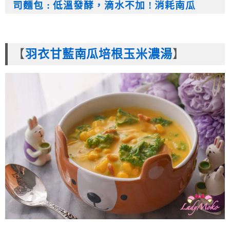
司麵包 : 低溫發酵，滴水不加 ! 消耗南瓜
【
羽衣甘藍南瓜培根玉米濃湯
】