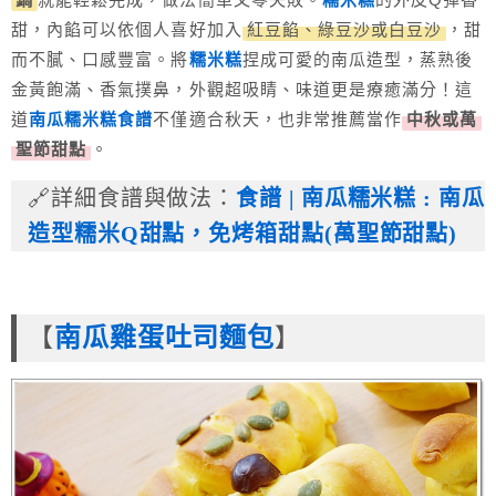
甜，內餡可以依個人喜好加入
紅豆餡、綠豆沙或白豆沙
，甜
而不膩、口感豐富。將
糯米糕
捏成可愛的南瓜造型，蒸熟後
金黃飽滿、香氣撲鼻，外觀超吸睛、味道更是療癒滿分！這
道
南瓜糯米糕食譜
不僅適合秋天，也非常推薦當作
中秋或萬
聖節甜點
。
🔗詳細食譜與做法：
食譜 | 南瓜糯米糕 : 南瓜
造型糯米Q甜點，免烤箱甜點(萬聖節甜點)
南瓜雞蛋吐司麵包
【
】