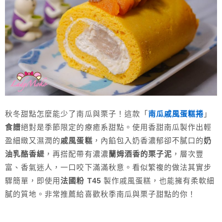
秋冬甜點怎麼能少了南瓜與栗子！這款「
南瓜戚風蛋糕捲
」
食譜
絕對是季節限定的療癒系甜點。使用香甜南瓜製作出輕
盈細緻又濕潤的
戚風蛋糕
，內餡包入奶香濃郁卻不膩口的
奶
油乳酪香緹
，再搭配帶有濃濃
蘭姆酒香的栗子泥
，層次豐
富、香氣迷人，一口咬下滿滿秋意。看似繁複的做法其實步
驟簡單，即使用
法國粉 T45
製作戚風蛋糕，也能擁有柔軟細
膩的質地。非常推薦給喜歡秋季南瓜與栗子甜點的你！