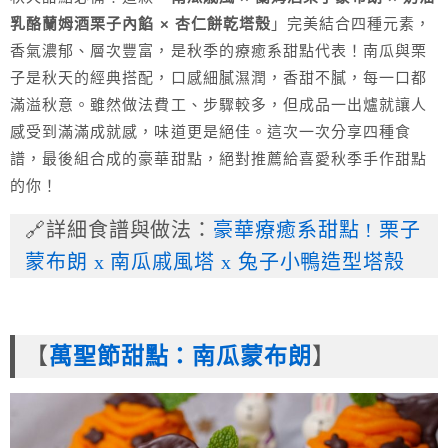
乳酪蘭姆酒栗子內餡 × 杏仁餅乾塔殼
」完美結合四種元素，
香氣濃郁、層次豐富，是秋季的療癒系甜點代表！南瓜與栗
子是秋天的經典搭配，口感細膩濕潤，香甜不膩，每一口都
滿溢秋意。雖然做法費工、步驟較多，但成品一出爐就讓人
感受到滿滿成就感，味道更是絕佳。這次一次分享四種食
譜，最後組合成的豪華甜點，絕對推薦給喜愛秋季手作甜點
的你！
🔗詳細食譜與做法：
豪華療癒系甜點 ! 栗子
蒙布朗 x 南瓜戚風塔 x 兔子小鴨造型塔殼
【
萬聖節甜點：南瓜蒙布朗
】