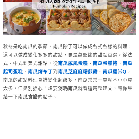
秋冬是吃南瓜的季節，南瓜除了可以做成各式各樣的料理，
還可以做成變化多多的甜點，更是萬聖節的甜點首選，從法
式、中式到美式甜點，從
南瓜戚風蛋糕
、
南瓜蛋糕捲
、
南瓜
起司蛋糕
、
南瓜烤布丁
到
南瓜芝麻麻糬煎餅
、
南瓜糯米Q
，
南瓜的甜點料理食譜變化超級多，南瓜常常一買就不小心買
太多，但是別擔心！想要
消耗南瓜
就看這篇整理文，讓你集
結一下
南瓜食譜
的點子。