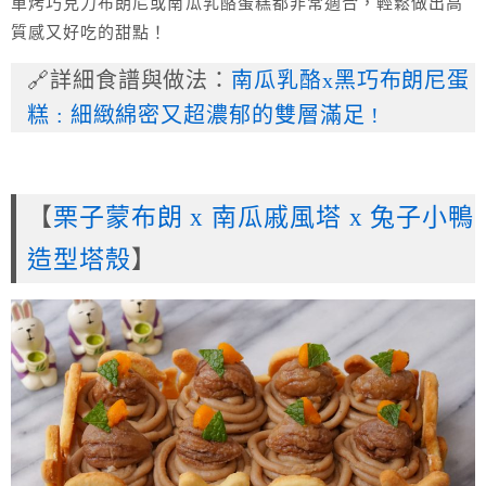
單烤巧克力布朗尼或南瓜乳酪蛋糕都非常適合，輕鬆做出高
質感又好吃的甜點！
🔗詳細食譜與做法：
南瓜乳酪x黑巧布朗尼蛋
糕 : 細緻綿密又超濃郁的雙層滿足 !
【
栗子蒙布朗 x 南瓜戚風塔 x 兔子小鴨
造型塔殼
】