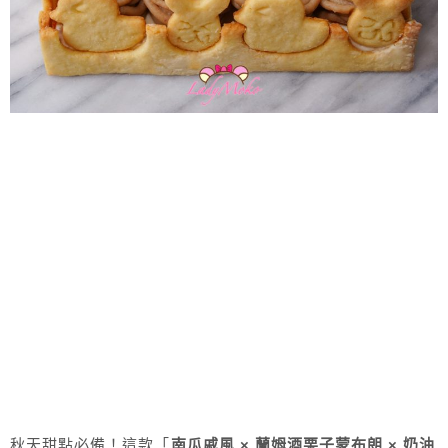
秋天甜點必備！這款「
南瓜戚風 × 蘭姆酒栗子蒙布朗 × 奶油