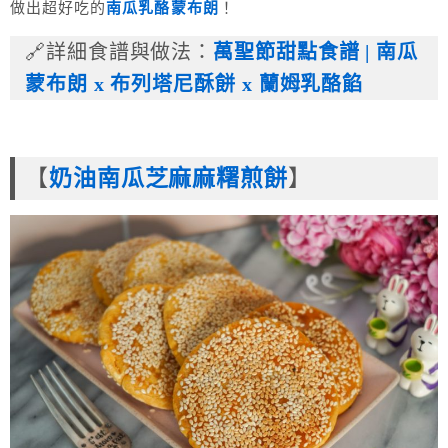
做出超好吃的
南瓜乳酪蒙布朗
！
🔗詳細食譜與做法：
萬聖節甜點食譜 | 南瓜
蒙布朗 x 布列塔尼酥餅 x 蘭姆乳酪餡
【
奶油南瓜芝麻麻糬煎餅
】