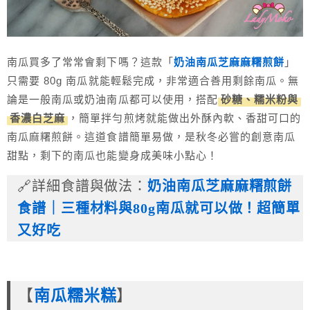
南瓜買多了常常會剩下嗎？這款「
奶油南瓜芝麻麻糬煎餅
」
只需要 80g 南瓜就能輕鬆完成，非常適合善用剩餘南瓜。無
論是一般南瓜或奶油南瓜都可以使用，搭配
砂糖、糯米粉與
香濃白芝麻
，簡單拌勻煎烤就能做出外酥內軟、香甜可口的
南瓜麻糬煎餅。這道食譜簡單易做，是秋冬必嘗的創意南瓜
甜點，剩下的南瓜也能變身成美味小點心！
🔗詳細食譜與做法：
奶油南瓜芝麻麻糬煎餅
食譜｜三種材料與80g南瓜就可以做！超簡單
又好吃
【
南瓜糯米糕
】