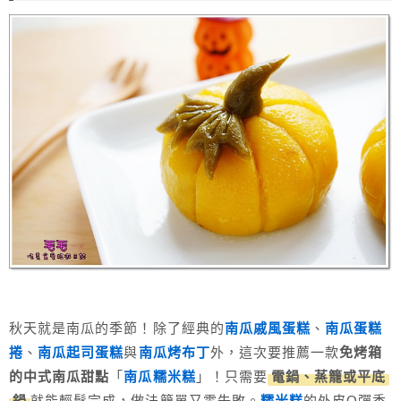
秋天就是南瓜的季節！除了經典的
南瓜戚風蛋糕
、
南瓜蛋糕
捲
、
南瓜起司蛋糕
與
南瓜烤布丁
外，這次要推薦一款
免烤箱
的中式南瓜甜點
「
南瓜糯米糕
」！只需要
電鍋、蒸籠或平底
鍋
就能輕鬆完成，做法簡單又零失敗。
糯米糕
的外皮Q彈香