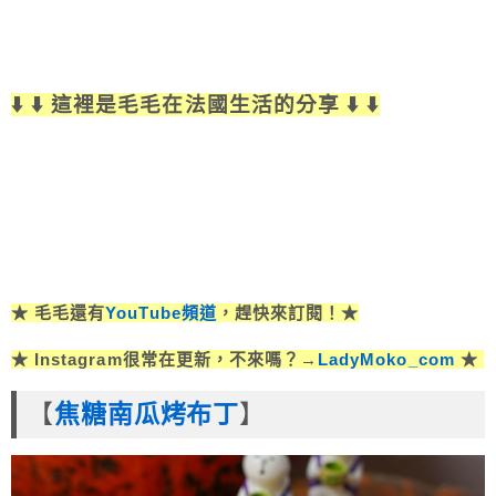
⬇️ ⬇️ 這裡是毛毛在法國生活的分享 ⬇️ ⬇️
★ 毛毛還有
YouTube頻道
，趕快來訂閱！★
★ Instagram很常在更新，不來嗎？→
LadyMoko_com
★
【
焦糖南瓜烤布丁
】