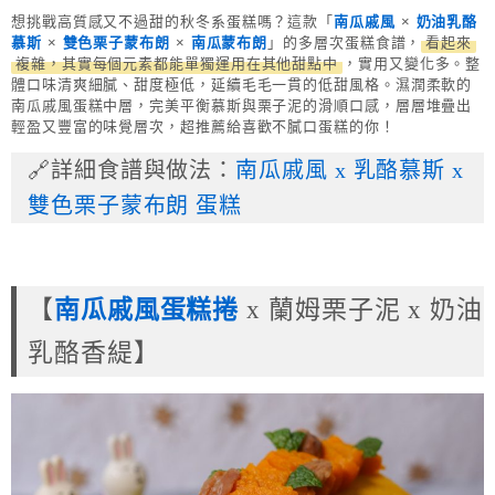
想挑戰高質感又不過甜的秋冬系蛋糕嗎？這款「
南瓜戚風
×
奶油乳酪
慕斯
×
雙色栗子蒙布朗
×
南瓜蒙布朗
」的多層次蛋糕食譜，
看起來
複雜，其實每個元素都能單獨運用在其他甜點中
，實用又變化多。整
體口味清爽細膩、甜度極低，延續毛毛一貫的低甜風格。濕潤柔軟的
南瓜戚風蛋糕中層，完美平衡慕斯與栗子泥的滑順口感，層層堆疊出
輕盈又豐富的味覺層次，超推薦給喜歡不膩口蛋糕的你！
🔗詳細食譜與做法：
南瓜戚風 x 乳酪慕斯 x
雙色栗子蒙布朗 蛋糕
【
南瓜戚風蛋糕捲
x 蘭姆栗子泥 x 奶油
乳酪香緹】