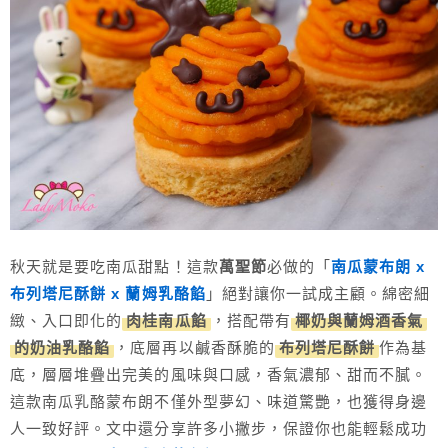
秋天就是要吃南瓜甜點！這款
萬聖節
必做的「
南瓜蒙布朗 x
布列塔尼酥餅 x 蘭姆乳酪餡
」絕對讓你一試成主顧。綿密細
緻、入口即化的
肉桂南瓜餡
，搭配帶有
椰奶與蘭姆酒香氣
的奶油乳酪餡
，底層再以鹹香酥脆的
布列塔尼酥餅
作為基
底，層層堆疊出完美的風味與口感，香氣濃郁、甜而不膩。
這款南瓜乳酪蒙布朗不僅外型夢幻、味道驚艷，也獲得身邊
人一致好評。文中還分享許多小撇步，保證你也能輕鬆成功