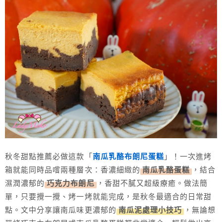
秋冬甜點推薦必做這款「
南瓜乳酪布朗尼蛋糕
」！一次進烤
箱就能同時品嚐兩種層次：香濃細緻的
南瓜乳酪蛋糕
，結合
濕潤濃郁的
巧克力布朗尼
，香甜不膩又超級療癒。做法簡
單，只要攪一攪、烤一烤就能完成，是秋冬最適合的日常甜
點。文中分享讓南瓜味更濃郁的
南瓜泥處理小技巧
，無論想