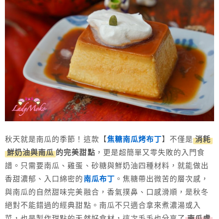
秋天就是南瓜的季節！這款【
焦糖南瓜烤布丁
】不僅是
消耗
鮮奶油與南瓜
的完美甜點
，更是超簡單又零失敗的入門食
譜。只需要南瓜、雞蛋、砂糖與鮮奶油四種材料，就能做出
香甜濃郁、入口綿密的
南瓜布丁
。焦糖帶出微苦的層次感，
與南瓜的自然甜味完美融合，香氣撲鼻、口感滑順，是秋冬
絕對不能錯過的經典甜點。南瓜不只適合拿來煮濃湯或入
菜，也是製作甜點的天然好食材，這次毛毛也分享了
南瓜處