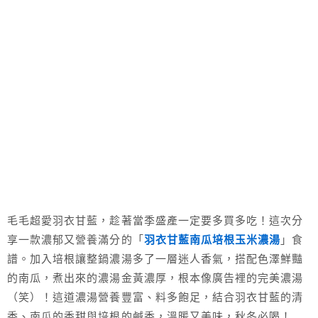
毛毛超愛羽衣甘藍，趁著當季盛產一定要多買多吃！這次分
享一款濃郁又營養滿分的「
羽衣甘藍南瓜培根玉米濃湯
」食
譜。加入培根讓整鍋濃湯多了一層迷人香氣，搭配色澤鮮豔
的南瓜，煮出來的濃湯金黃濃厚，根本像廣告裡的完美濃湯
（笑）！這道濃湯營養豐富、料多飽足，結合羽衣甘藍的清
香、南瓜的香甜與培根的鹹香，溫暖又美味，秋冬必喝！