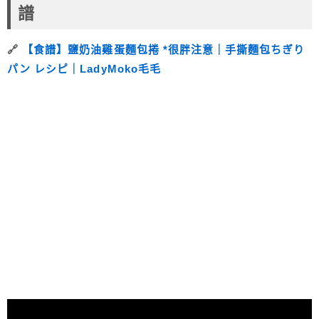
譜
🔗
【食譜】鹽奶油雞蛋麵包捲 *很胖注意｜手撕麵包ちぎり
パン レシピ｜LadyMoko毛毛