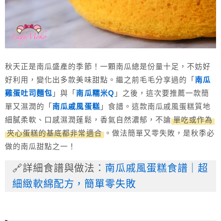
秋天正是南瓜盛產的季節！一顆南瓜總是份量十足，不妨好
好利用，變化出多款美味甜點。繼之前毛毛分享過的「
南瓜
雞蛋吐司麵包
」與「
南瓜糯米Q
」之後，這次要推薦一款簡
單又濕潤的「
南瓜戚風蛋糕
」食譜。這款南瓜戚風蛋糕質地
細膩柔軟、口感濕潤蓬鬆，香氣自然濃郁，不論
單吃或作為
夾心蛋糕的基底都非常適合
。做法簡單又零失敗，是秋季必
做的南瓜甜點之一！
🔗詳細食譜與做法：
南瓜戚風蛋糕食譜｜超
細緻軟綿配方，簡單零失敗