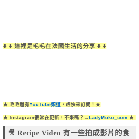
⬇️ ⬇️ 這裡是毛毛在法國生活的分享 ⬇️ ⬇️
★ 毛毛還有
YouTube頻道
，趕快來訂閱！★
★ Instagram很常在更新，不來嗎？→
LadyMoko_com
★
🎥 Recipe Video 有一
些拍成影片的食