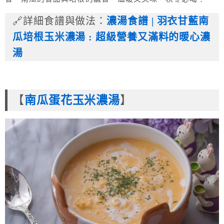
🔗詳細食譜與做法：
濃湯食譜 | 羽衣甘藍南
瓜培根玉米濃湯 : 超級營養又滿料的暖心濃
湯
【
南瓜蛋花玉米濃湯
】