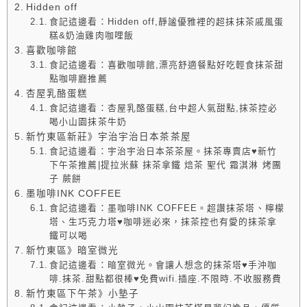
Hidden off
食記這邊看：Hidden off,靜謐優雅裡的超抹抹茶戚風蛋
糕&奶油雞肉咖哩飯
喜歡咖啡館
食記這邊看：喜歡咖啡館,漂亮舒適餐點好吃輕食抹茶甜
點咖啡廳推薦
杏屋乳酪蛋糕
食記這邊看：杏屋乳酪蛋糕,台中超人氣甜點,抹茶控必
喝小山園抹茶牛奶
新竹東區新莊》宇治宇治日本茶茶屋
食記這邊看：宇治宇治日本茶茶屋。抹茶專賣店♥新竹
下午茶推薦|提拉米蘇 抹茶拿鐵 焙茶 聖代 霜淇淋 烤團
子 蕨餅
墨咖啡INK COFFEE
食記這邊看：墨咖啡INK COFFEE。超讚抹茶塔、檸檬
塔、生巧克力塔♥咖啡迷必來，抹茶控也有愛的抹茶拿
鐵可以喝
新竹東區》暗室微光
食記這邊看：暗室微光。會讓人想念的抹茶塔♥手沖咖
啡.抹茶.甜點都很棒♥免費wifi.插座.不限時.不收服務費
新竹東區下午茶》小墊子