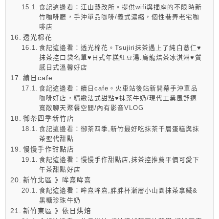
食記這邊看：江山藝改所。提供wifi與插座的不限時新
竹咖啡廳，手沖單品咖啡/義式濃縮，個性巷弄老宅咖
啡店
透光棉花
食記這邊看：透光棉花。Tsujiri抹茶遇上了純白薏仁♥
抹茶控口袋名單♥日式年糕紅豆湯.烏龍焙茶冰淇淋♥質
感日式溫馨好店
續日cafe
食記這邊看：續日cafe。火車站後站新開幕手沖單品
咖啡好店，精緻法式甜點♥抹茶牛奶/現代工業風舒適
寬敞聊天聚餐空間/內有影音VLOG
御茶四季新竹店
食記這邊看：御茶四季,新竹最好吃抹茶千層蛋糕與抹
茶聖代甜點
慢慢手作甜點店
食記這邊看：慢慢手作甜點店,抹茶控推薦平價可愛下
午茶甜點好店
新竹北區 》哞熹哞熹
食記這邊看：哞熹哞熹,胖胖杯漸層小山園抹茶拿鐵&
黑糖珍珠牛奶
新竹東區 》依日烘焙