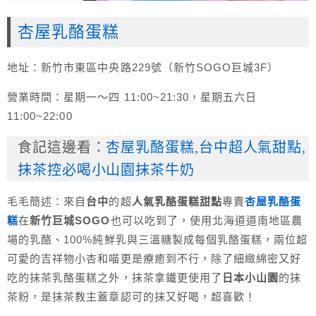
杏屋乳酪蛋糕
地址：新竹市東區中央路229號（新竹SOGO巨城3F）
營業時間：星期一～四 11:00~21:30，星期五六日
11:00~22:00
食記這邊看：
杏屋乳酪蛋糕,台中超人氣甜點,
抹茶控必喝小山園抹茶牛奶
毛毛簡述：來自
台中
的超
人氣乳酪蛋糕甜點
專賣
杏屋乳酪蛋
糕
在
新竹巨城SOGO
也可以吃到了，使用北海道道南地區農
場的乳酪、100%純鮮乳與三溫糖製成每個乳酪蛋糕，兩位超
可愛的吉祥物小杏和喵更是療癒到不行，除了細緻綿密又好
吃的抹茶乳酪蛋糕之外，抹茶拿鐵更使用了
日本小山園
的抹
茶粉，是抹茶教主蓋章認可的抹又好喝，超喜歡！