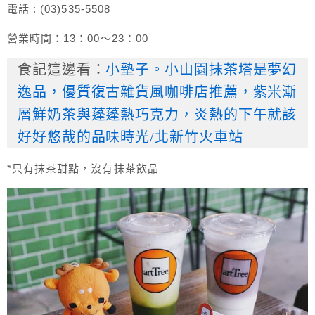
電話 : (03)535-5508
營業時間：13：00～23：00
食記這邊看：
小墊子。小山園抹茶塔是夢幻
逸品，優質復古雜貨風咖啡店推薦，紫米漸
層鮮奶茶與蓬蓬熱巧克力，炎熱的下午就該
好好悠哉的品味時光/北新竹火車站
*只有抹茶甜點，沒有抹茶飲品