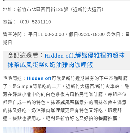
地址：新竹市北區西門街135號（近新竹大遠百）
電話：（03）5281110
營業時間： 平日11:00-20:00，假日09:30-18:00 公休日：星
期日
食記這邊看：
Hidden off,靜謐優雅裡的超抹
抹茶戚風蛋糕&奶油雞肉咖哩飯
毛毛簡述：
Hidden off
可說是新竹近期最夯的下午茶咖啡廳
了，是Simple簡單吃的二店，近新竹大遠百/新竹火車站，隱
藏在靜謐小巷中的純白色系復古風格民宅咖啡廳，每組座位
都是自成一格的特色。
抹茶戚風蛋糕
意外的讓抹茶教主滿意
的抹又好吃，奶油雞肉
咖哩飯
更是有特色又好吃，環境舒
適、餐點也很用心，絕對是新竹好吃又好拍的
餐廳推薦
。