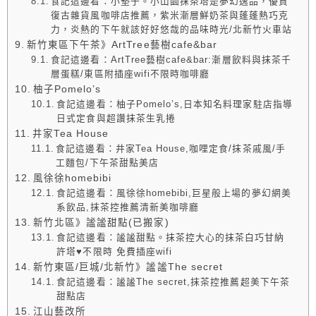
食記這邊看：小墊子。小山園抹茶塔是夢幻逸品，優質
復古雜貨風咖啡店推薦，紫米漸層鮮奶茶與蓬蓬熱巧克
力，炎熱的下午就該好好悠哉的品味時光/北新竹火車站
新竹東區下午茶》ArtTree藝樹cafe&bar
食記這邊看：ArtTree藝樹cafe&bar:漸層飲料與抹茶千
層蛋糕/東區附插座wifi不限時咖啡廳
柚子Pomelo’s
食記這邊看：柚子Pomelo’s,日本知名料理家駐店指導
日式定食與超讚抹茶生乳捲
井家Tea House
食記這邊看：井家Tea House,咖哩定食/抹茶戚風/手
工麵包/下午茶甜點美店
風徐徐homebibi
食記這邊看：風徐徐homebibi,巨星般上場的夢幻網美
系飲品,抹茶控推薦清新美咖啡廳
新竹北區》謐謐甜點(已搬家)
食記這邊看：謐謐甜點。抹茶控大心的抹茶白巧甘納
許塔♥不限時 免費插座wifi
新竹東區/巨城/北新竹》謐謐The secret
食記這邊看：謐謐The secret,抹茶控推薦超美下午茶
甜點店
江山藝改所