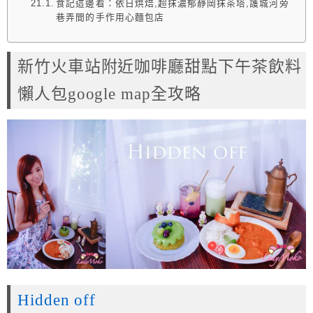
食記這邊看：依日烘焙,超抹濃郁靜岡抹茶塔,護城河旁
巷弄間的手作用心麵包店
新竹火車站附近咖啡廳甜點下午茶飲料
懶人包google map全攻略
Hidden off