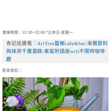
營業時間 : 12:30~22:00 *公休日:星期一
食記這邊看：
ArtTree藝樹cafe&bar:漸層飲料
與抹茶千層蛋糕/東區附插座wifi不限時咖啡
廳
影音食記：