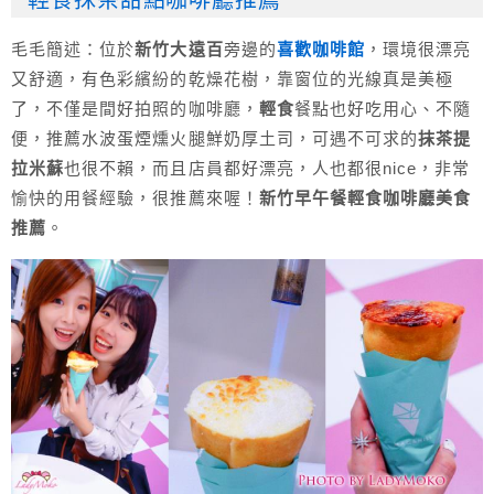
輕食抹茶甜點咖啡廳推薦
毛毛簡述：位於
新竹大遠百
旁邊的
喜歡咖啡館
，環境很漂亮
又舒適，有色彩繽紛的乾燥花樹，靠窗位的光線真是美極
了，不僅是間好拍照的咖啡廳，
輕食
餐點也好吃用心、不隨
便，推薦水波蛋煙燻火腿鮮奶厚土司，可遇不可求的
抹茶提
拉米蘇
也很不賴，而且店員都好漂亮，人也都很nice，非常
愉快的用餐經驗，很推薦來喔！
新竹早午餐輕食咖啡廳美食
推薦
。