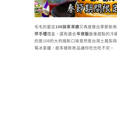
毛毛的愛店
108抹茶茶廊
又再度推出季節新商
伴手禮
禮盒，還有適合
年夜飯
飯後甜點的冷
的是108的大判燒新口味竟然是台灣土鳳梨
莓冰拿鐵，超多樣新商品讓你吃也吃不完。