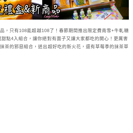
品，只有108能超越108了！春節期間推出限定費南雪+牛軋糖
藏甜點4入組合，讓你絕對有面子又讓大家都吃的開心！更厲害
與抹茶的邪惡組合，迸出超好吃的新火花，還有草莓季的抹茶草