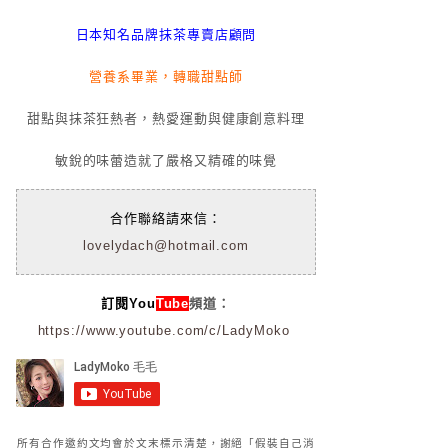
日本知名品牌抹茶專賣店顧問
營養系畢業，轉職甜點師
甜點與抹茶狂熱者，熱愛運動與健康創意料理
敏銳的味蕾造就了嚴格又精確的味覺
合作聯絡請來信：
lovelydach@hotmail.com
訂閱You
Tube
頻道：
https://www.youtube.com/c/LadyMoko
所有合作邀約文均會於文末標示清楚，謝絕「假裝自己消