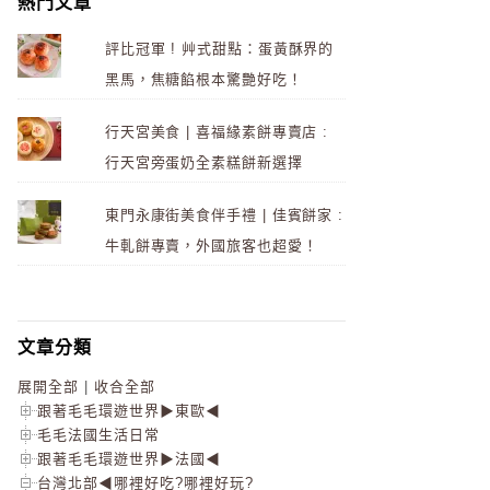
熱門文章
評比冠軍 ! 艸式甜點：蛋黃酥界的
黑馬，焦糖餡根本驚艷好吃！
行天宮美食 | 喜福緣素餅專賣店 :
行天宮旁蛋奶全素糕餅新選擇
東門永康街美食伴手禮 | 佳賓餅家 :
牛軋餅專賣，外國旅客也超愛！
文章分類
展開全部
|
收合全部
跟著毛毛環遊世界▶東歐◀
毛毛法國生活日常
跟著毛毛環遊世界▶法國◀
台灣北部◀哪裡好吃?哪裡好玩?