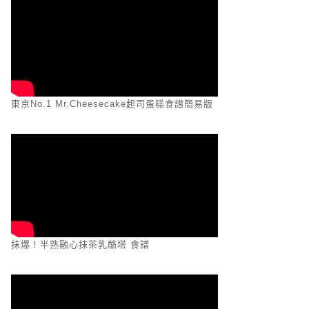
東京No.1 Mr.Cheesecake起司蛋糕食譜簡易版
抹爆！半熟融心抹茶乳酪塔 食譜