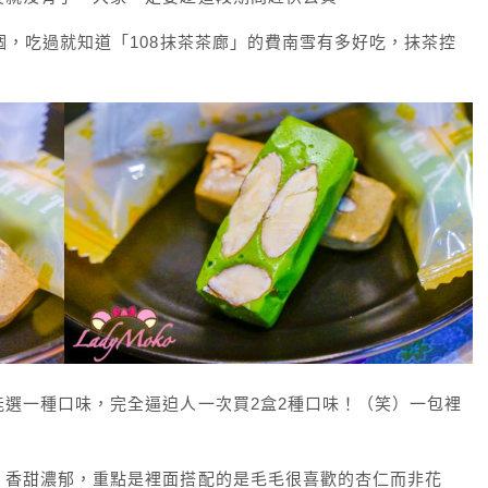
個，吃過就知道「108抹茶茶廊」的費南雪有多好吃，抹茶控
選一種口味，完全逼迫人一次買2盒2種口味！（笑）一包裡
，香甜濃郁，重點是裡面搭配的是毛毛很喜歡的杏仁而非花