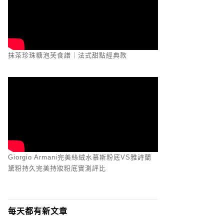
抹茶珍珠糖泡芙食譜｜法式甜點經典款
Giorgio Armani完美絲絨水慕斯粉底VS雅詩蘭
黛粉持久完美持妝粉底實測評比
每天都有新文章