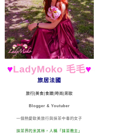
♥
LadyMoko 毛毛
♥
旅居法國
旅行|美食|食譜|時尚|彩妝
Blogger & Youtuber
一個熱愛歐美旅行與抹茶中毒的女子
抹茶界的米其林，人稱「抹茶教主」