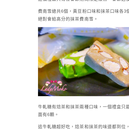
費南雪總共6個，黃豆粉口味和抹茶口味各3
絕對會給高分的抹茶費南雪。
牛軋糖有焙茶和抹茶兩種口味，一個禮盒只能
面有6顆。
這牛軋糖超好吃，焙茶和抹茶的味道都到位