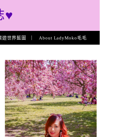
誌♥
環遊世界藍圖
About LadyMoko毛毛
About