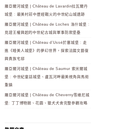
羅亞爾河城堡 | Château de Lavardin拉瓦爾丹
城堡 : 最美村莊中歷經戰火的中世紀山城遺跡
羅亞爾河城堡 | Château de Loches 洛什城堡 :
見證王權興起的中世紀古城與軍事防禦堡壘
羅亞爾河城堡 | Château d’Ussé於塞城堡 : 走
進《睡美人城堡》的夢幻世界，探索法國文藝復
興貴族宅邸
羅亞爾河城堡 | Château de Saumur 索米爾城
堡 : 中世紀童話城堡、盧瓦河畔最美視角與馬術
重鎮
羅亞爾河城堡 | Château de Cheverny雪維尼城
堡: 丁丁博物館、花園、獵犬犬舍完整參觀攻略