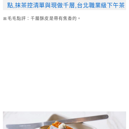
點,抹茶控清單與現做千層,台北職業級下午茶
🎀毛毛點評：千層酥皮是帶有焦香的。