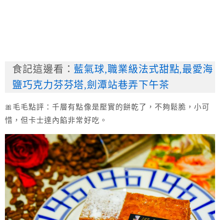
食記這邊看：
藍氣球,職業級法式甜點,最愛海
鹽巧克力芬芬塔,劍潭站巷弄下午茶
🎀毛毛點評：千層有點像是壓實的餅乾了，不夠鬆脆，小可
惜，但卡士達內餡非常好吃。