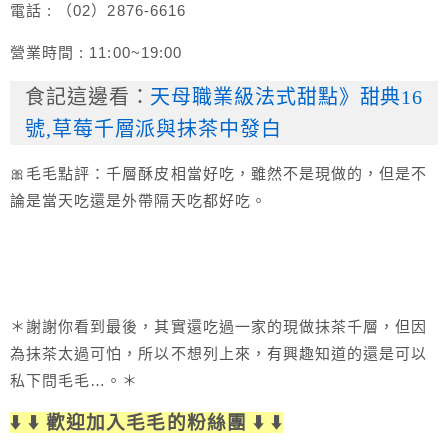
電話 : （02）2876-6616
營業時間 : 11:00~19:00
食記這邊看：
天母職業級法式甜點》甜典16
號,草莓千層派與抹茶中發白
🎀毛毛點評：千層酥皮相當好吃，雖然不是現做的，但是不
論是當天吃還是外帶隔天吃都好吃。
＊謝謝你看到最後，其實還吃過一家的現做抹茶千層，但因
為抹茶太過可怕，所以不想列上來，有興趣知道的還是可以
私下問毛毛…。＊
⬇️ ⬇️ 歡迎加入毛毛的粉絲團 ⬇️ ⬇️