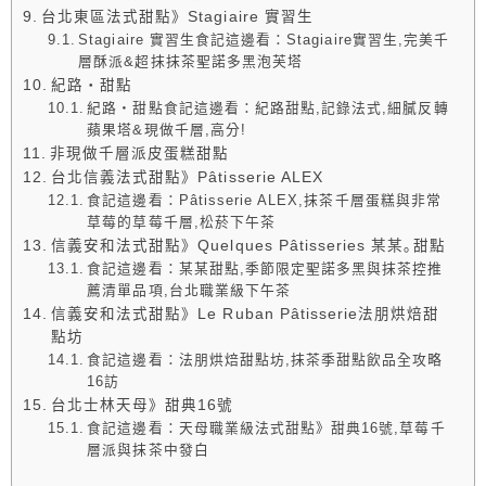
台北東區法式甜點》Stagiaire 實習生
Stagiaire 實習生食記這邊看：Stagiaire實習生,完美千
層酥派&超抹抹茶聖諾多黑泡芙塔
紀路・甜點
紀路・甜點食記這邊看：紀路甜點,記錄法式,細膩反轉
蘋果塔&現做千層,高分!
非現做千層派皮蛋糕甜點
台北信義法式甜點》Pâtisserie ALEX
食記這邊看：Pâtisserie ALEX,抹茶千層蛋糕與非常
草莓的草莓千層,松菸下午茶
信義安和法式甜點》Quelques Pâtisseries 某某｡甜點
食記這邊看：某某甜點,季節限定聖諾多黑與抹茶控推
薦清單品項,台北職業級下午茶
信義安和法式甜點》Le Ruban Pâtisserie法朋烘焙甜
點坊
食記這邊看：法朋烘焙甜點坊,抹茶季甜點飲品全攻略
16訪
台北士林天母》甜典16號
食記這邊看：天母職業級法式甜點》甜典16號,草莓千
層派與抹茶中發白