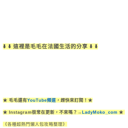
⬇️ ⬇️ 這裡是毛毛在法國生活的分享 ⬇️ ⬇️
★ 毛毛還有
YouTube頻道
，趕快來訂閱！★
★ Instagram很常在更新，不來嗎？→
LadyMoko_com
★
《各種超熱門懶人包攻略整理》