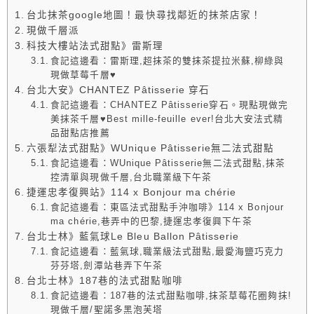
台北抹茶google地圖！最快尋找鄰近的抹茶店家！
現做千層派
科技大樓站法式甜點》雷斯理
食記這邊看：雷斯理,超抹茶的雙抹茶提拉米蘇,柳綠與
現做草莓千層♥
台北大安》CHANTEZ Pâtisserie 穿石
食記這邊看：CHANTEZ Pâtisserie穿石。現點現做完
美抹茶千層♥Best mille-feuille ever!台北大安法式精
品甜點店推薦
六張犁法式甜點》WUnique Pâtisserie無二法式甜點
食記這邊看：WUnique Pâtisserie無二法式甜點,抹茶
控清單與現做千層,台北職業級下午茶
捷運忠孝復興站》114 x Bonjour ma chérie
食記這邊看：東區法式甜點手沖咖啡》114 x Bonjour
ma chérie,巷弄中的巴黎,捷運忠孝復興下午茶
台北士林》藍氣球Le Bleu Ballon Pâtisserie
食記這邊看：藍氣球,職業級法式甜點,最愛海鹽巧克力
芬芬塔,劍潭站巷弄下午茶
台北士林》187巷的法式甜點咖啡
食記這邊看：187巷的法式甜點咖啡,抹茶草莓花圈夠抹!
現做千層/聖諾多黑泡芙塔