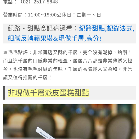
電話：（02）2517-9948
營業時間：11:00~19:00公休日：星期一、日
紀路・甜點食記這邊看：
紀路甜點,記錄法式,
細膩反轉蘋果塔&現做千層,高分!
🎀毛毛點評：非常薄透又酥的千層，完全沒有潮掉，給讚！
而且這千層的口感非常的輕盈，層層片片都是非常薄透又輕
盈。也沒有毛毛討厭的焦味，千層的香氣迷人又柔和，非常
讚又值得推薦的千層！
非現做千層派皮蛋糕甜點