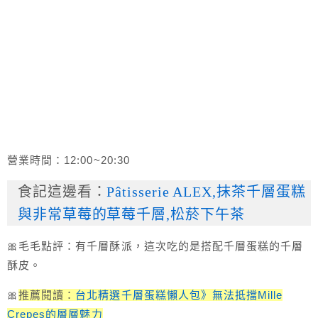
營業時間：12:00~20:30
食記這邊看：
Pâtisserie ALEX,抹茶千層蛋糕
與非常草莓的草莓千層,松菸下午茶
🎀毛毛點評：有千層酥派，這次吃的是搭配千層蛋糕的千層
酥皮。
🎀
推薦閱讀：
台北精選千層蛋糕懶人包》無法抵擋Mille
Crepes的層層魅力