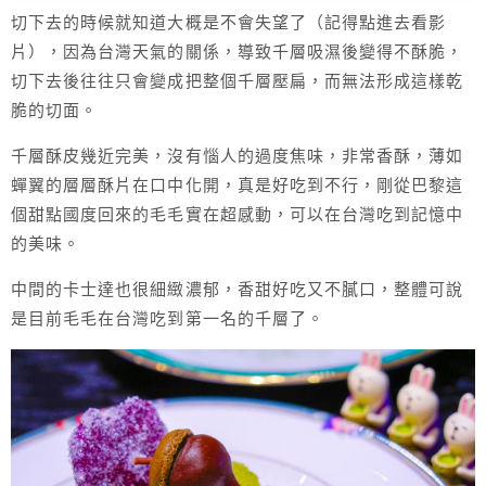
切下去的時候就知道大概是不會失望了（記得點進去看影
片），因為台灣天氣的關係，導致千層吸濕後變得不酥脆，
切下去後往往只會變成把整個千層壓扁，而無法形成這樣乾
脆的切面。
千層酥皮幾近完美，沒有惱人的過度焦味，非常香酥，薄如
蟬翼的層層酥片在口中化開，真是好吃到不行，剛從巴黎這
個甜點國度回來的毛毛實在超感動，可以在台灣吃到記憶中
的美味。
中間的卡士達也很細緻濃郁，香甜好吃又不膩口，整體可說
是目前毛毛在台灣吃到第一名的千層了。