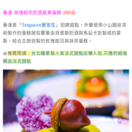
春漾-玫瑰起司奶酒慕斯蛋糕
250元
春漾是「
Stagiaire實習生
」招牌甜點，外層使用小山園抹茶
粉製作的蛋糕屑包覆著由貝里斯奶酒與馬茲卡彭製成的慕
斯，結合主廚自製的玫瑰起司與抹茶蛋糕。
🎀
推薦閱讀：
台北職業級人氣法式甜點店懶人包,只推的超強
精品法式甜點