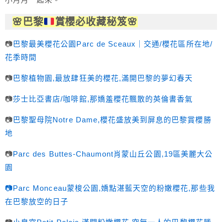
🌸
巴黎
賞櫻必收藏秘笈
🌸
📷
巴黎最美櫻花公園Parc de Sceaux｜交通/櫻花區所在地/
花季時間
📷
巴黎植物園,最放肆狂美的櫻花,滿開巴黎的夢幻春天
📷
莎士比亞書店/咖啡館,那嬌羞櫻花飄散的英倫書香氣
📷
巴黎聖母院Notre Dame,櫻花盛放美到屏息的巴黎賞櫻勝
地
📷
Parc des Buttes-Chaumont肖蒙山丘公園,19區美麗大公
園
📷Parc Monceau蒙梭公園,嬌點湛藍天空的粉嫩櫻花,那些我
在巴黎放空的日子