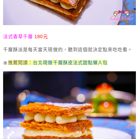
法式香草千層
180元
千層酥派是每天當天現做的，聽到這個就決定點來吃吃看。
🎀
推薦閱讀：
台北現做千層酥皮法式甜點懶人包