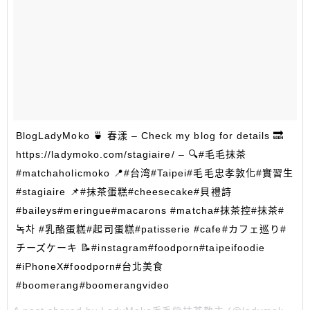
BlogLadyMoko 🍵 春漾 – Check my blog for details 🔜
https://ladymoko.com/stagiaire/ – 🔍#毛毛抹茶
#matchaholicmoko 📍#台湾#Taipei#毛毛忠孝敦化#實習生
#stagiaire 📌#抹茶蛋糕#cheesecake#貝禮詩
#baileys#meringue#macarons #matcha#抹茶控#抹茶#
녹차 #乳酪蛋糕#起司蛋糕#patisserie #cafe#カフェ巡り#
チーズケーキ 📝#instagram#foodporn#taipeifoodie
#iPhoneX#foodporn#台北美食
#boomerang#boomerangvideo