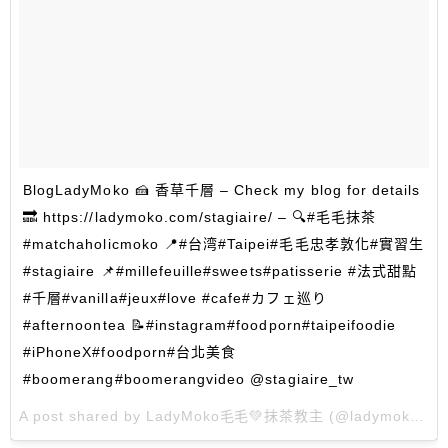
BlogLadyMoko 🍰 香草千層 – Check my blog for details
🔜 https://ladymoko.com/stagiaire/ – 🔍#毛毛抹茶
#matchaholicmoko 📍#台湾#Taipei#毛毛忠孝敦化#實習生
#stagiaire 📌#millefeuille#sweets#patisserie #法式甜點
#千層#vanilla#jeux#love #cafe#カフェ巡り
#afternoontea 📝#instagram#foodporn#taipeifoodie
#iPhoneX#foodporn#台北美食
#boomerang#boomerangvideo @stagiaire_tw
A post shared by
LadyMoko毛毛💚抹茶教主
(@ladymoko_com) on