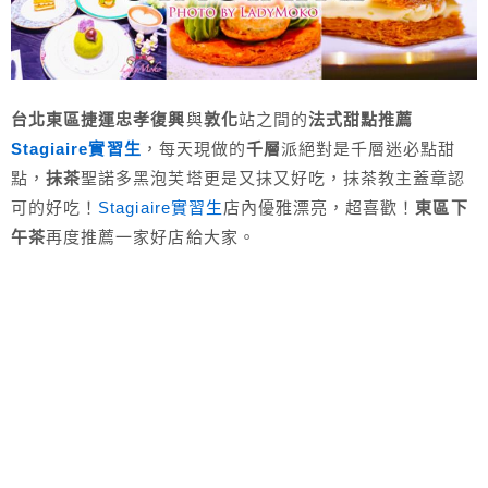
台北東區捷運忠孝復興
與
敦化
站之間的
法式甜點推薦
Stagiaire實習生
，每天現做的
千層
派絕對是千層迷必點甜
點，
抹茶
聖諾多黑泡芙塔更是又抹又好吃，抹茶教主蓋章認
可的好吃！
Stagiaire實習生
店內優雅漂亮，超喜歡！
東區下
午茶
再度推薦一家好店給大家。