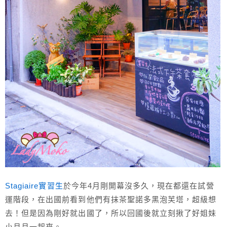
Stagiaire實習生
於今年4月剛開幕沒多久，現在都還在試營
運階段，在出國前看到他們有抹茶聖諾多黑泡芙塔，超級想
去！但是因為剛好就出國了，所以回國後就立刻揪了好姐妹
小月月一起來。