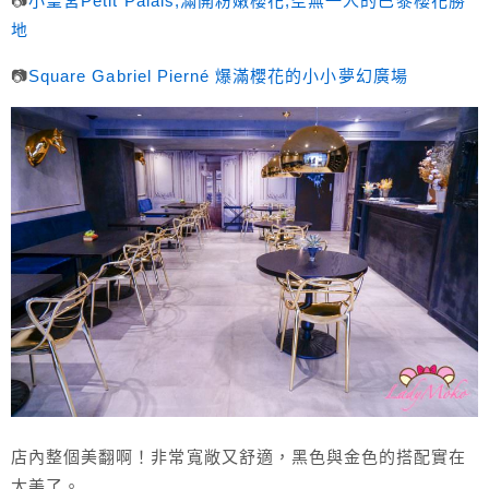
📷
小皇宮Petit Palais,滿開粉嫩櫻花,空無一人的巴黎櫻花勝
地
📷
Square Gabriel Pierné 爆滿櫻花的小小夢幻廣場
店內整個美翻啊！非常寬敞又舒適，黑色與金色的搭配實在
太美了。