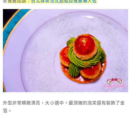
🎀
推薦閱讀：
台北抹茶法式甜點控推薦懶人包
外型非常精緻漂亮，大小適中。最頂端的泡芙還有裝飾了金
箔。