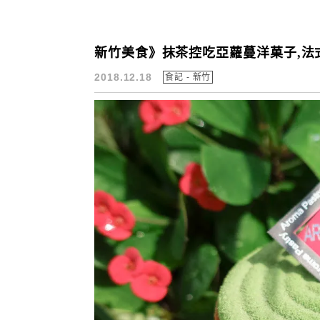
新竹美食》抹茶控吃亞蘿蔓洋菓子,法式
2018.12.18
食記 - 新竹