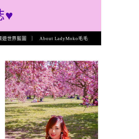
誌♥
環遊世界藍圖
About LadyMoko毛毛
About