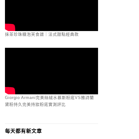
抹茶珍珠糖泡芙食譜｜法式甜點經典款
Giorgio Armani完美絲絨水慕斯粉底VS雅詩蘭
黛粉持久完美持妝粉底實測評比
每天都有新文章