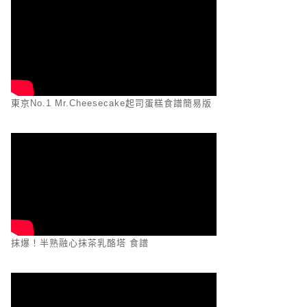
東京No.1 Mr.Cheesecake起司蛋糕食譜簡易版
抹爆！半熟融心抹茶乳酪塔 食譜