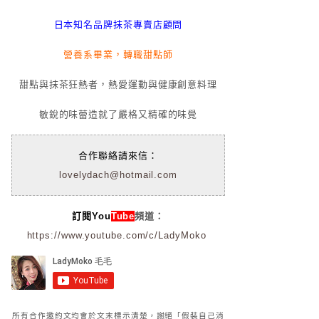
日本知名品牌抹茶專賣店顧問
營養系畢業，轉職甜點師
甜點與抹茶狂熱者，熱愛運動與健康創意料理
敏銳的味蕾造就了嚴格又精確的味覺
合作聯絡請來信：
lovelydach@hotmail.com
訂閱You
Tube
頻道：
https://www.youtube.com/c/LadyMoko
所有合作邀約文均會於文末標示清楚，謝絕「假裝自己消