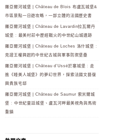
羅亞爾河城堡 | Château de Blois 布盧瓦城堡&
市區景點一日遊攻略，一部立體的法國歷史書
羅亞爾河城堡 | Château de Lavardin拉瓦爾丹
城堡 : 最美村莊中歷經戰火的中世紀山城遺跡
羅亞爾河城堡 | Château de Loches 洛什城堡 :
見證王權興起的中世紀古城與軍事防禦堡壘
羅亞爾河城堡 | Château d’Ussé於塞城堡 : 走
進《睡美人城堡》的夢幻世界，探索法國文藝復
興貴族宅邸
羅亞爾河城堡 | Château de Saumur 索米爾城
堡 : 中世紀童話城堡、盧瓦河畔最美視角與馬術
重鎮