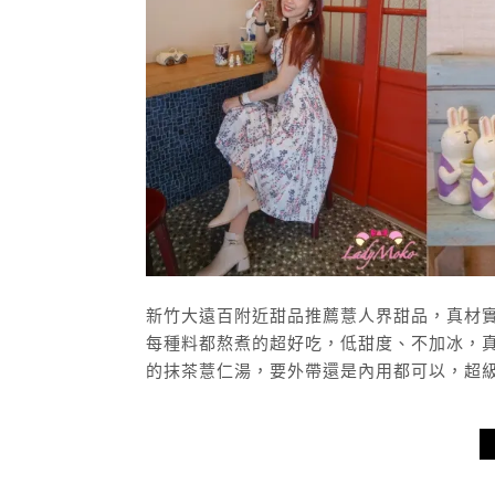
新竹大遠百附近甜品推薦薏人界甜品，真材
每種料都熬煮的超好吃，低甜度、不加冰，
的抹茶薏仁湯，要外帶還是內用都可以，超