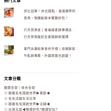
熱門文章
評比冠軍 ! 艸式甜點：蛋黃酥界的
黑馬，焦糖餡根本驚艷好吃！
行天宮美食 | 喜福緣素餅專賣店 :
行天宮旁蛋奶全素糕餅新選擇
東門永康街美食伴手禮 | 佳賓餅家 :
牛軋餅專賣，外國旅客也超愛！
文章分類
展開全部
|
收合全部
跟著毛毛環遊世界▶東歐◀
毛毛法國生活日常
跟著毛毛環遊世界▶法國◀
台灣北部◀哪裡好吃?哪裡好玩?