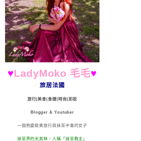
♥
LadyMoko 毛毛
♥
旅居法國
旅行|美食|食譜|時尚|彩妝
Blogger & Youtuber
一個熱愛歐美旅行與抹茶中毒的女子
抹茶界的米其林，人稱「抹茶教主」