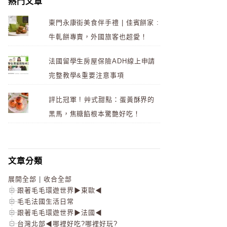
熱門文章
東門永康街美食伴手禮 | 佳賓餅家 :
牛軋餅專賣，外國旅客也超愛！
法國留學生房屋保險ADH線上申請
完整教學&重要注意事項
評比冠軍 ! 艸式甜點：蛋黃酥界的
黑馬，焦糖餡根本驚艷好吃！
文章分類
展開全部
|
收合全部
跟著毛毛環遊世界▶東歐◀
毛毛法國生活日常
跟著毛毛環遊世界▶法國◀
台灣北部◀哪裡好吃?哪裡好玩?