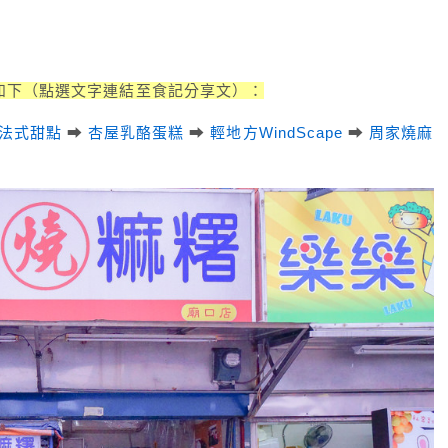
行程如下（點選文字連結至食記分享文）：
樂芽法式甜點
➡
杏屋乳酪蛋糕
➡
輕地方WindScape
➡
周家燒麻