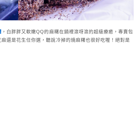
糬
，白胖胖又軟嫩QQ的麻糬在鍋裡滾呀滾的超級療癒，專賣包
芝麻還是花生任你選，聽說冷掉的燒麻糬也很好吃喔！絕對是