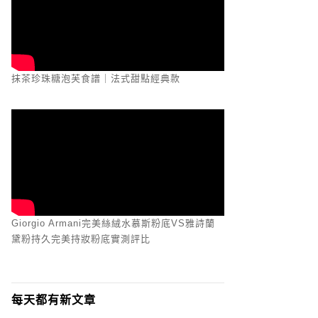
抹茶珍珠糖泡芙食譜｜法式甜點經典款
Giorgio Armani完美絲絨水慕斯粉底VS雅詩蘭
黛粉持久完美持妝粉底實測評比
每天都有新文章