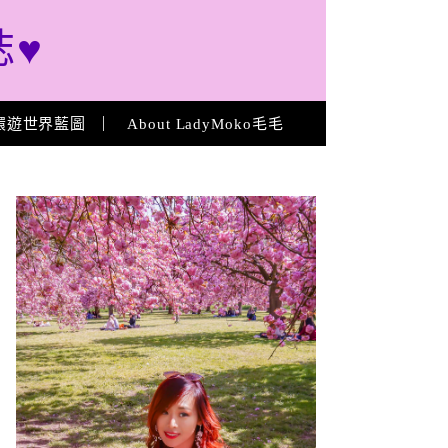
誌♥
環遊世界藍圖
About LadyMoko毛毛
About