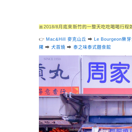
🎀2018/8月底來新竹的一整天吃吃喝喝
👉
Mac&Hill 麥克山丘
➡
Le Bourgeon
糬
➡
犬首燒
➡
泰之味泰式麵食館