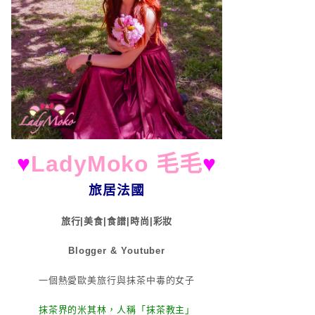
♥
LadyMoko 毛毛
♥
旅居法國
旅行|美食|食譜|時尚|彩妝
Blogger & Youtuber
一個熱愛歐美旅行與抹茶中毒的女子
抹茶界的米其林，人稱「抹茶教主」