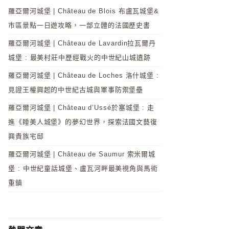
羅亞爾河城堡 | Château de Blois 布盧瓦城堡&
市區景點一日遊攻略，一部立體的法國歷史書
羅亞爾河城堡 | Château de Lavardin拉瓦爾丹
城堡 : 最美村莊中歷經戰火的中世紀山城遺跡
羅亞爾河城堡 | Château de Loches 洛什城堡 :
見證王權興起的中世紀古城與軍事防禦堡壘
羅亞爾河城堡 | Château d’Ussé於塞城堡 : 走
進《睡美人城堡》的夢幻世界，探索法國文藝復
興貴族宅邸
羅亞爾河城堡 | Château de Saumur 索米爾城
堡 : 中世紀童話城堡、盧瓦河畔最美視角與馬術
重鎮