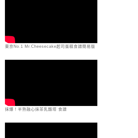
東京No.1 Mr.Cheesecake起司蛋糕食譜簡易版
抹爆！半熟融心抹茶乳酪塔 食譜