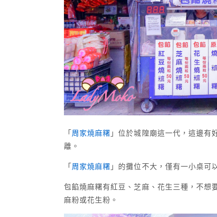
「
周家燒麻糬
」位於城隍廟這一代，這邊有
離。
「
周家燒麻糬
」的攤位不大，僅有一小桌可
包餡燒麻糬有紅豆、芝麻、花生三種，不想
麻粉或花生粉。