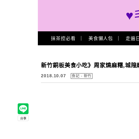
♥
Main Menu
抹茶控必看
美食懶人包
走遍
新竹銅板美食小吃》周家燒麻糬,城隍
2018.10.07
食記 - 新竹