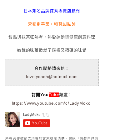
日本知名品牌抹茶專賣店顧問
營養系畢業，轉職甜點師
甜點與抹茶狂熱者，熱愛運動與健康創意料理
敏銳的味蕾造就了嚴格又精確的味覺
合作聯絡請來信：
lovelydach@hotmail.com
訂閱You
Tube
頻道：
https://www.youtube.com/c/LadyMoko
所有合作邀約文均會於文末標示清楚，謝絕「假裝自己消