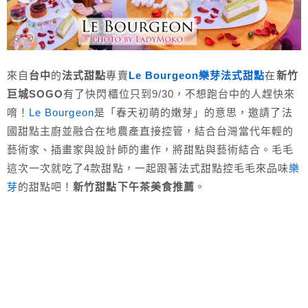
來自
台中
的
法式甜點
專賣
Le Bourgeon樂芽法式甜點
在
新竹
巨城SOGO
有了快閃櫃位只到9/30，不想跑台中的人趕快來
唷！
Le Bourgeon
是「春天初萌的嫩芽」的意思，邀請了法
國甜點主廚並融合在地農產直接控管，結合台灣當代年輕的
藝術家、插畫家與設計師的畫作，將甜點與藝術結合。毛毛
這次一次就吃了4款甜點，一起跟著法式甜點控毛毛來品味
樂
芽
的甜點吧！
新竹甜點下午茶美食推薦
。