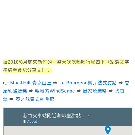
🎀2018/8月底來新竹的一整天吃吃喝喝行程如下（點選文字
連結至食記分享文）：
👉
Mac&Hill 麥克山丘
➡
Le Bourgeon樂芽法式甜點
➡
杏
屋乳酪蛋糕
➡
輕地方WindScape
➡
周家燒麻糬
➡
犬首
燒
➡
泰之味泰式麵食館