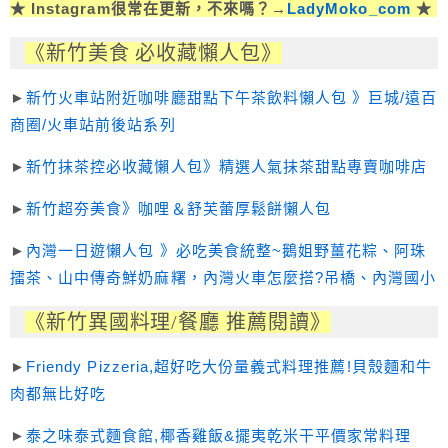
★ Instagram很常在更新，不來嗎？→
LadyMoko_com
★
《新竹美食 必收藏懶人包》
►
新竹火車站附近咖啡廳甜點下午茶飲料懶人包 》巨城/遠百
商圈/火車站前後站系列
►
新竹抹茶控必收藏懶人包》精選人氣抹茶甜點專賣咖啡店
►
新竹超夯美食》咖哩＆舒芙蕾厚鬆餅懶人包
►
內灣一日遊懶人包 》必吃美食統整~鵝姐野薑花粽、阿珠
擂茶、山中傳奇鮮奶麻糬，內灣火車怎麼搭?吊橋、內灣國小
《新竹異國料理/餐廳 推薦閱讀》
►
Friendy Pizzeria,超好吃大份量義式料理推薦!貝殼麵和牛
肉都無比好吃
►
泰之味泰式麵食館,椰香雞飯&擺夷乾米干平價家常料理