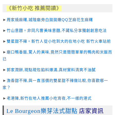
《新竹小吃 推薦閱讀》
►
周家燒麻糬,城隍廟旁白拋拋嫩QQ芝麻花生麻糬
►
竹山意麵。非同凡響美味意麵,不藏私分享獨創創意吃法
►
雙星甜不辣。新竹人從小吃到大的在地小吃 新竹火車站前
►
廟口鴨香飯,驚人的美味,竟然只是簡簡單單的鴨肉和米飯而
已
►
郭家潤餅,現點現包餡料爆滿,真材實料清爽不油膩
►
漁香甜不辣,與一直漲價的雙星甜不辣做比較,你喜歡哪一
家？
►
老港陳,新竹在地人推薦小吃宵夜,不一樣的港式
Le Bourgeon樂芽法式甜點
店家資訊