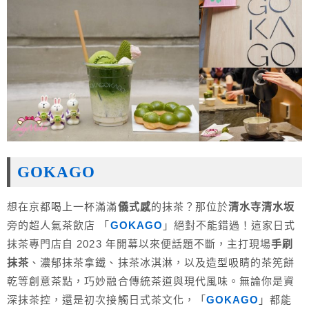
GOKAGO
想在京都喝上一杯滿滿
儀式感
的抹茶？那位於
清水寺清水坂
旁的超人氣茶飲店 「
GOKAGO
」絕對不能錯過！這家日式
抹茶專門店自 2023 年開幕以來便話題不斷，主打現場
手刷
抹茶
、濃郁抹茶拿鐵、抹茶冰淇淋，以及造型吸睛的茶筅餅
乾等創意茶點，巧妙融合傳統茶道與現代風味。無論你是資
深抹茶控，還是初次接觸日式茶文化，「
GOKAGO
」都能