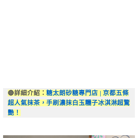
🔴詳細介紹：
糖太朗砂糖專門店 | 京都五條
超人氣抹茶，手刷濃抹白玉糰子冰淇淋超驚
艷！