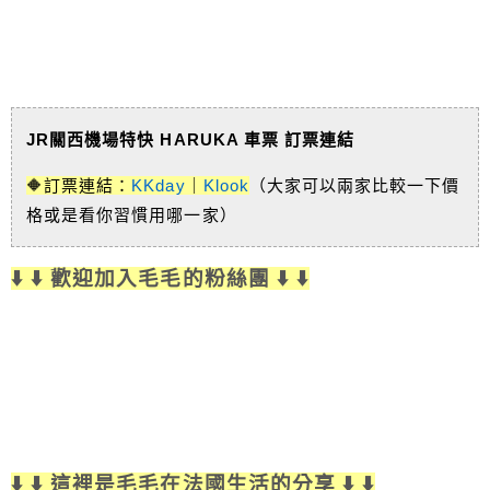
JR關西機場特快 HARUKA 車票 訂票連結
🔶訂票連結：
KKday
｜
Klook
（大家可以兩家比較一下價
格或是看你習慣用哪一家）
⬇️ ⬇️ 歡迎加入毛毛的粉絲團 ⬇️ ⬇️
⬇️ ⬇️ 這裡是毛毛在法國生活的分享 ⬇️ ⬇️