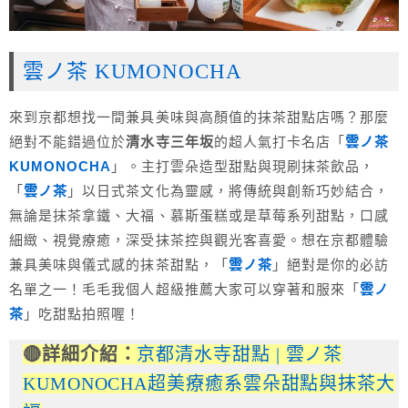
雲ノ茶 KUMONOCHA
來到京都想找一間兼具美味與高顏值的抹茶甜點店嗎？那麼
絕對不能錯過位於
清水寺三年坂
的超人氣打卡名店「
雲ノ茶
KUMONOCHA
」。主打雲朵造型甜點與現刷抹茶飲品，
「
雲ノ茶
」以日式茶文化為靈感，將傳統與創新巧妙結合，
無論是抹茶拿鐵、大福、慕斯蛋糕或是草莓系列甜點，口感
細緻、視覺療癒，深受抹茶控與觀光客喜愛。想在京都體驗
兼具美味與儀式感的抹茶甜點，「
雲ノ茶
」絕對是你的必訪
名單之一！毛毛我個人超級推薦大家可以穿著和服來「
雲ノ
茶
」吃甜點拍照喔！
🔴詳細介紹：
京都清水寺甜點 | 雲ノ茶
KUMONOCHA超美療癒系雲朵甜點與抹茶大