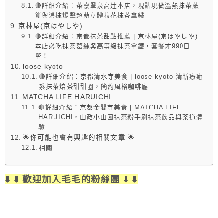
🔴詳細介紹：茶寮翠泉高辻本店，現點現做溫熱抹茶蕨
餅與濃抹爆擊超萌立體拉花抹茶拿鐵
京林屋(京はやしや)
🔴詳細介紹：京都抹茶甜點推薦 | 京林屋(京はやしや)
本店必吃抹茶葛練與高等級抹茶拿鐵，套餐才990日
幣！
loose kyoto
🔴詳細介紹：京都清水寺美食 | loose kyoto 清新療癒
系抹茶焙茶甜甜圈，簡約風格咖啡廳
MATCHA LIFE HARUICHI
🔴詳細介紹：京都金閣寺美食 | MATCHA LIFE
HARUICHI，山政小山園抹茶粉手刷抹茶飲品與茶道體
驗
🌟你可能也會有興趣的相關文章 🌟
相關
⬇️ ⬇️ 歡迎加入毛毛的粉絲團 ⬇️ ⬇️