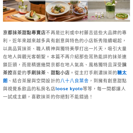
京都抹茶甜點專賣店
不再是辻利或中村藤吉這些大品牌的專
利，近年來越來越多具有創意與特色的小店新秀陸續崛起，
以高品質抹茶、職人精神與獨特美學打出一片天，吸引大量
在地人與觀光客朝聖。本篇不再介紹那些耳熟能詳的抹茶連
鎖巨頭，而是精選幾間京都在地人氣高、風格獨特且深受
抹
茶控
喜愛的
手刷抹茶
、
甜點小店
。從主打手刷濃抹茶的
糖太
朗
、結合茶屋與空間設計的
八十八良葉舎
，到擁有創意甜點
與視覺系飲品的私房名店
loose kyoto
等等，每一間都讓人
一試成主顧，喜歡抹茶的你絕對不能錯過！