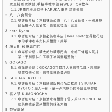
票直接刷票進站,手把手教學註冊WEST QR教學
JR關西機場特快 HARUKA 車票 訂票連結
八十八良葉舎
🔴詳細介紹：京都抹茶必訪 | 八十八良葉舍，手刷濃抹
飲品糰子人氣名店，儀式感拉滿，菜單
here Kyoto
🔴詳細介紹：京都必訪咖啡店｜here Kyoto世界拉花冠
軍的手沖咖啡與抹茶甜點，菜單
糖太朗 砂糖專門店
🔴詳細介紹：糖太朗砂糖專門店 | 京都五條超人氣抹
茶，手刷濃抹白玉糰子冰淇淋超驚艷！
GOKAGO
🔴詳細介紹：GOKAGO京都超人氣抹茶品牌，現場刷
茶超有儀式感，抹茶拿鐵香濃必喝
SHUHARI KYOTO
🔴詳細介紹：京都隱藏版抹茶名店推薦 | SHUHARI
KYOTO：職人手刷、單一產地抹茶的極致風味體驗
雲ノ茶 KUMONOCHA
🔴詳細介紹：京都清水寺甜點 | 雲ノ茶KUMONOCHA
超美療癒系雲朵甜點與抹茶大福
茶寮翠泉