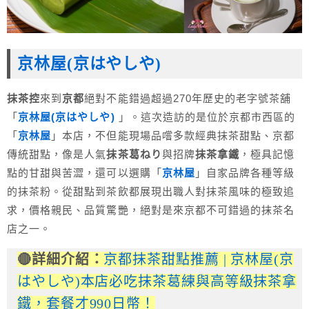
京林屋(京はやしや)
抹茶控
來到
京都
絕對不能錯過超過270年歷史的老字號茶舖
「
京林屋(京はやしや)
」。這次造訪的是位於京都市西區的
「
京林屋
」本店，不但能現場品嚐多款經典抹茶甜點、京都
傳統甜點，像是人氣
抹茶葛ねり
與招牌
抹茶拿鐵
，極具記憶
點的甘甜與苦澀，還可以選購「
京林屋
」自家品牌各種等級
的抹茶粉。從甜點到茶飲都展現出職人對抹茶風味的極致追
求，價格親民、品質驚艷，絕對是來京都不可錯過的抹茶名
店之一。
🔴詳細介紹：
京都抹茶甜點推薦 | 京林屋(京
はやしや)本店必吃抹茶葛練與高等級抹茶拿
鐵，套餐才990日幣！