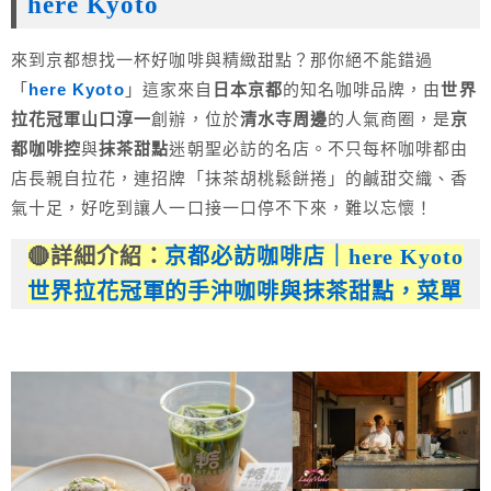
here Kyoto
來到京都想找一杯好咖啡與精緻甜點？那你絕不能錯過
「
here Kyoto
」這家來自
日本京都
的知名咖啡品牌，由
世界
拉花冠軍山口淳一
創辦，位於
清水寺周邊
的人氣商圈，是
京
都咖啡控
與
抹茶甜點
迷朝聖必訪的名店。不只每杯咖啡都由
店長親自拉花，連招牌「抹茶胡桃鬆餅捲」的鹹甜交織、香
氣十足，好吃到讓人一口接一口停不下來，難以忘懷！
🔴詳細介紹：
京都必訪咖啡店｜here Kyoto
世界拉花冠軍的手沖咖啡與抹茶甜點，菜單