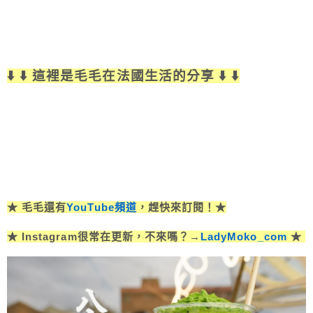
⬇️ ⬇️ 這裡是毛毛在法國生活的分享 ⬇️ ⬇️
★ 毛毛還有
YouTube頻道
，趕快來訂閱！★
★ Instagram很常在更新，不來嗎？→
LadyMoko_com
★