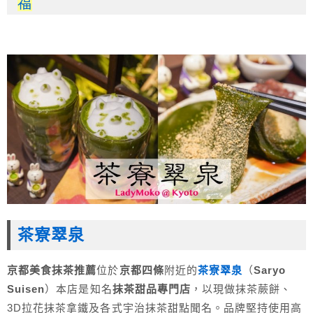
福
茶寮翠泉
京都美食抹茶推薦
位於
京都四條
附近的
茶寮翠泉
（
Saryo
Suisen
）本店是知名
抹茶甜品專門店
，以現做抹茶蕨餅、
3D拉花抹茶拿鐵及各式宇治抹茶甜點聞名。品牌堅持使用高