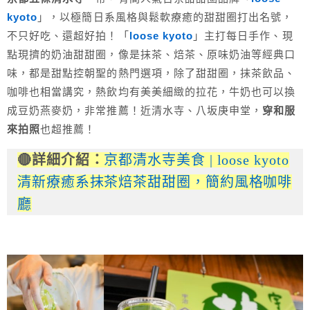
kyoto
」，以極簡日系風格與鬆軟療癒的甜甜圈打出名號，
不只好吃、還超好拍！「
loose kyoto
」主打每日手作、現
點現擠的奶油甜甜圈，像是抹茶、焙茶、原味奶油等經典口
味，都是甜點控朝聖的熱門選項，除了甜甜圈，抹茶飲品、
咖啡也相當講究，熱飲均有美美細緻的拉花，牛奶也可以換
成豆奶燕麥奶，非常推薦！近清水寺、八坂庚申堂，
穿和服
來拍照
也超推薦！
🔴詳細介紹
：
京都清水寺美食 | loose kyoto
清新療癒系抹茶焙茶甜甜圈，簡約風格咖啡
廳