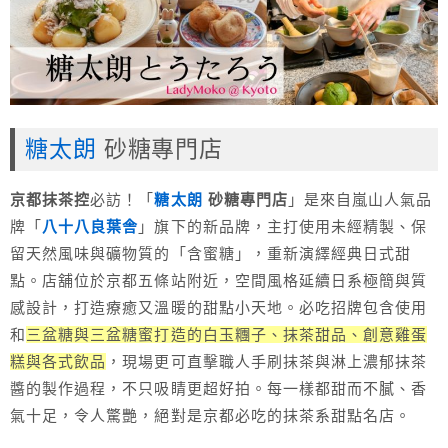
糖太朗
砂糖專門店
京都抹茶控
必訪！「
糖太朗
砂糖專門店
」是來自嵐山人氣品
牌「
八十八良葉舎
」旗下的新品牌，主打使用未經精製、保
留天然風味與礦物質的「含蜜糖」，重新演繹經典日式甜
點。店舖位於京都五條站附近，空間風格延續日系極簡與質
感設計，打造療癒又溫暖的甜點小天地。必吃招牌包含使用
和
三盆糖與三盆糖蜜打造的白玉糰子、抹茶甜品、創意雞蛋
糕與各式飲品
，現場更可直擊職人手刷抹茶與淋上濃郁抹茶
醬的製作過程，不只吸睛更超好拍。每一樣都甜而不膩、香
氣十足，令人驚艷，絕對是京都必吃的抹茶系甜點名店。