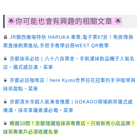
🌟你可能也會有興趣的相關文章 🌟
🚈
JR關西機場特快 HARUKA 車票,電子票67折！免排隊換
票直接刷票進站,手把手教學註冊WEST QR教學
🍵
京都抹茶必訪 | 八十八良葉舍，手刷濃抹飲品糰子人氣名
店，儀式感拉滿，菜單
🍵
京都必訪咖啡店｜here Kyoto世界拉花冠軍的手沖咖啡與
抹茶甜點，菜單
🍵
京都清水寺超人氣美食推薦 | GOKAGO現場刷茶儀式感
爆滿，抹茶拿鐵香濃必喝，菜單
🍵
精選10間！京都隱藏版抹茶專賣店，只收新秀小店品牌！
抹茶專業戶必須收藏名單