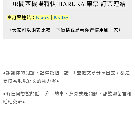
JR關西機場特快 HARUKA 車票 訂票連結
🔶訂票連結：
Klook
｜
KKday
（大家可以兩家比較一下價格或是看你習慣用哪一家）
●謝謝你的閱讀，記得按個『讚』! 並把文章分享出去，都是
支持著毛毛寫文的動力喔●
●有任何想說的話、分享的事、意見或是問題，都歡迎留言和
毛毛交流●