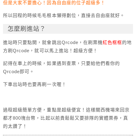
但是大家不要擔心！因為自由座的位子超級多！
所以回程的時候毛毛根本懶得劃位，直接去自由座就好。
怎麼刷進站？
進站時只要點開，就會跳出Qrcode，在刷票機
紅色框框
的地
方刷Qrcode，就可以馬上進站！超級方便！
記得在車上的時候，如果遇到查票，只要給他們看你的
Qrcode即可。
下車出站時也要再刷一次喔！
過程超級簡單方便，重點是超級便宜！這樣關西機場來回京
都才800塊台幣，比起以前貴鬆鬆又要排隊的實體票券，真
的太讚了！