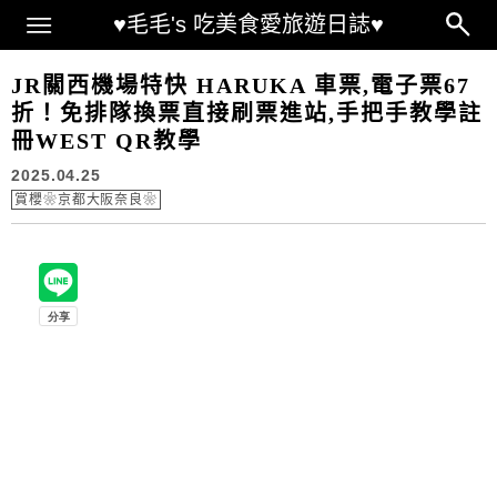
Main Menu
♥毛毛's 吃美食愛旅遊日誌♥
JR關西機場特快 HARUKA 車票,電子票67
折！免排隊換票直接刷票進站,手把手教學註
冊WEST QR教學
2025.04.25
賞櫻❀京都大阪奈良❀