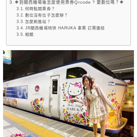
🔶到關西機場後怎麼使用票券Qrcode ? 要劃位嗎？🔶
何時點開票券？
劃位沒有位子怎麼辦？
怎麼刷進站？
JR關西機場特快 HARUKA 車票 訂票連結
相關