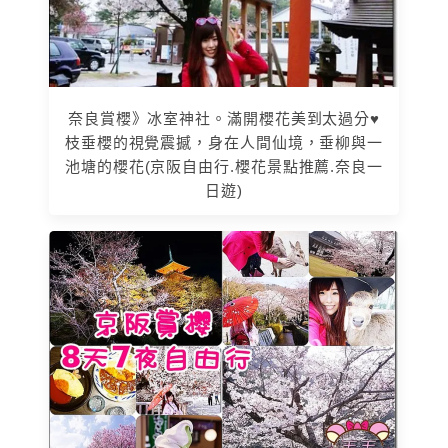
奈良賞櫻》冰室神社。滿開櫻花美到太過分♥
枝垂櫻的視覺震撼，身在人間仙境，垂柳與一
池塘的櫻花(京阪自由行.櫻花景點推薦.奈良一
日遊)