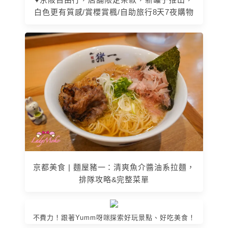
白色更有質感/賞櫻賞楓/自助旅行8天7夜購物
京都美食 | 麵屋豬一：清爽魚介醬油系拉麵，
排隊攻略&完整菜單
不費力！跟著Yumm呀咪探索好玩景點、好吃美食！