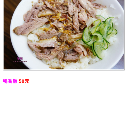
鴨香飯
50元