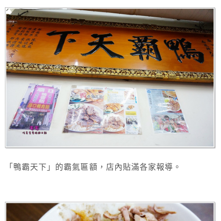
「鴨霸天下」的霸氣匾額，店內貼滿各家報導。