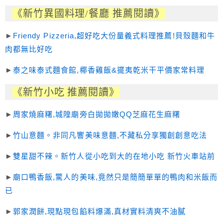
《新竹異國料理/餐廳 推薦閱讀》
►
Friendy Pizzeria,超好吃大份量義式料理推薦!貝殼麵和牛
肉都無比好吃
►
泰之味泰式麵食館,椰香雞飯&擺夷乾米干平價家常料理
《新竹小吃 推薦閱讀》
►
周家燒麻糬,城隍廟旁白拋拋嫩QQ芝麻花生麻糬
►
竹山意麵。非同凡響美味意麵,不藏私分享獨創創意吃法
►
雙星甜不辣。新竹人從小吃到大的在地小吃 新竹火車站前
►
廟口鴨香飯,驚人的美味,竟然只是簡簡單單的鴨肉和米飯而
已
►
郭家潤餅,現點現包餡料爆滿,真材實料清爽不油膩