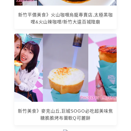
新竹平價美食》火山咖喱烏龍專賣店,太極黑咖
哩&火山辣咖哩/新竹大遠百城隍廟
新竹美食》麥克山丘,巨城SOGO必吃超美味焦
糖脆脆烤布蕾軟Q可麗餅