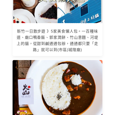
新竹一日散步遊 》5家美食懶人包。一百種味
道、廟口鴨香飯、郭家潤餅、竹山意麵、河堤
上的貓，從甜到鹹通通包辦，通通都只要「走
路」就可以到(市區|城隍廟)