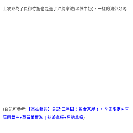
上次來為了買御竹瓶也是選了沖繩拿鐵(黑糖牛奶)，一樣的濃郁好喝
(食記可參考:
【高雄新興】食記:三星園 ( 民合茶屋 ) 。季節限定►草
莓圓舞曲♥草莓華爾滋 | 抹茶拿鐵♥黑糖拿鐵
)