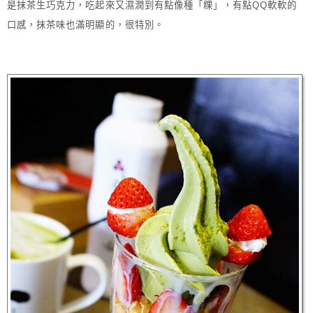
是抹茶生巧克力，吃起來又濕潤到有點像種「粿」，有點QQ軟軟的
口感，抹茶味也滿明顯的，很特別。