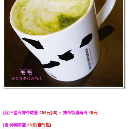
(前)三星豆抹茶歐蕾
155元(溫)
+ 抹茶特濃兩倍
40元
(後)沖繩拿鐵
85元(御竹瓶)