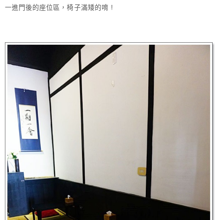
一進門後的座位區，椅子滿矮的唷 !