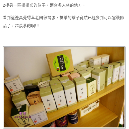
2樓另一區榻榻米的位子，適合多人坐的地方，
看到這邊真覺得草老闆很誇張，抹茶的罐子竟然已經多到可以當裝飾
品了，超羨慕的啊!!!