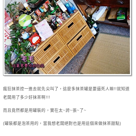
瘋狂抹茶控一進去就先尖叫了，這麼多抹茶罐是要逼死人嘛!!就知道
老闆用了多少好抹茶啊!!!
而且竟然都是用罐裝的，實在太~誇~張~了~
(罐裝都是泡茶用的，當我想老闆絕對也是用這個來做抹茶甜點)