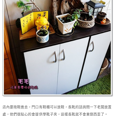
店內要拖鞋進去，門口有鞋櫃可以放鞋，長靴的話詢問一下老闆放置
處，他們很貼心的會提供學靴子夾，這樣長靴就不會東倒西歪了。