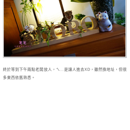
終於等到下午兩點老闆放人，ㄟ…是讓人進去XD，雖然換地址，但很
多東西依舊熟悉。