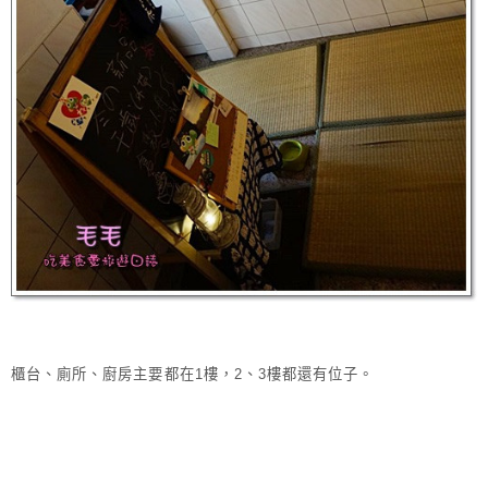
櫃台、廁所、廚房主要都在1樓，2、3樓都還有位子。