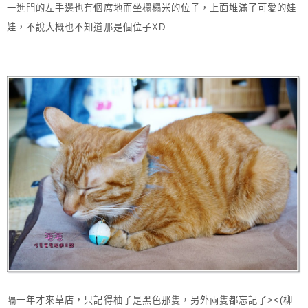
一進門的左手邊也有個席地而坐榻榻米的位子，上面堆滿了可愛的娃
娃，不說大概也不知道那是個位子XD
隔一年才來草店，只記得柚子是黑色那隻，另外兩隻都忘記了><(柳