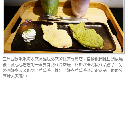
三星園是毛毛每次來高雄玩必來的抹茶專賣店，自從他們推出鯛魚燒
後，就心心念念的一直要計劃來高雄玩，終於趁著寒假來品嘗了，另
外剛好冬天又遇到了草莓季，推出了好多草莓季限定的商品，通通分
享給大家囉:D