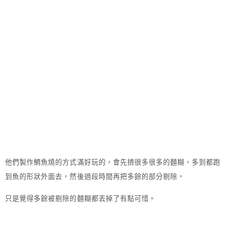
他們製作鯛魚燒的方式滿好玩的，會先擠很多很多的麵糊，多到都跑
到魚的形狀外面去，然後過段時間再把多餘的部分剔除，
只是覺得多餘被剔除的麵糊都丟掉了有點可惜。