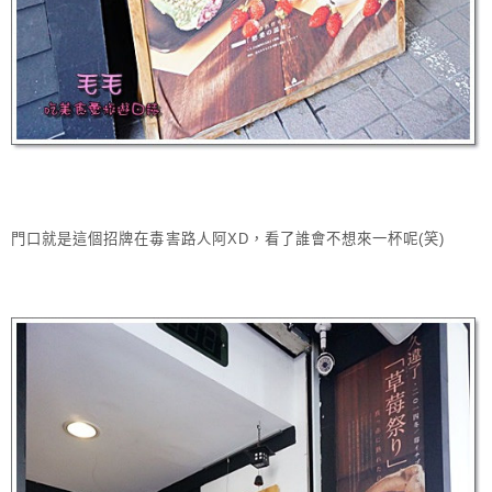
門口就是這個招牌在毒害路人阿XD，看了誰會不想來一杯呢(笑)