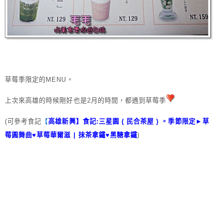
草莓季限定的MENU。
上次來高雄的時候剛好也是2月的時間，都遇到草莓季
(可參考食記
【
高雄新興】食記:三星園 ( 民合茶屋 ) 。季節限定►草
莓圓舞曲♥草莓華爾滋 | 抹茶拿鐵♥黑糖拿鐵
)