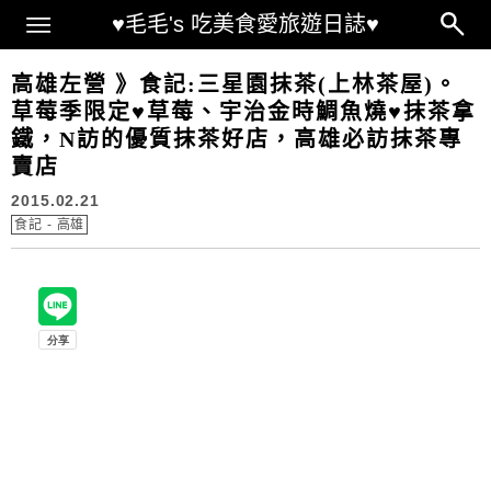
Main Menu
♥毛毛's 吃美食愛旅遊日誌♥
高雄左營 》食記:三星園抹茶(上林茶屋)。
草莓季限定♥草莓、宇治金時鯛魚燒♥抹茶拿
鐵，N訪的優質抹茶好店，高雄必訪抹茶專
賣店
2015.02.21
食記 - 高雄