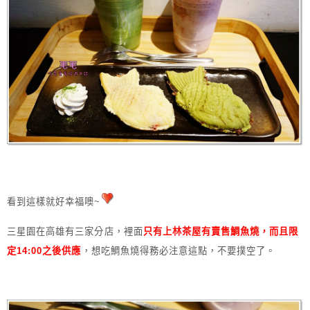
看到這樣就好幸福噢~
三星園在高雄有三家分店，裡面
只有上林茶屋有賣售鯛魚燒，而且限
定14:00之後供應
，想吃鯛魚燒得務必注意這點，不要撲空了。