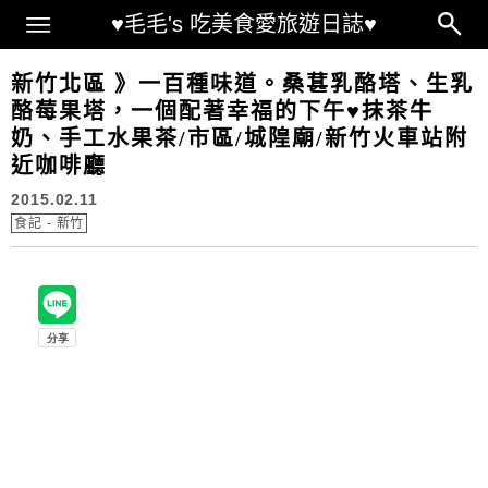
Main Menu
♥毛毛's 吃美食愛旅遊日誌♥
新竹北區 》一百種味道。桑葚乳酪塔、生乳
酪莓果塔，一個配著幸福的下午♥抹茶牛
奶、手工水果茶/市區/城隍廟/新竹火車站附
近咖啡廳
2015.02.11
食記 - 新竹