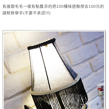
有誰跟毛毛一樣有點蠢呆的把100種味道聯想去100元的
請默默舉手(不要不承認!!!)