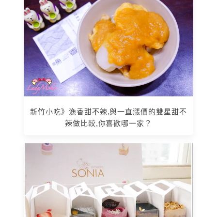
新竹小吃》漁香甜不辣,與一直漲價的雙星甜不
辣做比較,你喜歡哪一家？