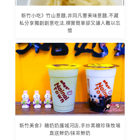
新竹小吃》竹山意麵,非同凡響美味意麵,不藏
私分享獨創創意吃法,樸實簡單卻又讓人難以忘
懷
新竹美食》糖奶奶護城河店,手炒黑糖珍珠牧場
直送鮮奶/抹茶鮮奶