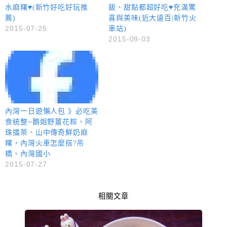
水麻糬♥(新竹好吃好玩推
飯、甜點都超好吃♥充滿驚
薦)
喜與美味(近大遠百|新竹火
2015-07-25
車站)
2015-09-03
內灣一日遊懶人包 》必吃美
食統整~鵝姐野薑花粽、阿
珠擂茶、山中傳奇鮮奶麻
糬，內灣火車怎麼搭?吊
橋、內灣國小
2015-07-27
相關文章