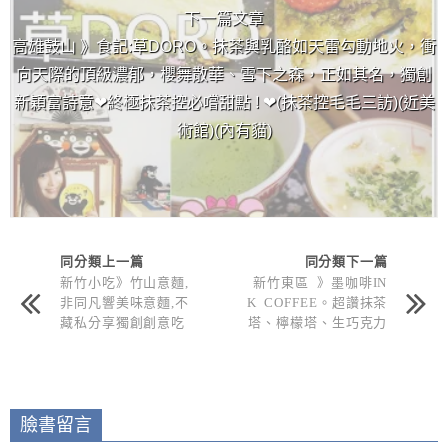
下一篇文章
高雄鼓山 》食記:草DORO。抹茶與乳酪如天雷勾動地火，衝
向天際的頂級濃郁，櫻舞散華、雪下之森，正如其名，獨創
新穎富詩意❤終極抹茶控必嚐甜點 ! ❤(抹茶控毛毛三訪)(近美
術館)(內有貓)
同分類上一篇
同分類下一篇
新竹小吃》竹山意麵,
新竹東區 》墨咖啡IN
非同凡響美味意麵,不
K COFFEE。超讚抹茶
藏私分享獨創創意吃
塔、檸檬塔、生巧克力
法,樸實簡單卻又讓人
塔♥咖啡迷必來，抹茶
難以忘懷
控也有愛的抹茶拿鐵可
以喝(近新竹火車站)
臉書留言