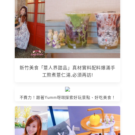
新竹美食「薏人界甜品」真材實料配料爆滿手
工熬煮薏仁湯,必須再訪!
不費力！跟著Yumm呀咪探索好玩景點、好吃美食！