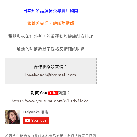
日本知名品牌抹茶專賣店顧問
營養系畢業，轉職甜點師
甜點與抹茶狂熱者，熱愛運動與健康創意料理
敏銳的味蕾造就了嚴格又精確的味覺
合作聯絡請來信：
lovelydach@hotmail.com
訂閱You
Tube
頻道：
https://www.youtube.com/c/LadyMoko
所有合作邀約文均會於文末標示清楚，謝絕「假裝自己消