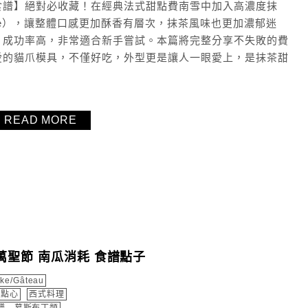
食譜】絕對必收藏！在經典法式甜點費南雪中加入高濃度抹
le），讓整體口感更加酥香有層次，抹茶風味也更加濃郁迷
、成功率高，非常適合新手嘗試。本篇將完整分享不失敗的費
愛的貓爪模具，不僅好吃，外型更是讓人一眼愛上，是抹茶甜
READ MORE
萬聖節 南瓜消耗 食譜點子
ke/Gâteau
式點心
西式料理
譜 - 慕斯布丁類