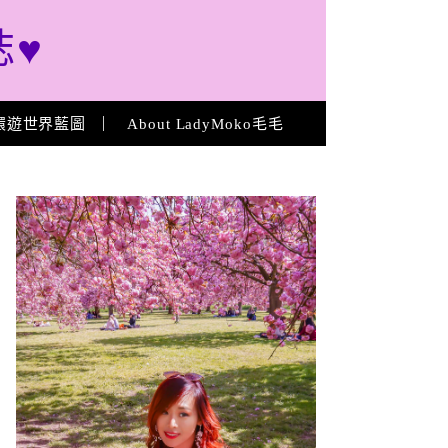
誌♥
環遊世界藍圖
About LadyMoko毛毛
About