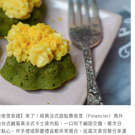
雪食譜】來了！經典法式甜點費南雪（Financier）再升
的台式鹹蛋黃法式卡士達內餡，一口咬下鹹甜交織、層次分
茶點心、伴手禮或節慶禮盒都非常適合。這篇文章完整分享濃