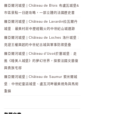
羅亞爾河城堡 | Château de Blois 布盧瓦城堡&
市區景點一日遊攻略，一部立體的法國歷史書
羅亞爾河城堡 | Château de Lavardin拉瓦爾丹
城堡 : 最美村莊中歷經戰火的中世紀山城遺跡
羅亞爾河城堡 | Château de Loches 洛什城堡 :
見證王權興起的中世紀古城與軍事防禦堡壘
羅亞爾河城堡 | Château d’Ussé於塞城堡 : 走
進《睡美人城堡》的夢幻世界，探索法國文藝復
興貴族宅邸
羅亞爾河城堡 | Château de Saumur 索米爾城
堡 : 中世紀童話城堡、盧瓦河畔最美視角與馬術
重鎮