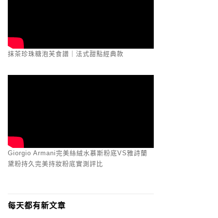
抹茶珍珠糖泡芙食譜｜法式甜點經典款
Giorgio Armani完美絲絨水慕斯粉底VS雅詩蘭
黛粉持久完美持妝粉底實測評比
每天都有新文章