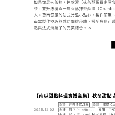
如果你是抹茶控，這款濃【抹茶酥頂費南雪
茶，並升級覆蓋一層香酥抹茶酥頂（Crumb
人。費南雪屬於法式常溫小點心，製作簡單
南雪製作技巧與成功關鍵秘訣，搭配療癒可
點與法式燒菓子的完美結合。 &...
【南瓜甜點料理食譜全集】秋冬甜點 
食譜 - 經典法式甜點
食譜 - 蛋糕 Ca
2025.11.02
食譜 - 麵包 Pain/Bread
食譜 - 中
食譜 - 派 & 塔 Tarte
中式料理
食