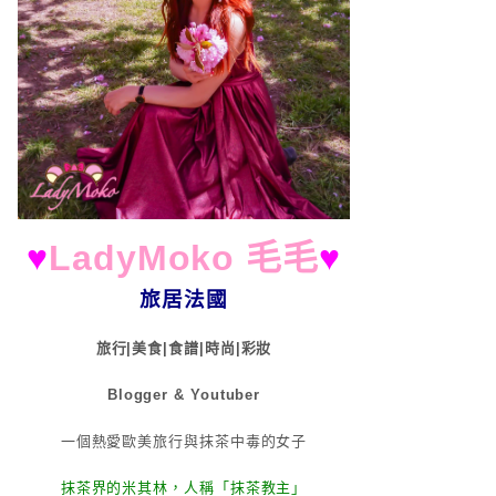
♥
LadyMoko 毛毛
♥
旅居法國
旅行|美食|食譜|時尚|彩妝
Blogger & Youtuber
一個熱愛歐美旅行與抹茶中毒的女子
抹茶界的米其林，人稱「抹茶教主」