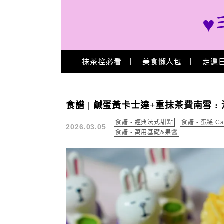
♥
Main Menu
抹茶控必看
美食懶人包
走遍
食譜 – 經典法式甜點
食譜 | 鹹蛋黃卡士達+重抹茶費南雪 
食譜 - 經典法式甜點
食譜 - 蛋糕 Ca
2026.03.05
食譜 - 萬用基礎&果醬