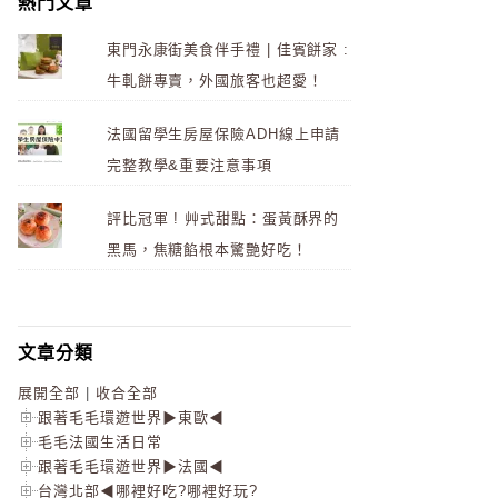
熱門文章
東門永康街美食伴手禮 | 佳賓餅家 :
牛軋餅專賣，外國旅客也超愛！
法國留學生房屋保險ADH線上申請
完整教學&重要注意事項
評比冠軍 ! 艸式甜點：蛋黃酥界的
黑馬，焦糖餡根本驚艷好吃！
文章分類
展開全部
|
收合全部
跟著毛毛環遊世界▶東歐◀
毛毛法國生活日常
跟著毛毛環遊世界▶法國◀
台灣北部◀哪裡好吃?哪裡好玩?