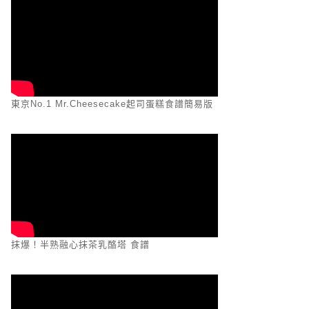
東京No.1 Mr.Cheesecake起司蛋糕食譜簡易版
抹爆！半熟融心抹茶乳酪塔 食譜