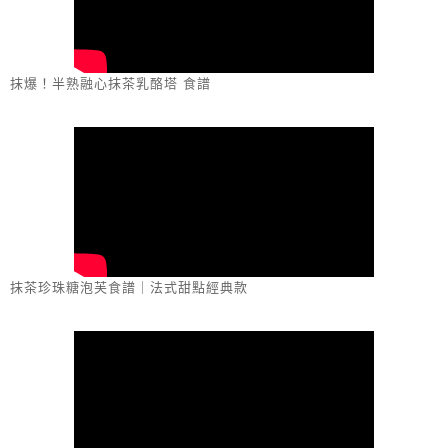
抹爆！半熟融心抹茶乳酪塔 食譜
抹茶珍珠糖泡芙食譜｜法式甜點經典款