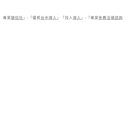
專業
徵信社
」-「優質
台中尋人
」「找人
尋人
」-「專業
免費法律諮詢