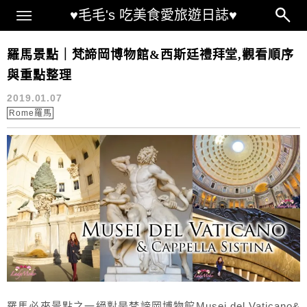
Main Menu
♥毛毛's 吃美食愛旅遊日誌♥
梵諦岡博物館
羅馬景點｜梵諦岡博物館&西斯廷禮拜堂,觀看順序
與重點整理
2019.01.07
Rome羅馬
羅馬必來景點之一絕對是梵諦岡博物館Musei del Vaticano&