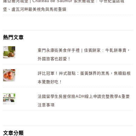
羅亞爾河城堡 | Château de Saumur 索米爾城堡 : 中世紀童話城
堡、盧瓦河畔最美視角與馬術重鎮
熱門文章
東門永康街美食伴手禮 | 佳賓餅家 : 牛軋餅專賣，
外國旅客也超愛！
評比冠軍 ! 艸式甜點：蛋黃酥界的黑馬，焦糖餡根
本驚艷好吃！
法國留學生房屋保險ADH線上申請完整教學&重要
注意事項
文章分類