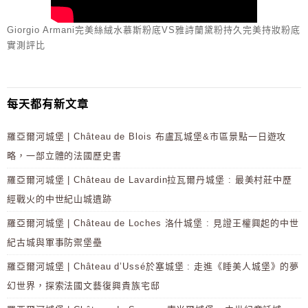
Giorgio Armani完美絲絨水慕斯粉底VS雅詩蘭黛粉持久完美持妝粉底
實測評比
每天都有新文章
羅亞爾河城堡 | Château de Blois 布盧瓦城堡&市區景點一日遊攻
略，一部立體的法國歷史書
羅亞爾河城堡 | Château de Lavardin拉瓦爾丹城堡 : 最美村莊中歷
經戰火的中世紀山城遺跡
羅亞爾河城堡 | Château de Loches 洛什城堡 : 見證王權興起的中世
紀古城與軍事防禦堡壘
羅亞爾河城堡 | Château d’Ussé於塞城堡 : 走進《睡美人城堡》的夢
幻世界，探索法國文藝復興貴族宅邸