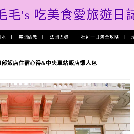
毛毛's 吃美食愛旅遊日
日本
英國倫敦
法國巴黎
杜拜一日遊全攻略
b俱樂部飯店住宿心得&中央車站飯店懶人包