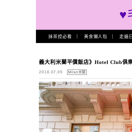
♥
Main Menu
抹茶控必看
美食懶人包
走遍
義大利米蘭蜜月
義大利米蘭平價飯店》Hotel Clu
2018.07.05
Milan米蘭