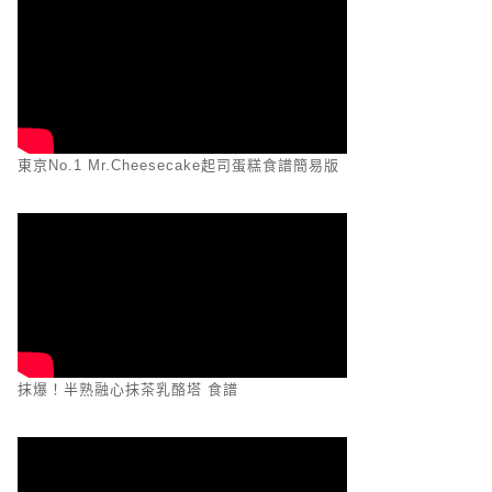
東京No.1 Mr.Cheesecake起司蛋糕食譜簡易版
抹爆！半熟融心抹茶乳酪塔 食譜