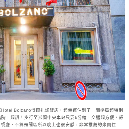
tel Bolzano博爾扎諾飯店，超幸運住到了一間格局超特別
庭院，超讚！步行至米蘭中央車站只要6分鐘，交通超方便，飯
很多餐廳，不算是鬧區所以晚上也很安靜，非常推薦的米蘭住