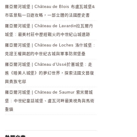
羅亞爾河城堡 | Château de Blois 布盧瓦城堡&
市區景點一日遊攻略，一部立體的法國歷史書
羅亞爾河城堡 | Château de Lavardin拉瓦爾丹
城堡 : 最美村莊中歷經戰火的中世紀山城遺跡
羅亞爾河城堡 | Château de Loches 洛什城堡 :
見證王權興起的中世紀古城與軍事防禦堡壘
羅亞爾河城堡 | Château d’Ussé於塞城堡 : 走
進《睡美人城堡》的夢幻世界，探索法國文藝復
興貴族宅邸
羅亞爾河城堡 | Château de Saumur 索米爾城
堡 : 中世紀童話城堡、盧瓦河畔最美視角與馬術
重鎮