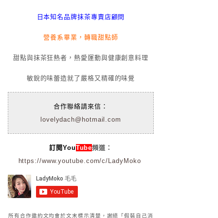
日本知名品牌抹茶專賣店顧問
營養系畢業，轉職甜點師
甜點與抹茶狂熱者，熱愛運動與健康創意料理
敏銳的味蕾造就了嚴格又精確的味覺
合作聯絡請來信：
lovelydach@hotmail.com
訂閱You
Tube
頻道：
https://www.youtube.com/c/LadyMoko
所有合作邀約文均會於文末標示清楚，謝絕「假裝自己消