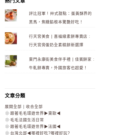
熱門文章
評比冠軍 ! 艸式甜點：蛋黃酥界的
黑馬，焦糖餡根本驚艷好吃！
行天宮美食 | 喜福緣素餅專賣店 :
行天宮旁蛋奶全素糕餅新選擇
東門永康街美食伴手禮 | 佳賓餅家 :
牛軋餅專賣，外國旅客也超愛！
文章分類
展開全部
|
收合全部
跟著毛毛環遊世界▶東歐◀
毛毛法國生活日常
跟著毛毛環遊世界▶法國◀
台灣北部◀哪裡好吃?哪裡好玩?