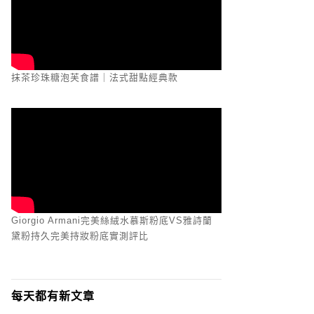
抹茶珍珠糖泡芙食譜｜法式甜點經典款
Giorgio Armani完美絲絨水慕斯粉底VS雅詩蘭
黛粉持久完美持妝粉底實測評比
每天都有新文章