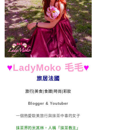
♥
LadyMoko 毛毛
♥
旅居法國
旅行|美食|食譜|時尚|彩妝
Blogger & Youtuber
一個熱愛歐美旅行與抹茶中毒的女子
抹茶界的米其林，人稱「抹茶教主」