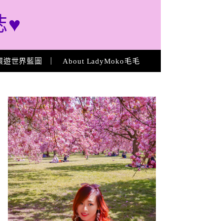
誌♥
環遊世界藍圖
About LadyMoko毛毛
About