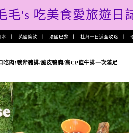
毛毛's 吃美食愛旅遊日
日本
英國倫敦
法國巴黎
杜拜一日遊全攻略
吃肉!戰斧豬排/脆皮鴨胸/高CP值牛排一次滿足