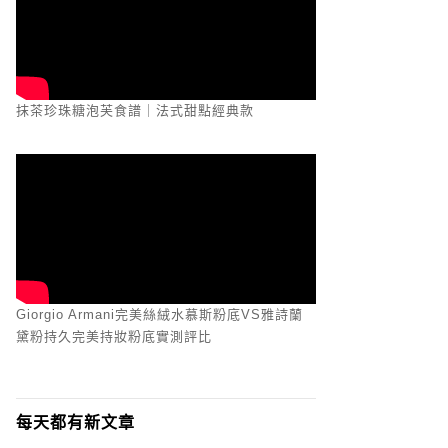
抹茶珍珠糖泡芙食譜｜法式甜點經典款
Giorgio Armani完美絲絨水慕斯粉底VS雅詩蘭
黛粉持久完美持妝粉底實測評比
每天都有新文章