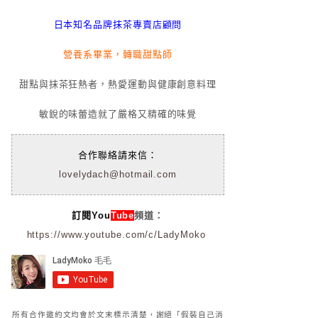
日本知名品牌抹茶專賣店顧問
營養系畢業，轉職甜點師
甜點與抹茶狂熱者，熱愛運動與健康創意料理
敏銳的味蕾造就了嚴格又精確的味覺
合作聯絡請來信：
lovelydach@hotmail.com
訂閱You
Tube
頻道：
https://www.youtube.com/c/LadyMoko
所有合作邀約文均會於文末標示清楚，謝絕「假裝自己消