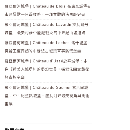
羅亞爾河城堡 | Château de Blois 布盧瓦城堡&
市區景點一日遊攻略，一部立體的法國歷史書
羅亞爾河城堡 | Château de Lavardin拉瓦爾丹
城堡 : 最美村莊中歷經戰火的中世紀山城遺跡
羅亞爾河城堡 | Château de Loches 洛什城堡 :
見證王權興起的中世紀古城與軍事防禦堡壘
羅亞爾河城堡 | Château d’Ussé於塞城堡 : 走
進《睡美人城堡》的夢幻世界，探索法國文藝復
興貴族宅邸
羅亞爾河城堡 | Château de Saumur 索米爾城
堡 : 中世紀童話城堡、盧瓦河畔最美視角與馬術
重鎮