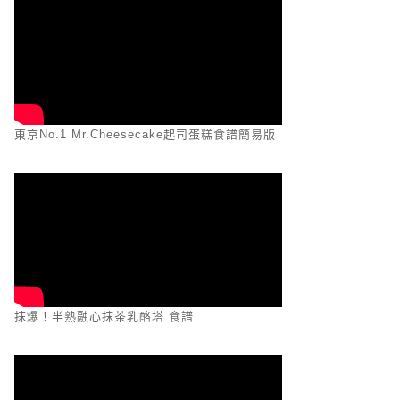
東京No.1 Mr.Cheesecake起司蛋糕食譜簡易版
抹爆！半熟融心抹茶乳酪塔 食譜