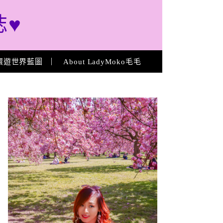
誌♥
環遊世界藍圖
About LadyMoko毛毛
About