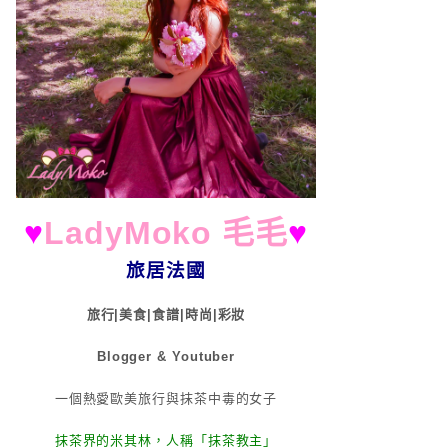
♥
LadyMoko 毛毛
♥
旅居法國
旅行|美食|食譜|時尚|彩妝
Blogger & Youtuber
一個熱愛歐美旅行與抹茶中毒的女子
抹茶界的米其林，人稱「抹茶教主」