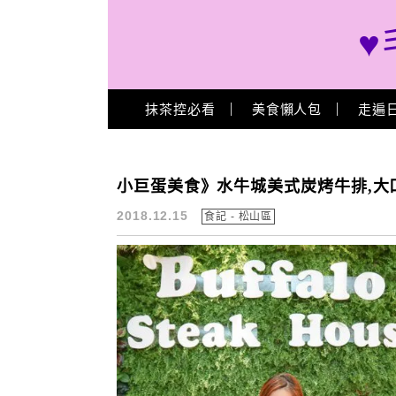
♥
Main Menu
抹茶控必看
美食懶人包
走遍
高CP值牛排
小巨蛋美食》水牛城美式炭烤牛排,大口
2018.12.15
食記 - 松山區