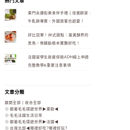
熱門文章
東門永康街美食伴手禮 | 佳賓餅家 :
牛軋餅專賣，外國旅客也超愛！
評比冠軍 ! 艸式甜點：蛋黃酥界的
黑馬，焦糖餡根本驚艷好吃！
法國留學生房屋保險ADH線上申請
完整教學&重要注意事項
文章分類
展開全部
|
收合全部
跟著毛毛環遊世界▶東歐◀
毛毛法國生活日常
跟著毛毛環遊世界▶法國◀
台灣北部◀哪裡好吃?哪裡好玩?