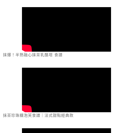
抹爆！半熟融心抹茶乳酪塔 食譜
抹茶珍珠糖泡芙食譜｜法式甜點經典款