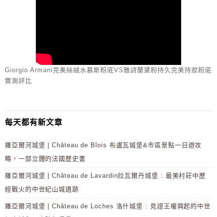
Giorgio Armani完美絲絨水慕斯粉底VS雅詩蘭黛粉持久完美持妝粉底
實測評比
每天都有新文章
羅亞爾河城堡 | Château de Blois 布盧瓦城堡&市區景點一日遊攻
略，一部立體的法國歷史書
羅亞爾河城堡 | Château de Lavardin拉瓦爾丹城堡 : 最美村莊中歷
經戰火的中世紀山城遺跡
羅亞爾河城堡 | Château de Loches 洛什城堡 : 見證王權興起的中世