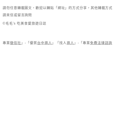
請勿任意轉載圖文，歡迎以轉貼「網址」的方式分享，其他轉載方式
請來信或留言詢問
©毛毛's 吃美食愛旅遊日誌
專業
徵信社
」-「優質
台中尋人
」「找人
尋人
」-「專業
免費法律諮詢