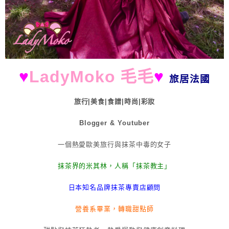
♥
LadyMoko 毛毛
♥
旅居法國
旅行|美食|食譜|時尚|彩妝
Blogger & Youtuber
一個熱愛歐美旅行與抹茶中毒的女子
抹茶界的米其林，人稱「抹茶教主」
日本知名品牌抹茶專賣店顧問
營養系畢業，轉職甜點師