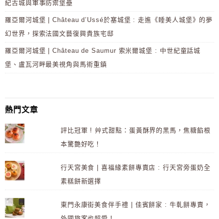
紀古城與軍事防禦堡壘
羅亞爾河城堡 | Château d’Ussé於塞城堡 : 走進《睡美人城堡》的夢
幻世界，探索法國文藝復興貴族宅邸
羅亞爾河城堡 | Château de Saumur 索米爾城堡 : 中世紀童話城
堡、盧瓦河畔最美視角與馬術重鎮
熱門文章
評比冠軍 ! 艸式甜點：蛋黃酥界的黑馬，焦糖餡根
本驚艷好吃！
行天宮美食 | 喜福緣素餅專賣店 : 行天宮旁蛋奶全
素糕餅新選擇
東門永康街美食伴手禮 | 佳賓餅家 : 牛軋餅專賣，
外國旅客也超愛！