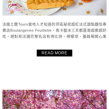
法國土爾Tours當地人才知道的郊區秘密超紅法式甜點麵包專
賣店Boulangeries Feuillette，馬卡龍冰三天都還是超脆超好
吃，絕對和法國巴黎名店有得比拼，檸檬塔、蔓越莓開心果
馬卡龍、榛果閃電泡芙、千層派都好好吃，每一樣都超好
吃！內用座位超舒適，法國土爾Tours美食甜點推薦！
READ MORE
About