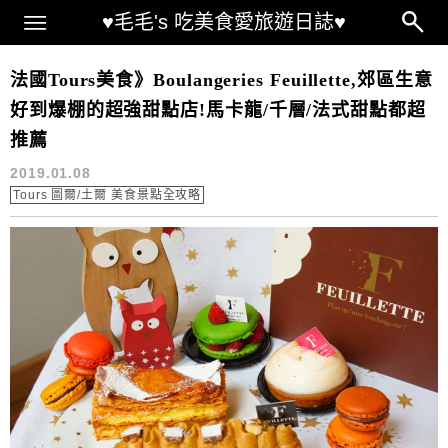
Main Menu
♥毛毛's 吃美食愛旅遊日誌♥
Boulangeries Feuillette
法國Tours美食》Boulangeries Feuillette,郊區生意
好到爆棚的超強甜點店!馬卡龍/千層/法式甜點都超
推薦
2019.01.08
Tours 圖爾/土爾 美食景點全攻略