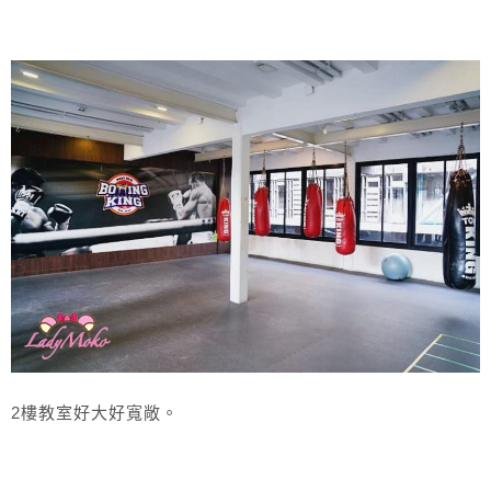
2樓教室好大好寬敞。