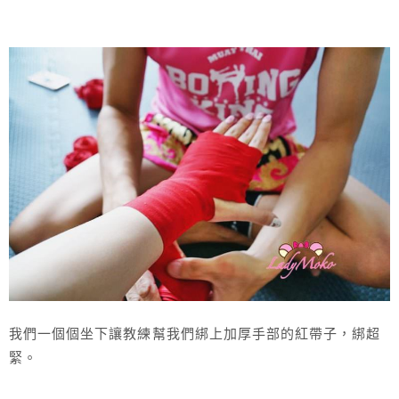
我們一個個坐下讓教練幫我們綁上加厚手部的紅帶子，綁超
緊。