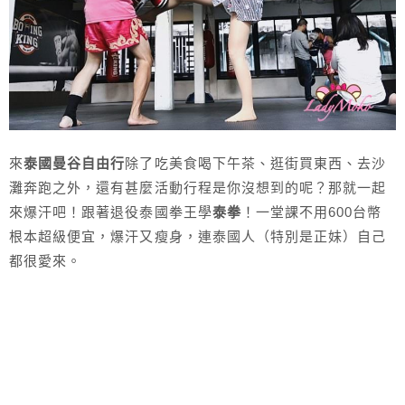
來
泰國曼谷自由行
除了吃美食喝下午茶、逛街買東西、去沙
灘奔跑之外，還有甚麼活動行程是你沒想到的呢？那就一起
來爆汗吧！跟著退役泰國拳王學
泰拳
！一堂課不用600台幣
根本超級便宜，爆汗又瘦身，連泰國人（特別是正妹）自己
都很愛來。