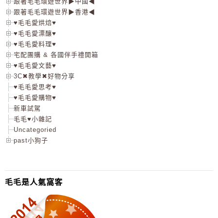
跟著毛毛環遊世界▶中國◀
跟著毛毛環遊世界▶香港◀
♥毛毛愛烘焙♥
♥毛毛愛漂釀♥
♥毛毛愛料理♥
宅配團購 & 各國伴手禮開箱
♥毛毛愛文藝♥
3C✖教學✖好物分享
♥毛毛愛思考♥
♥毛毛愛購物♥
新車試駕
毛毛♥小雜記
Uncategoried
past小狗子
毛毛是人氣窩客