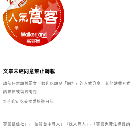
文章未經同意禁止轉載
請勿任意轉載圖文，歡迎以轉貼「網址」的方式分享，其他轉載方式
請來信或留言詢問
©毛毛's 吃美食愛旅遊日誌
專業
徵信社
」-「優質
台中尋人
」「找人
尋人
」-「專業
免費法律諮詢