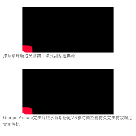
抹茶珍珠糖泡芙食譜｜法式甜點經典款
Giorgio Armani完美絲絨水慕斯粉底VS雅詩蘭黛粉持久完美持妝粉底
實測評比