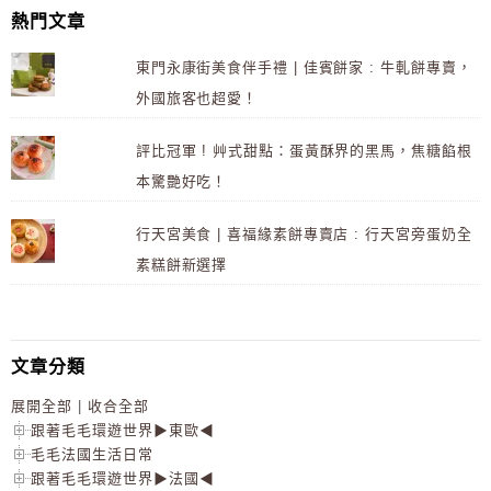
熱門文章
東門永康街美食伴手禮 | 佳賓餅家 : 牛軋餅專賣，
外國旅客也超愛！
評比冠軍 ! 艸式甜點：蛋黃酥界的黑馬，焦糖餡根
本驚艷好吃！
行天宮美食 | 喜福緣素餅專賣店 : 行天宮旁蛋奶全
素糕餅新選擇
文章分類
展開全部
|
收合全部
跟著毛毛環遊世界▶東歐◀
毛毛法國生活日常
跟著毛毛環遊世界▶法國◀