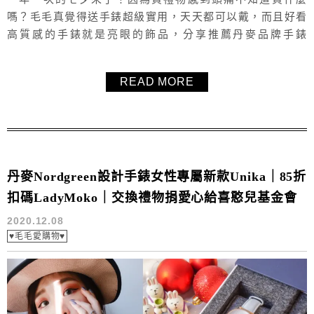
嗎？毛毛真覺得送手錶超級實用，天天都可以戴，而且好看
高質感的手錶就是亮眼的飾品，分享推薦丹麥品牌手錶
Nordgreen，極簡又高質感的設計，適合所有年齡層的男生
與女生，七夕使用折扣碼「LadyMoko」不但可以打85折，
READ MORE
還直接送精裝，買情侶對錶就直接送情侶錶帶！
丹麥Nordgreen設計手錶女性專屬新款Unika｜85折
扣碼LadyMoko｜交換禮物捐愛心給喜憨兒基金會
2020.12.08
♥毛毛愛購物♥