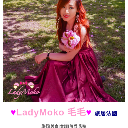
♥
LadyMoko 毛毛
♥
旅居法國
旅行|美食|食譜|時尚|彩妝