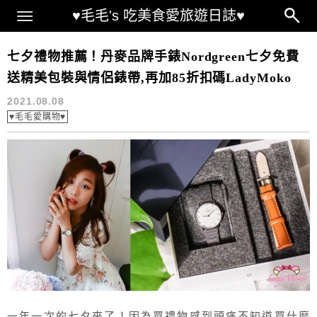
Main Menu
♥毛毛's 吃美食愛旅遊日誌♥
丹麥設計師 Jakob Wagner
七夕禮物推薦！丹麥品牌手錶Nordgreen七夕免費
送精美包裝與情侶錶帶,再加85折扣碼LadyMoko
2021.08.08
♥毛毛愛購物♥
一年一次的七夕來了！因為買禮物感到頭痛不知道買什麼