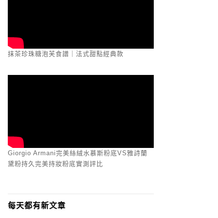
抹茶珍珠糖泡芙食譜｜法式甜點經典款
Giorgio Armani完美絲絨水慕斯粉底VS雅詩蘭
黛粉持久完美持妝粉底實測評比
每天都有新文章