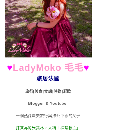
♥
LadyMoko 毛毛
♥
旅居法國
旅行|美食|食譜|時尚|彩妝
Blogger & Youtuber
一個熱愛歐美旅行與抹茶中毒的女子
抹茶界的米其林，人稱「抹茶教主」