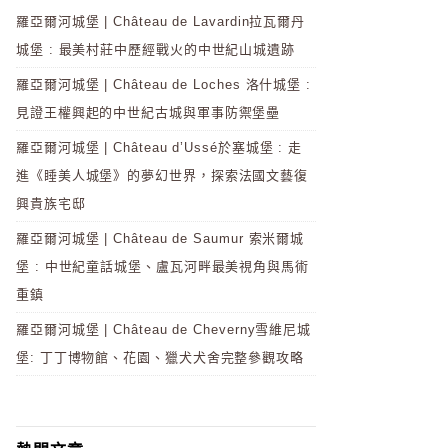
羅亞爾河城堡 | Château de Lavardin拉瓦爾丹
城堡 : 最美村莊中歷經戰火的中世紀山城遺跡
羅亞爾河城堡 | Château de Loches 洛什城堡 :
見證王權興起的中世紀古城與軍事防禦堡壘
羅亞爾河城堡 | Château d’Ussé於塞城堡 : 走
進《睡美人城堡》的夢幻世界，探索法國文藝復
興貴族宅邸
羅亞爾河城堡 | Château de Saumur 索米爾城
堡 : 中世紀童話城堡、盧瓦河畔最美視角與馬術
重鎮
羅亞爾河城堡 | Château de Cheverny雪維尼城
堡: 丁丁博物館、花園、獵犬犬舍完整參觀攻略