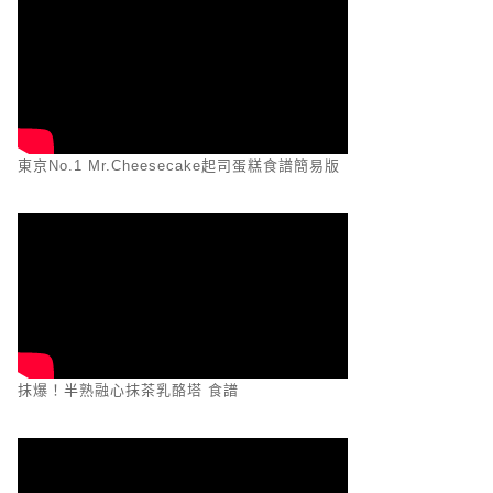
東京No.1 Mr.Cheesecake起司蛋糕食譜簡易版
抹爆！半熟融心抹茶乳酪塔 食譜