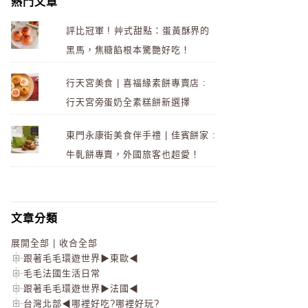
熱門文章
評比冠軍 ! 艸式甜點：蛋黃酥界的
黑馬，焦糖餡根本驚艷好吃！
行天宮美食 | 喜福緣素餅專賣店 :
行天宮旁蛋奶全素糕餅新選擇
東門永康街美食伴手禮 | 佳賓餅家 :
牛軋餅專賣，外國旅客也超愛！
文章分類
展開全部
|
收合全部
跟著毛毛環遊世界▶東歐◀
毛毛法國生活日常
跟著毛毛環遊世界▶法國◀
台灣北部◀哪裡好吃?哪裡好玩?