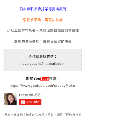
日本知名品牌抹茶專賣店顧問
營養系畢業，轉職甜點師
甜點與抹茶狂熱者，熱愛運動與健康創意料理
敏銳的味蕾造就了嚴格又精確的味覺
合作聯絡請來信：
lovelydach@hotmail.com
訂閱You
Tube
頻道：
https://www.youtube.com/c/LadyMoko
所有合作邀約文均會於文末標示清楚，謝絕「假裝自己消