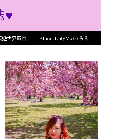
誌♥
環遊世界藍圖
About LadyMoko毛毛
About