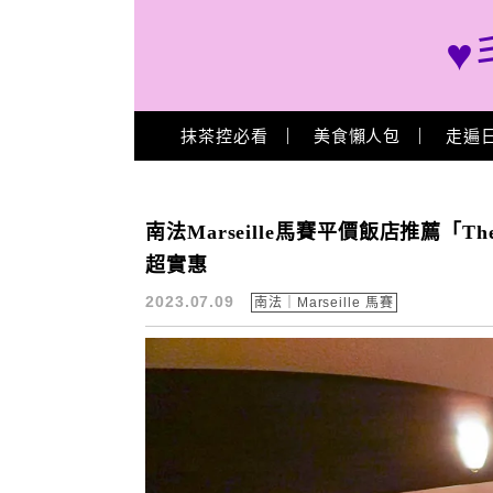
♥
Main Menu
抹茶控必看
美食懶人包
走遍
南法自駕
南法Marseille馬賽平價飯店推薦「The O
超實惠
2023.07.09
南法｜Marseille 馬賽