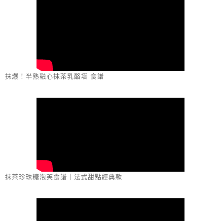
抹爆！半熟融心抹茶乳酪塔 食譜
抹茶珍珠糖泡芙食譜｜法式甜點經典款