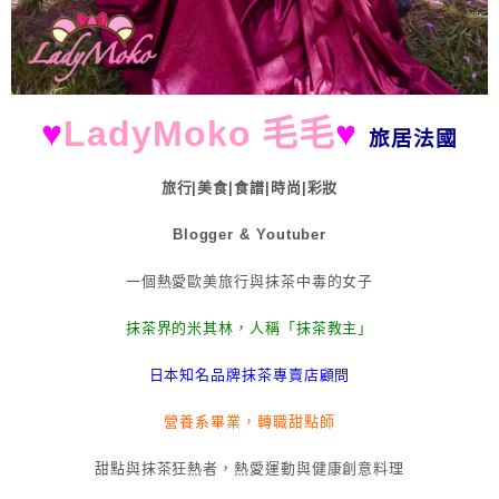
♥
LadyMoko 毛毛
♥
旅居法國
旅行|美食|食譜|時尚|彩妝
Blogger & Youtuber
一個熱愛歐美旅行與抹茶中毒的女子
抹茶界的米其林，人稱「抹茶教主」
日本知名品牌抹茶專賣店顧問
營養系畢業，轉職甜點師
甜點與抹茶狂熱者，熱愛運動與健康創意料理