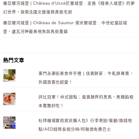
羅亞爾河城堡 | Château d’Ussé於塞城堡 : 走進《睡美人城堡》的夢
幻世界，探索法國文藝復興貴族宅邸
羅亞爾河城堡 | Château de Saumur 索米爾城堡 : 中世紀童話城
堡、盧瓦河畔最美視角與馬術重鎮
熱門文章
東門永康街美食伴手禮 | 佳賓餅家 : 牛軋餅專賣，
外國旅客也超愛！
評比冠軍 ! 艸式甜點：蛋黃酥界的黑馬，焦糖餡根
本驚艷好吃！
杜拜機場實用資訊懶人包》行李寄放/餐廳/換錢地
點/AED錢幣長相分辨/阿聯酋免費巴士