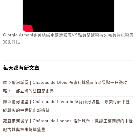
Giorgio Armani完美絲絨水慕斯粉底VS雅詩蘭黛粉持久完美持妝粉底
實測評比
每天都有新文章
羅亞爾河城堡 | Château de Blois 布盧瓦城堡&市區景點一日遊攻
略，一部立體的法國歷史書
羅亞爾河城堡 | Château de Lavardin拉瓦爾丹城堡 : 最美村莊中歷
經戰火的中世紀山城遺跡
羅亞爾河城堡 | Château de Loches 洛什城堡 : 見證王權興起的中世
紀古城與軍事防禦堡壘