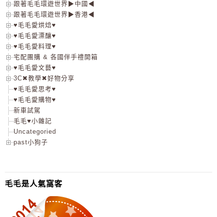
跟著毛毛環遊世界▶中國◀
跟著毛毛環遊世界▶香港◀
♥毛毛愛烘焙♥
♥毛毛愛漂釀♥
♥毛毛愛料理♥
宅配團購 & 各國伴手禮開箱
♥毛毛愛文藝♥
3C✖教學✖好物分享
♥毛毛愛思考♥
♥毛毛愛購物♥
新車試駕
毛毛♥小雜記
Uncategoried
past小狗子
毛毛是人氣窩客