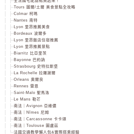
全法國宅配甜點買起來！
Tours 圖爾/土爾 美食景點全攻略
Colmar 柯瑪
Nantes 南特
Lyon 里昂推薦美食
Bordeaux 波爾多
Lyon 里昂飯店住宿推薦
Lyon 里昂推薦景點
Biarritz 比亞里茨
Bayonne 巴約訥
Strasbourg 史特拉斯堡
La Rochelle 拉羅謝爾
Orleans 奧爾良
Rennes 雷恩
Saint-Malo 聖馬洛
Le Mans 勒芒
南法｜Avignon 亞維儂
南法｜Nîmes 尼姆
南法｜Carcassonne 卡卡頌
南法｜Toulouse 圖盧茲
法國交通教學懶人包&實際搭乘經驗