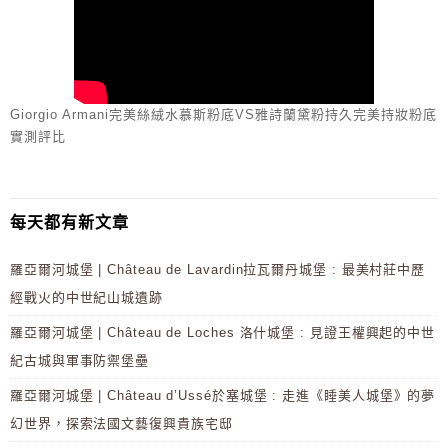
Giorgio Armani完美絲絨水慕斯粉底VS雅詩蘭黛粉持久完美持妝粉底
實測評比
每天都有新文章
羅亞爾河城堡 | Château de Lavardin拉瓦爾丹城堡 : 最美村莊中歷
經戰火的中世紀山城遺跡
羅亞爾河城堡 | Château de Loches 洛什城堡 : 見證王權興起的中世
紀古城與軍事防禦堡壘
羅亞爾河城堡 | Château d’Ussé於塞城堡 : 走進《睡美人城堡》的夢
幻世界，探索法國文藝復興貴族宅邸