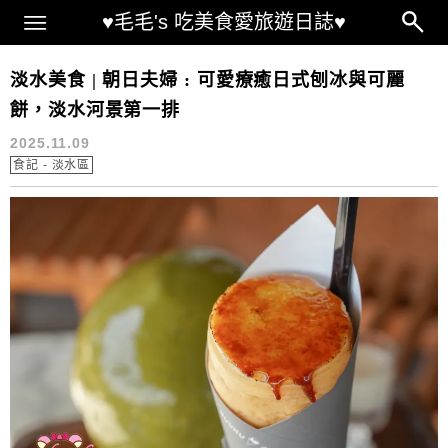
Main Menu
♥毛毛's 吃美食愛旅遊日誌♥
朝日夫婦菜單
淡水美食 | 朝日夫婦 : 可愛療癒日式刨冰與可麗
餅，淡水河景第一排
2025.11.09
食記 - 淡水區