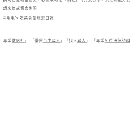
請來信或留言詢問
©毛毛's 吃美食愛旅遊日誌
專業
徵信社
」-「優質
台中尋人
」「找人
尋人
」-「專業
免費法律諮詢