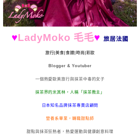
♥
LadyMoko 毛毛
♥
旅居法國
旅行|美食|食譜|時尚|彩妝
Blogger & Youtuber
一個熱愛歐美旅行與抹茶中毒的女子
抹茶界的米其林，人稱「抹茶教主」
日本知名品牌抹茶專賣店顧問
營養系畢業，轉職甜點師
甜點與抹茶狂熱者，熱愛運動與健康創意料理