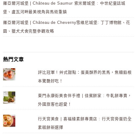
羅亞爾河城堡 | Château de Saumur 索米爾城堡 : 中世紀童話城
堡、盧瓦河畔最美視角與馬術重鎮
羅亞爾河城堡 | Château de Cheverny雪維尼城堡: 丁丁博物館、花
園、獵犬犬舍完整參觀攻略
熱門文章
評比冠軍 ! 艸式甜點：蛋黃酥界的黑馬，焦糖餡根
本驚艷好吃！
東門永康街美食伴手禮 | 佳賓餅家 : 牛軋餅專賣，
外國旅客也超愛！
行天宮美食 | 喜福緣素餅專賣店 : 行天宮旁蛋奶全
素糕餅新選擇