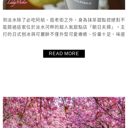
到淡水除了必吃阿給、逛老街之外，身為抹茶甜點控絕對不
能錯過這家位於淡水河畔的超人氣甜點店「朝日夫婦」。主
打的日式刨冰與可麗餅不僅外型可愛療癒、份量十足，味道
更是好吃不失望！也是新北唯一有在做烤布蕾可麗餅的店
家，酥脆焦糖搭配滑順卡士達醬超罪惡！而滿滿餡料的抹茶
READ MORE
日式刨冰，香濃消暑又不膩口。雖然座位不多、平日也常客
滿，但能坐在淡水河景第一排，一邊看風景、一邊享受甜
點，實在太幸福。來淡水一日遊，別忘了把「...
About