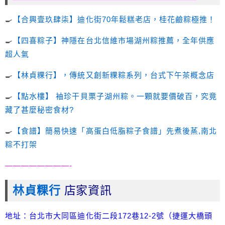
🍳
【合興壹玖肆柒】迪化街70年鬆糕老店，桂花鹼粽極推！
🍳
【四喜粽子】神隱在台北信維市場湖州粽推薦，全年供應
超人氣
🍳
【
林貞粿行
】，傳統又創新粿粽系列，台式下午茶概念店
🍳
【點水樓】 袖珍干貝栗子湖州粽。一顆就要價破百，究竟
藏了甚麼秘密食材?
🍳
【食譜】簡易快速「高蛋白低脂粽子食譜」先煮後蒸,南北
粽不打架
————————-
林貞粿行
店家資訊
地址：台北市大同區迪化街二段172巷12-2號（捷運大橋頭