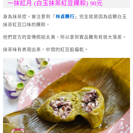
一抹紅月 (白玉抹茶紅豆粿粽) 90元
身為抹茶控，會注意到「
林貞粿行
」完全就是因為這顆白玉
抹茶紅豆口味的粿粽，
他們官方的宣傳照拍太美，所以拿到實品難免有很大落差，
抹茶味有表現出來，中間的紅豆餡偏乾。