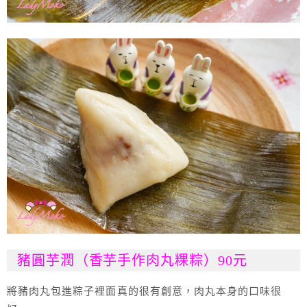
豬圓芋潤（香芋手作肉丸粿粽）90元
將豬肉丸包進粽子裡面真的很有創意，肉丸本身的口味很