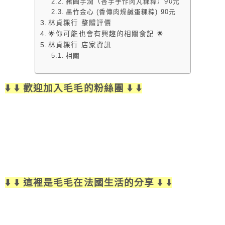
豬圓芋潤（香芋手作肉丸粿粽）90元
墨竹金心 (香傳肉燥鹹蛋粿粽) 90元
林貞粿行 整體評價
🌟你可能也會有興趣的相關食記 🌟
林貞粿行 店家資訊
相關
⬇️ ⬇️ 歡迎加入毛毛的粉絲團 ⬇️ ⬇️
⬇️ ⬇️ 這裡是毛毛在法國生活的分享 ⬇️ ⬇️