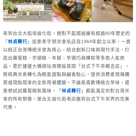
來到台北大稻埕迪化街，絕對不能錯過擁有超過60年歷史的
「
林貞粿行
」這家老字號米食名店自1964年創立以來，一直
以純正台灣傳統米食為核心，結合創新口味與現代手法，打
造出蘿蔔糕、芋頭糕、年糕、芋頭巧與粿粽等多款人氣商
品。更於捷運大橋頭站旁開設首間「台式下午茶概念店」，
將經典米食轉化為輕盈甜點與鹹香點心，提供消費者現場購
買或現點現享的全新用餐體驗。不論是喜歡傳統古早味，還
是想試試蘿蔔糕新風味，「
林貞粿行
」都能滿足你對台灣米
食的所有想像，是台北迪化街老店搬到台式下午茶界的完美
代表。