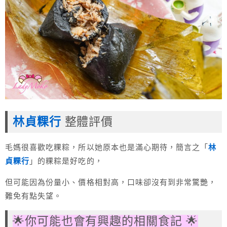
林貞粿行
整體評價
毛媽很喜歡吃粿粽，所以她原本也是滿心期待，簡言之「
林
貞粿行
」的粿粽是好吃的，
但可能因為份量小、價格相對高，口味卻沒有到非常驚艷，
難免有點失望。
🌟你可能也會有興趣的相關食記 🌟