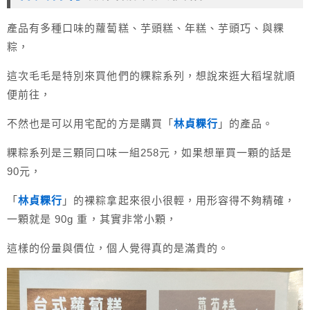
產品有多種口味的蘿蔔糕、芋頭糕、年糕、芋頭巧、與粿
粽，
這次毛毛是特別來買他們的粿粽系列，想說來逛大稻埕就順
便前往，
不然也是可以用宅配的方是購買「
林貞粿行
」的產品。
粿粽系列是三顆同口味一組258元，如果想單買一顆的話是
90元，
「
林貞粿行
」的裸粽拿起來很小很輕，用形容得不夠精確，
一顆就是 90g 重，其實非常小顆，
這樣的份量與價位，個人覺得真的是滿貴的。