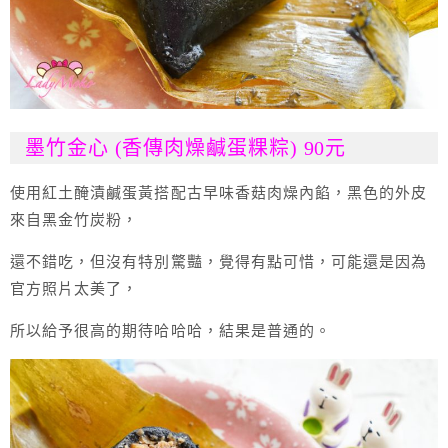
墨竹金心 (香傳肉燥鹹蛋粿粽) 90元
使用紅土醃漬鹹蛋黃搭配古早味香菇肉燥內餡，黑色的外皮
來自黑金竹炭粉，
還不錯吃，但沒有特別驚豔，覺得有點可惜，可能還是因為
官方照片太美了，
所以給予很高的期待哈哈哈，結果是普通的。