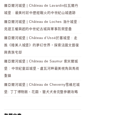
羅亞爾河城堡 | Château de Lavardin拉瓦爾丹
城堡 : 最美村莊中歷經戰火的中世紀山城遺跡
羅亞爾河城堡 | Château de Loches 洛什城堡 :
見證王權興起的中世紀古城與軍事防禦堡壘
羅亞爾河城堡 | Château d’Ussé於塞城堡 : 走
進《睡美人城堡》的夢幻世界，探索法國文藝復
興貴族宅邸
羅亞爾河城堡 | Château de Saumur 索米爾城
堡 : 中世紀童話城堡、盧瓦河畔最美視角與馬術
重鎮
羅亞爾河城堡 | Château de Cheverny雪維尼城
堡: 丁丁博物館、花園、獵犬犬舍完整參觀攻略