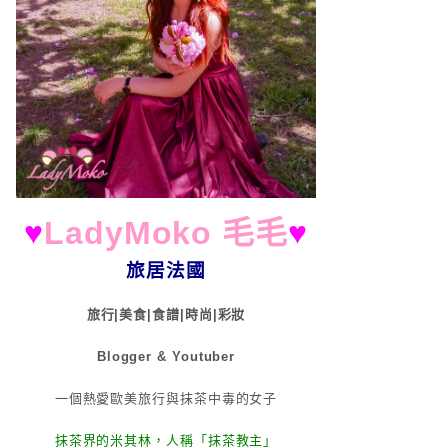
♥
LadyMoko 毛毛
♥
旅居法國
旅行|美食|食譜|時尚|彩妝
Blogger & Youtuber
一個熱愛歐美旅行與抹茶中毒的女子
抹茶界的米其林，人稱「抹茶教主」