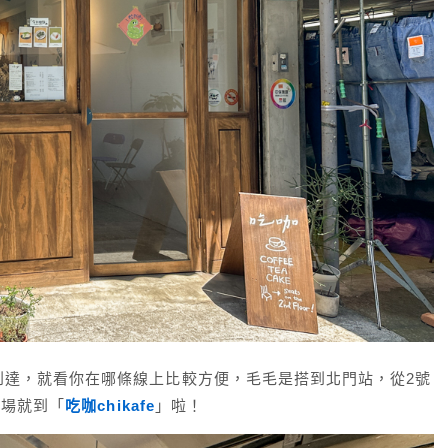
到達，就看你在哪條線上比較方便，毛毛是搭到北門站，從2號
市場就到「
吃咖chikafe
」啦！