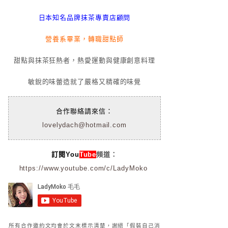
日本知名品牌抹茶專賣店顧問
營養系畢業，轉職甜點師
甜點與抹茶狂熱者，熱愛運動與健康創意料理
敏銳的味蕾造就了嚴格又精確的味覺
合作聯絡請來信：
lovelydach@hotmail.com
訂閱You
Tube
頻道：
https://www.youtube.com/c/LadyMoko
所有合作邀約文均會於文末標示清楚，謝絕「假裝自己消