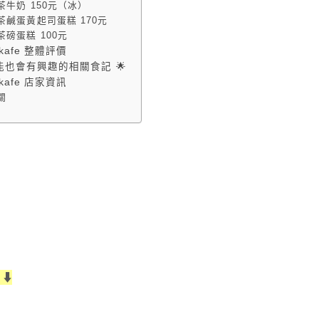
茶牛奶 150元（冰）
茶鹹蛋黃起司蛋糕 170元
茶磅蛋糕 100元
kafe 整體評價
能也會有興趣的相關食記 🌟
kafe 店家資訊
關
⬇️