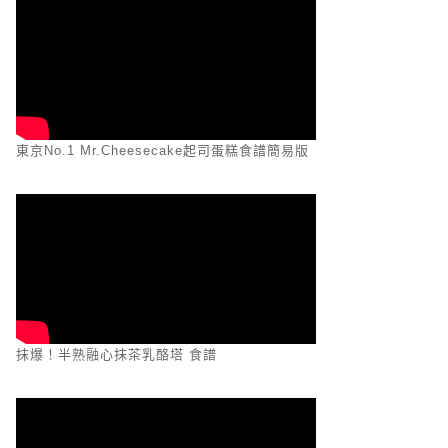
東京No.1 Mr.Cheesecake起司蛋糕食譜簡易版
抹爆！半熟融心抹茶乳酪塔 食譜