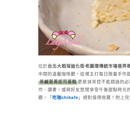
位於
台北大稻埕迪化街老圓環傳統市場巷弄
中間的溫馨咖啡廳。這裡主打每日限量手作
茶鹹蛋黃起司蛋糕
更是抹茶控不能錯過的必
作、讀書，或與好友悠閒享受午後甜點時光
廳，「
吃咖chikafe
」絕對值得收藏！附上完