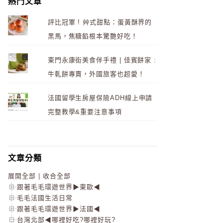
熱門文章
評比冠軍 ! 艸式甜點：蛋黃酥界的
黑馬，焦糖餡根本驚艷好吃！
東門永康街美食伴手禮 | 佳賓餅家 :
牛軋餅專賣，外國旅客也超愛！
法國留學生房屋保險ADH線上申請
完整教學&重要注意事項
文章分類
展開全部
|
收合全部
跟著毛毛環遊世界▶東歐◀
毛毛法國生活日常
跟著毛毛環遊世界▶法國◀
台灣北部◀哪裡好吃?哪裡好玩?