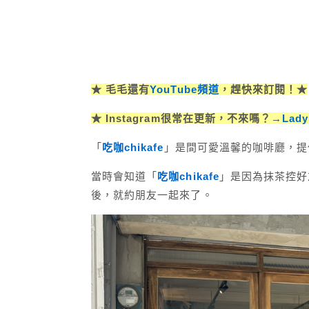
★ 毛毛還有
YouTube頻道
，趕快來訂閱！★
★ Instagram很常在更新，不來嗎？→
Lad
「
吃咖chikafe
」是間可愛溫馨的咖啡廳，提
當時會知道「
吃咖chikafe
」是因為抹茶控好
後，就約朋友一起來了。