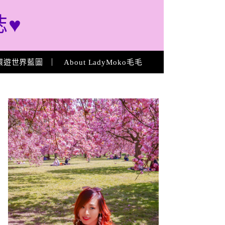
誌♥
環遊世界藍圖
About LadyMoko毛毛
About