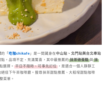
裡
的「
吃咖chikafe
」是一間藏身在
中山站、北門站與台北車站
甜點，品項不定、充滿驚喜，其中最推薦的
抹茶磅蛋糕
與
抹
點選擇。
平日不限時、可事先訂位
，是適合一個人靜靜工
的絕佳下午茶咖啡廳。搜尋抹茶甜點推薦、大稻埕甜點咖啡
整菜單。