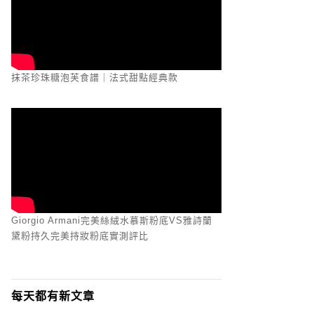
抹茶珍珠糖泡芙食譜｜法式甜點經典款
Giorgio Armani完美絲絨水慕斯粉底VS雅詩蘭
黛粉持久完美持妝粉底實測評比
每天都有新文章