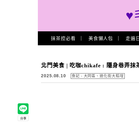
♥
Main Menu
抹茶控必看
美食懶人包
走遍
北門美食 | 吃咖chikafe : 隱身
2025.08.10
食記 - 大同區、迪化街大稻埕