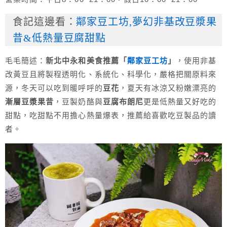
食記這邊看：
鄰家豆工坊,夢幻非基改豆漿果
昔&低熱量豆腐甜點
毛毛簡述：
新北中永和美食推薦「
鄰家豆工坊
」
，使用非基
改黃豆且將製程透明化、系統化、科學化，嚴格把關原料來
源，冬天可以吃到暖呼呼的
豆花
，夏天有冰涼又粉嫩漂亮的
漸層豆漿果昔
，豆製奶酪與
豆腐布朗尼
更是低熱量又好吃的
甜點，吃甜點不用擔心熱量爆表，推薦給喜歡吃豆製品的讀
者。