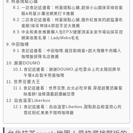
柯基燒點心鋪
一訪食記這邊看：柯基燒點心鋪,超抹小山園抹茶熔岩蛋
糕&柯基沙灘池網美打卡推薦
二訪食記這邊看：柯基燒點心鋪,國外紅進來的超猛瀑布
蛋糕!抹茶神抹&邪惡芋泥大推薦
中永和美食推薦懶人包EP3/捷運頂溪永安市場站抹茶控
網美收集名單｜LadyMoko毛毛
中田咖哩
食記這邊看：中田咖哩,瘋狂歐姆蛋+超大塊嫩牛肉職人
咖哩飯排隊名店推薦
謝謝DOUMO
食記這邊看：謝謝DOUMO,必吃雲朵上的太陽招牌早
午餐&自製半熟蛋咖哩
世界豆漿大王
食記這邊看：世界豆漿,台北必吃早餐,厚度超驚恐蘿蔔
絲蛋餅/油條滿載超讚鹹豆漿
自由溫室Liberbox
食記這邊看：自由溫室Liberbox,甜點飲品相當用心的
霓虹粉紅美美不限時咖啡廳