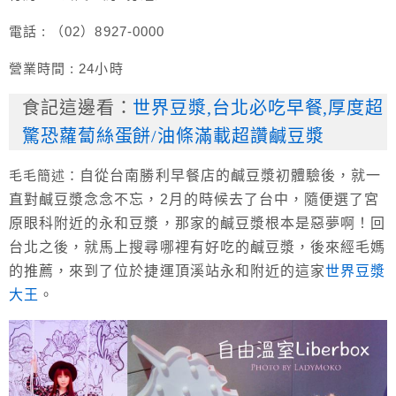
電話 : （02）8927-0000
營業時間 : 24小時
食記這邊看：
世界豆漿,台北必吃早餐,厚度超
驚恐蘿蔔絲蛋餅/油條滿載超讚鹹豆漿
毛毛簡述：
自從台南勝利早餐店的鹹豆漿初體驗後，就一
直對鹹豆漿念念不忘，2月的時候去了台中，隨便選了宮
原眼科附近的永和豆漿，那家的鹹豆漿根本是惡夢啊！回
台北之後，就馬上搜尋哪裡有好吃的鹹豆漿，後來經毛媽
的推薦，來到了位於捷運頂溪站永和附近的這家
世界豆漿
大王
。