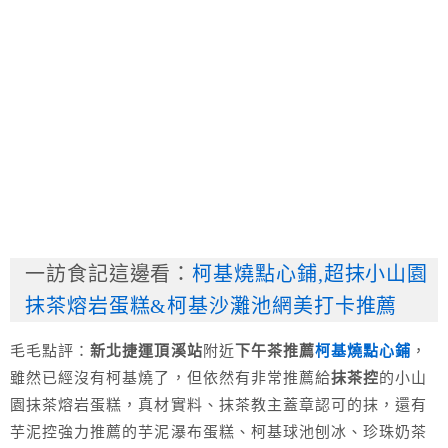
一訪食記這邊看：
柯基燒點心鋪,超抹小山園
抹茶熔岩蛋糕&柯基沙灘池網美打卡推薦
毛毛點評：
新北捷運頂溪站
附近
下午茶推薦
柯基燒點心鋪
，
雖然已經沒有柯基燒了，但依然有非常推薦給
抹茶控
的小山
園抹茶熔岩蛋糕，真材實料、抹茶教主蓋章認可的抹，還有
芋泥控強力推薦的芋泥瀑布蛋糕、柯基球池刨冰、珍珠奶茶