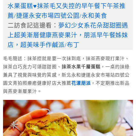
水果蛋糕♥抹茶毛又失控的早午餐下午茶推
薦/捷運永安市場四號公園/永和美食
二訪食記這邊看：
夢幻少女系花朵甜甜圈遇
上超美漸層健康燕麥果汁，朋派早午餐姊妹
店，超美味手作鹹派/布丁
毛毛簡述：抹茶控就是要一次抹到底，抹茶燕麥現打果汁、
抹茶白巧克力可頌甜甜圈、
抹茶水果千層蛋糕
，一桌的抹綠
兼具了視覺與味覺的質感，新北永和捷運永安市場站四號公
園文青拍照療癒健康好店大推薦
花漾朋派
，不定期推出新品
與燕麥漸層果汁。