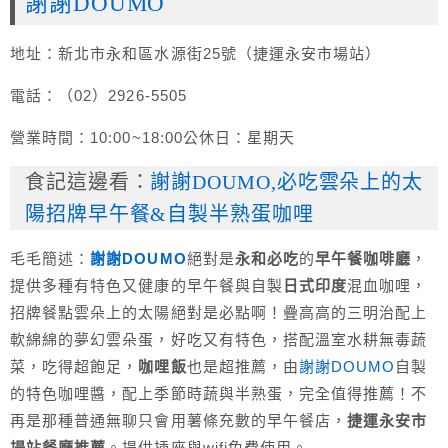
謝謝DOUMO
地址：新北市永和區水源街25號（捷運永安市場站）
電話：（02）2926-5505
營業時間：10:00~18:00公休日：星期天
食記這邊看：
謝謝DOUMO,必吃雲朵上的太
陽招牌早午餐&自製半熟蛋咖哩
毛毛簡述：
謝謝DOUMO
絕對是
永和必吃
的
早午餐咖啡廳
，
提供多種有特色又健康的早午餐與自製
日式印度
混血咖哩，
招牌餐點雲朵上的太陽絕對是必點啊！疊高高的三明治配上
軟綿綿的夢幻雲朵蛋，好吃又有特色，搭配溫室水耕無毒蔬
菜，吃得超飽足，
咖哩飯
也是超推薦，由
謝謝DOUMO
自製
的特色咖哩醬，配上季節時蔬與半熟蛋，完全值得推薦！不
再是那種普通無聊只會用薯條充數的早午餐店，
捷運永安市
場站餐廳推薦
。提供插座與wifi免費使用。