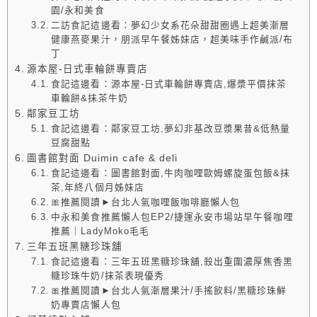
園/永和美食
二訪食記這邊看：夢幻少女系花朵甜甜圈遇上超美漸層
健康燕麥果汁，朋派早午餐姊妹店，超美味手作鹹派/布
丁
源本屋-日式車輪餅專賣店
食記這邊看：源本屋-日式車輪餅專賣店,爆漿平價抹茶
車輪餅&抹茶牛奶
鄰家豆工坊
食記這邊看：鄰家豆工坊,夢幻非基改豆漿果昔&低熱量
豆腐甜點
圖書館對面 Duimin cafe & deli
食記這邊看：圖書館對面,牛肉咖哩歐姆螺旋蛋包飯&抹
茶,年終八個月姊妹店
🎀推薦閱讀►台北人氣咖哩飯咖啡廳懶人包
中永和美食推薦懶人包EP2/捷運永安市場站早午餐咖哩
推薦｜LadyMoko毛毛
三年五班黑糖珍珠舖
食記這邊看：三年五班黑糖珍珠舖,殺出重圍濃厚焦香黑
糖珍珠牛奶/抹茶表現優秀
🎀推薦閱讀►台北人氣漸層果汁/手搖飲料/黑糖珍珠鮮
奶專賣店懶人包