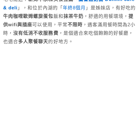
& deli
」，和位於內湖的「
年終8個月
」是姊妹店，有好吃的
牛肉咖哩歐姆螺旋蛋包
飯和
抹茶牛奶
，舒適的用餐環境，
提
供wifi與插座
可以使用，平常
不限時
，遇客滿用餐時間為2小
時，
沒有低消不收服務費
，是個適合來吃個飽飽的好餐廳，
也適合
多人聚餐聊天
的好地方。