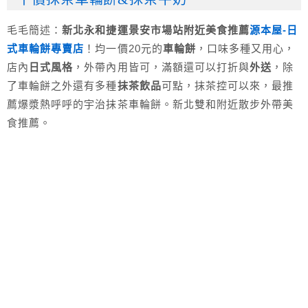
毛毛簡述：
新北永和捷運景安市場站附近美食推薦
源本屋-日
式車輪餅專賣店
！均一價20元的
車輪餅
，口味多種又用心，
店內
日式風格
，外帶內用皆可，滿額還可以打折與
外送
，除
了車輪餅之外還有多種
抹茶飲品
可點，抹茶控可以來，最推
薦爆漿熱呼呼的宇治抹茶車輪餅。新北雙和附近散步外帶美
食推薦。