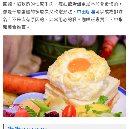
飽飽，超軟嫩的性感牛肉，瘋狂
歐姆蛋
更是不加會後悔的，
像是千層蛋般的多層次又軟嫩好吃，
中田咖哩
可以成為排隊
名店不是沒有原因的，非常用心的職人咖哩飯專賣店，中
永
和美食推薦
。