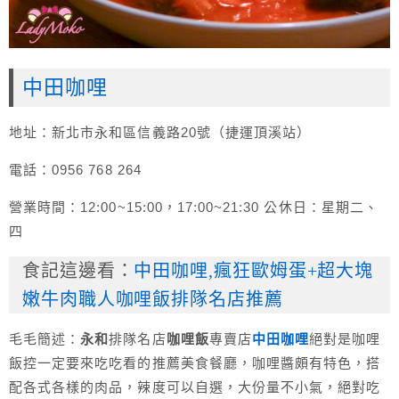
中田咖哩
地址：新北市永和區信義路20號（捷運頂溪站）
電話：0956 768 264
營業時間：12:00~15:00，17:00~21:30 公休日：星期二、
四
食記這邊看：
中田咖哩,瘋狂歐姆蛋+超大塊
嫩牛肉職人咖哩飯排隊名店推薦
毛毛簡述：
永和
排隊名店
咖哩飯
專賣店
中田咖哩
絕對是咖哩
飯控一定要來吃吃看的推薦美食餐廳，咖哩醬頗有特色，搭
配各式各樣的肉品，辣度可以自選，大份量不小氣，絕對吃