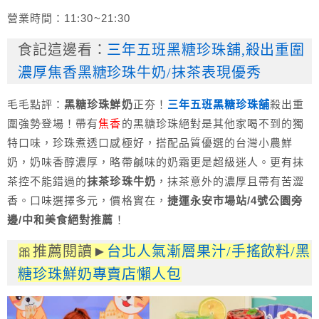
營業時間：11:30~21:30
食記這邊看：
三年五班黑糖珍珠舖,殺出重圍
濃厚焦香黑糖珍珠牛奶/抹茶表現優秀
毛毛點評：
黑糖珍珠鮮奶
正夯！
三年五班黑糖珍珠舖
殺出重
圍強勢登場！帶有
焦香
的黑糖珍珠絕對是其他家喝不到的獨
特口味，珍珠煮透口感極好，搭配品質優選的台灣小農鮮
奶，奶味香醇濃厚，略帶鹹味的奶霜更是超級迷人。更有抹
茶控不能錯過的
抹茶珍珠牛奶
，抹茶意外的濃厚且帶有苦澀
香。口味選擇多元，價格實在，
捷運永安市場站/4號公園旁
邊/中和美食絕對推薦
！
🎀推薦閱讀►
台北人氣漸層果汁/手搖飲料/黑
糖珍珠鮮奶專賣店懶人包