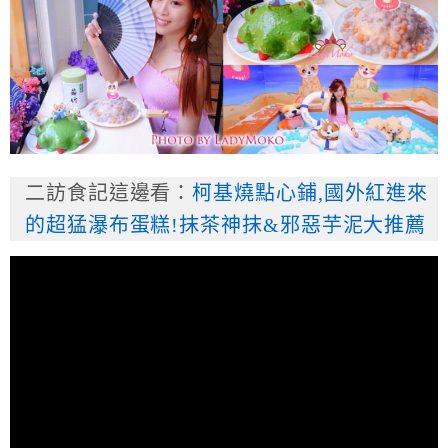
二訪食記這邊看：
柯基燒點心鋪,國外紅進來
的超猛瀑布蛋糕!抹茶神抹&邪惡芋泥大推薦