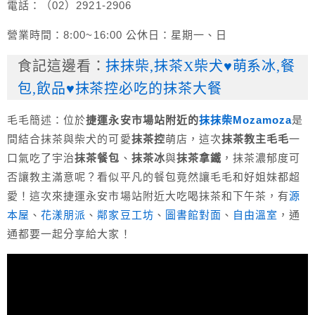
電話：（02）2921-2906
營業時間：8:00~16:00 公休日：星期一、日
食記這邊看：
抹抹柴,抹茶X柴犬♥萌系冰,餐
包,飲品♥抹茶控必吃的抹茶大餐
毛毛簡述：位於
捷運永安市場站附近的
抹抹柴Mozamoza
是
間結合抹茶與柴犬的可愛
抹茶控
萌店，這次
抹茶教主毛毛
一
口氣吃了宇治
抹茶餐包
、
抹茶冰
與
抹茶拿鐵
，抹茶濃郁度可
否讓教主滿意呢？看似平凡的餐包竟然讓毛毛和好姐妹都超
愛！這次來捷運永安市場站附近大吃喝抹茶和下午茶，有
源
本屋
、
花漾朋派
、
鄰家豆工坊
、
圖書館對面
、
自由溫室
，通
通都要一起分享給大家！