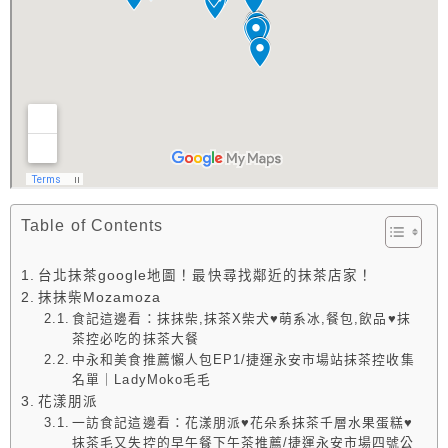
Table of Contents
台北抹茶google地圖！最快尋找鄰近的抹茶店家！
抹抹柴Mozamoza
食記這邊看：抹抹柴,抹茶X柴犬♥萌系冰,餐包,飲品♥抹
茶控必吃的抹茶大餐
中永和美食推薦懶人包EP1/捷運永安市場站抹茶控收集
名單｜LadyMoko毛毛
花漾朋派
一訪食記這邊看：花漾朋派♥花朵系抹茶千層水果蛋糕♥
抹茶毛又失控的早午餐下午茶推薦/捷運永安市場四號公