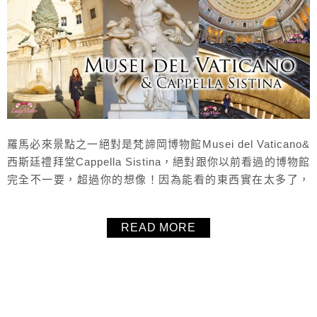
羅馬必來景點之一絕對是梵諦岡博物館Musei del Vaticano&
西斯廷禮拜堂Cappella Sistina，絕對跟你以前看過的博物館
完全不一要，超過你的想像！因為能看的東西實在太多了，
毛毛幫大家整理了觀看順序與重點整理，可以先把這些重要
雕像與作品看過之後，有時間再細看其他東西，不會錯過經
READ MORE
典展覽品又可以把握時間。在KKday事先訂好快速通關票，
完全免排隊直接進場！超快又方便。 &n...