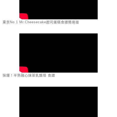
東京No.1 Mr.Cheesecake起司蛋糕食譜簡易版
抹爆！半熟融心抹茶乳酪塔 食譜