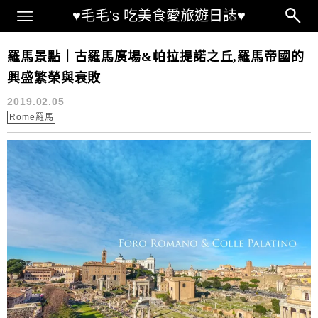
Main Menu
♥毛毛's 吃美食愛旅遊日誌♥
羅馬景點
羅馬景點｜古羅馬廣場&帕拉提諾之丘,羅馬帝國的
興盛繁榮與衰敗
2019.02.05
Rome羅馬