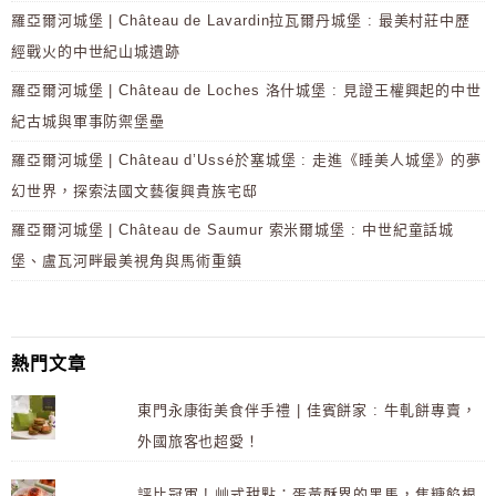
羅亞爾河城堡 | Château de Lavardin拉瓦爾丹城堡 : 最美村莊中歷
經戰火的中世紀山城遺跡
羅亞爾河城堡 | Château de Loches 洛什城堡 : 見證王權興起的中世
紀古城與軍事防禦堡壘
羅亞爾河城堡 | Château d’Ussé於塞城堡 : 走進《睡美人城堡》的夢
幻世界，探索法國文藝復興貴族宅邸
羅亞爾河城堡 | Château de Saumur 索米爾城堡 : 中世紀童話城
堡、盧瓦河畔最美視角與馬術重鎮
熱門文章
東門永康街美食伴手禮 | 佳賓餅家 : 牛軋餅專賣，
外國旅客也超愛！
評比冠軍 ! 艸式甜點：蛋黃酥界的黑馬，焦糖餡根