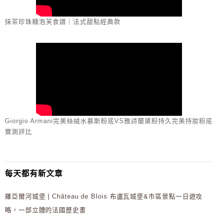
抹茶珍珠糖泡芙食譜｜法式甜點經典款
Giorgio Armani完美絲絨水慕斯粉底VS雅詩蘭黛粉持久完美持妝粉底
實測評比
每天都有新文章
羅亞爾河城堡 | Château de Blois 布盧瓦城堡&市區景點一日遊攻
略，一部立體的法國歷史書