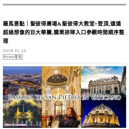
羅馬景點｜聖彼得廣場&聖彼得大教堂+登頂,遠遠
超過想像的巨大華麗,購票排隊入口參觀時間順序整
理
2019.01.14
Rome羅馬