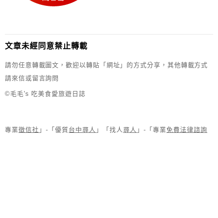
文章未經同意禁止轉載
請勿任意轉載圖文，歡迎以轉貼「網址」的方式分享，其他轉載方式
請來信或留言詢問
©毛毛's 吃美食愛旅遊日誌
專業
徵信社
」-「優質
台中尋人
」「找人
尋人
」-「專業
免費法律諮詢