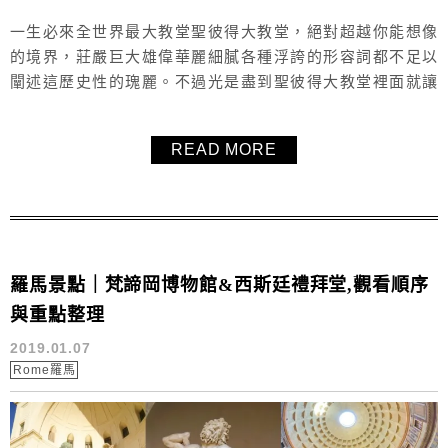
一生必來全世界最大教堂聖彼得大教堂，絕對超越你能想像
的境界，莊嚴巨大雄偉華麗細膩各種浮誇的形容詞都不足以
闡述這歷史性的瑰麗。不過光是盡到聖彼得大教堂裡面就讓
我們迷航了一些時間，所以毛毛要分享給大家該從哪裡進入
聖彼得大教堂、買票、安檢、登頂/夕陽/夜景、聖彼得大教堂
READ MORE
內部參觀等等細節，讓大家不迷航！XD
羅馬景點｜梵諦岡博物館&西斯廷禮拜堂,觀看順序
與重點整理
2019.01.07
Rome羅馬