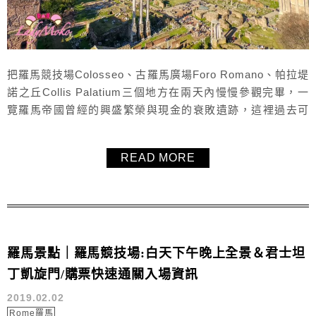
把羅馬競技場Colosseo、古羅馬廣場Foro Romano、帕拉堤
諾之丘Collis Palatium三個地方在兩天內慢慢參觀完畢，一
覽羅馬帝國曾經的興盛繁榮與現金的衰敗遺跡，這裡過去可
是繁華的市集、宮殿、花園，踏過知名學者、歷代君王與貴
族曾經踏過的土地，三個地點就在附近，但是地區廣大，花2
READ MORE
天的時間剛剛好，吃飽飯後再繼續欣賞。分享KKday購票資
訊、進場入口、遺跡介紹等等。
羅馬景點｜羅馬競技場:白天下午晚上全景＆君士坦
丁凱旋門/購票快速通關入場資訊
2019.02.02
Rome羅馬