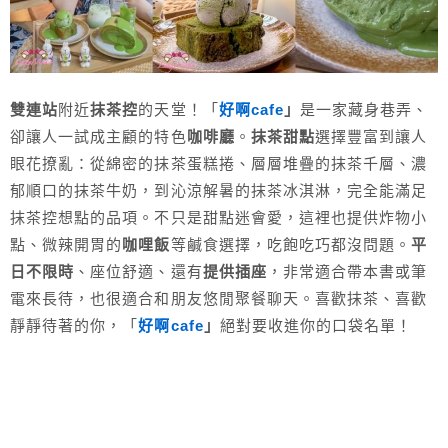
雙連站
附近
抹茶控
的天堂！「
好啊cafe
」
是一家藏身巷弄、
卻讓人一試成主顧的特色
咖啡廳
。
抹茶甜點
選擇豐富到讓人
眼花撩亂：從綿密的抹茶蛋糕捲、層層堆疊的抹茶千層、濃
郁順口的抹茶牛奶，到沁涼解暑的抹茶冰淇淋，完全能滿足
抹茶控想點的品項。不只是甜點迷會愛，這裡也提供炸物小
點、微辣開胃的
咖哩飯
等鹹食選擇，吃飽吃巧都沒問題。
平
日不限時
、座位舒適、還有
提供插座
，非常適合帶本書或筆
電來長待，也很適合和朋友悠閒聚餐聊天。喜歡抹茶、喜歡
靜靜待著的你，「
好啊cafe
」
絕對要收進你的口袋名單！