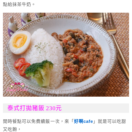
點給抹茶牛奶。
泰式打拋豬飯 230元
閒時餐點可以免費續飯一次，來「
好啊cafe
」就是可以吃甜
又吃飽，