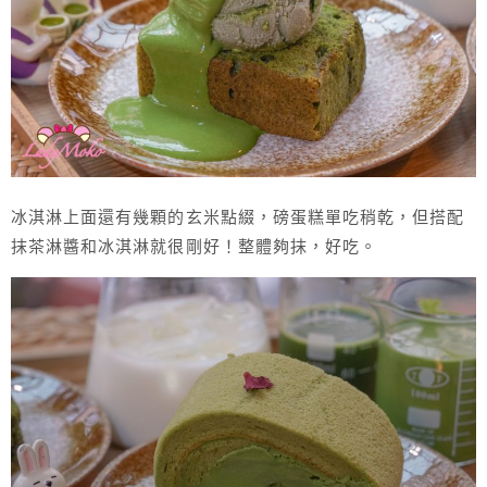
冰淇淋上面還有幾顆的玄米點綴，磅蛋糕單吃稍乾，但搭配
抹茶淋醬和冰淇淋就很剛好！整體夠抹，好吃。