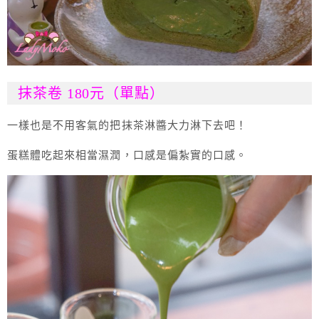
抹茶卷 180元（單點）
一樣也是不用客氣的把抹茶淋醬大力淋下去吧！
蛋糕體吃起來相當濕潤，口感是偏紮實的口感。