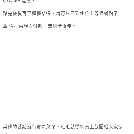
QrCode 點餐，
點完餐後再至櫃檯結帳，就可以回到座位上等候餐點了。
🔺 僅提供現金付款，無刷卡服務。
其他的餐點沒有實體菜單，毛毛就從網頁上截圖給大家參