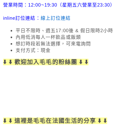
營業時間：12:00~19:30（星期五六營業至23:30）
inline訂位連結：
線上訂位連結
平日不限時、週五17:00後 & 假日限時2小時
內用低消每人一杯飲品或飯類
想訂時段若無法選擇，可來電詢問
支付方式：現金
⬇️ ⬇️ 歡迎加入毛毛的粉絲團 ⬇️ ⬇️
⬇️ ⬇️ 這裡是毛毛在法國生活的分享 ⬇️ ⬇️