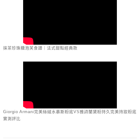
抹茶珍珠糖泡芙食譜｜法式甜點經典款
Giorgio Armani完美絲絨水慕斯粉底VS雅詩蘭黛粉持久完美持妝粉底
實測評比