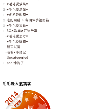
♥毛毛愛烘焙♥
♥毛毛愛漂釀♥
♥毛毛愛料理♥
宅配團購 & 各國伴手禮開箱
♥毛毛愛文藝♥
3C✖教學✖好物分享
♥毛毛愛思考♥
♥毛毛愛購物♥
新車試駕
毛毛♥小雜記
Uncategoried
past小狗子
毛毛是人氣窩客