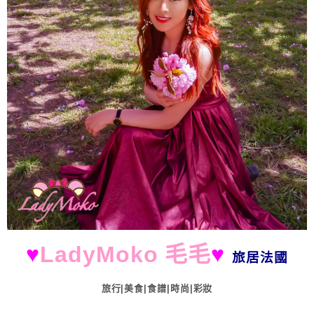
♥
LadyMoko 毛毛
♥
旅居法國
旅行|美食|食譜|時尚|彩妝