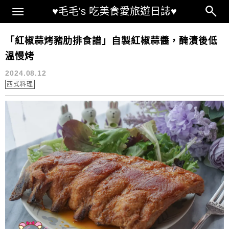
Main Menu
♥毛毛's 吃美食愛旅遊日誌♥
豬肋排 料理
「紅椒蒜烤豬肋排食譜」自製紅椒蒜醬，醃漬後低
溫慢烤
2024.08.12
西式料理