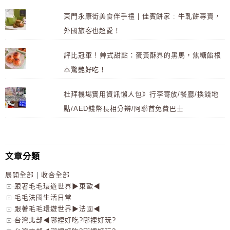
東門永康街美食伴手禮 | 佳賓餅家 : 牛軋餅專賣，
外國旅客也超愛！
評比冠軍 ! 艸式甜點：蛋黃酥界的黑馬，焦糖餡根
本驚艷好吃！
杜拜機場實用資訊懶人包》行李寄放/餐廳/換錢地
點/AED錢幣長相分辨/阿聯酋免費巴士
文章分類
展開全部
|
收合全部
跟著毛毛環遊世界▶東歐◀
毛毛法國生活日常
跟著毛毛環遊世界▶法國◀
台灣北部◀哪裡好吃?哪裡好玩?