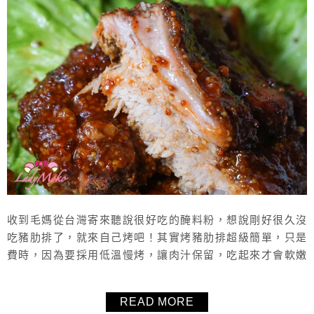
收到毛媽從台灣寄來聽說很好吃的醃料粉，想說剛好很久沒
吃豬肋排了，就來自己烤吧！其實烤豬肋排超級簡單，只是
費時，因為要採用低溫慢烤，讓肉汁保留，吃起來才會軟嫩
又有完全熟透，所以記得提前開始烤喔！搭配自製的醬料，
不用為了烤這個豬肋排買一整罐的BBQ醬回家，分享這個非
READ MORE
常簡單的烤豬肋排食譜給大家！