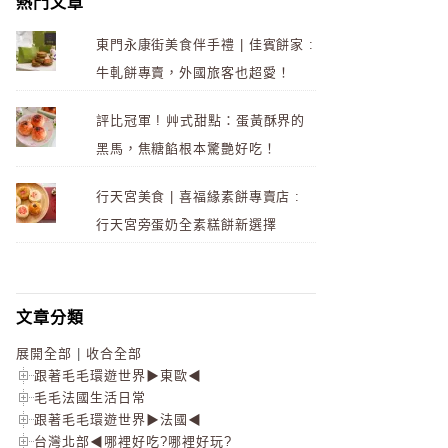
熱門文章
東門永康街美食伴手禮 | 佳賓餅家 :
牛軋餅專賣，外國旅客也超愛！
評比冠軍 ! 艸式甜點：蛋黃酥界的
黑馬，焦糖餡根本驚艷好吃！
行天宮美食 | 喜福緣素餅專賣店 :
行天宮旁蛋奶全素糕餅新選擇
文章分類
展開全部
|
收合全部
跟著毛毛環遊世界▶東歐◀
毛毛法國生活日常
跟著毛毛環遊世界▶法國◀
台灣北部◀哪裡好吃?哪裡好玩?