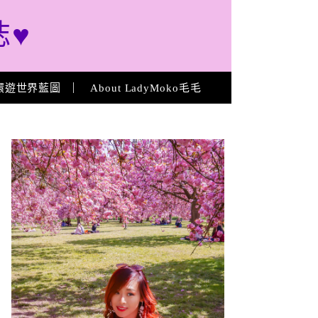
誌♥
環遊世界藍圖
About LadyMoko毛毛
About