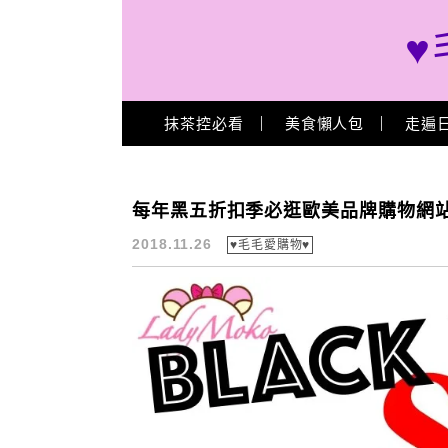
♥
Main Menu
抹茶控必看
美食懶人包
走遍
運費
每年黑五折扣季必逛歐美品牌購物網
2018.11.26
♥毛毛愛購物♥