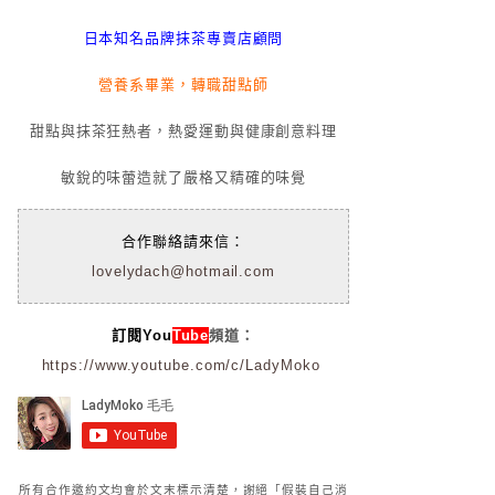
日本知名品牌抹茶專賣店顧問
營養系畢業，轉職甜點師
甜點與抹茶狂熱者，熱愛運動與健康創意料理
敏銳的味蕾造就了嚴格又精確的味覺
合作聯絡請來信：
lovelydach@hotmail.com
訂閱You
Tube
頻道：
https://www.youtube.com/c/LadyMoko
所有合作邀約文均會於文末標示清楚，謝絕「假裝自己消