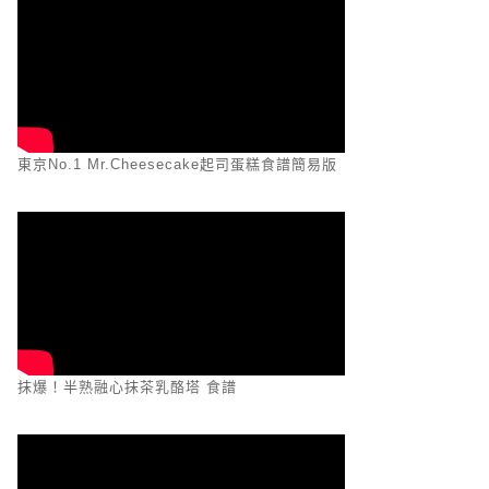
東京No.1 Mr.Cheesecake起司蛋糕食譜簡易版
抹爆！半熟融心抹茶乳酪塔 食譜