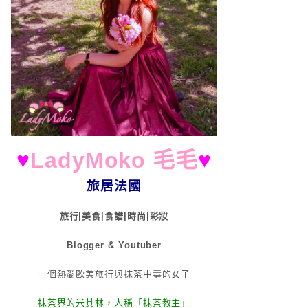
♥
LadyMoko 毛毛
♥
旅居法國
旅行|美食|食譜|時尚|彩妝
Blogger & Youtuber
一個熱愛歐美旅行與抹茶中毒的女子
抹茶界的米其林，人稱「抹茶教主」