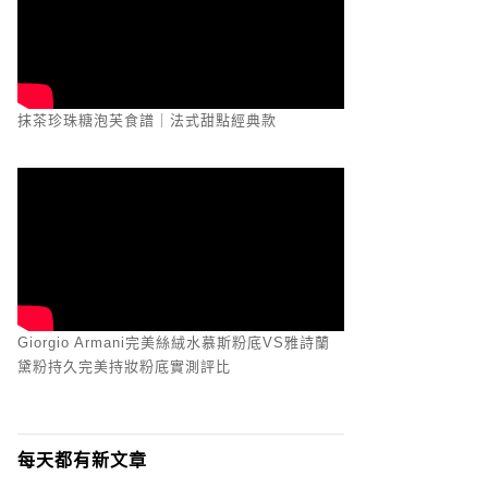
抹茶珍珠糖泡芙食譜｜法式甜點經典款
Giorgio Armani完美絲絨水慕斯粉底VS雅詩蘭
黛粉持久完美持妝粉底實測評比
每天都有新文章