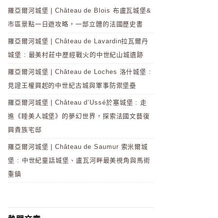
羅亞爾河城堡 | Château de Blois 布盧瓦城堡&
市區景點一日遊攻略，一部立體的法國歷史書
羅亞爾河城堡 | Château de Lavardin拉瓦爾丹
城堡 : 最美村莊中歷經戰火的中世紀山城遺跡
羅亞爾河城堡 | Château de Loches 洛什城堡 :
見證王權興起的中世紀古城與軍事防禦堡壘
羅亞爾河城堡 | Château d’Ussé於塞城堡 : 走
進《睡美人城堡》的夢幻世界，探索法國文藝復
興貴族宅邸
羅亞爾河城堡 | Château de Saumur 索米爾城
堡 : 中世紀童話城堡、盧瓦河畔最美視角與馬術
重鎮