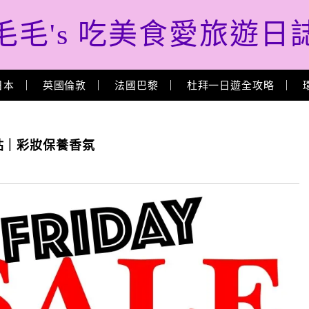
毛毛's 吃美食愛旅遊日
日本
英國倫敦
法國巴黎
杜拜一日遊全攻略
站｜彩妝保養香氛