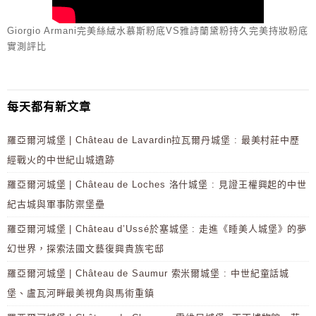
Giorgio Armani完美絲絨水慕斯粉底VS雅詩蘭黛粉持久完美持妝粉底
實測評比
每天都有新文章
羅亞爾河城堡 | Château de Lavardin拉瓦爾丹城堡 : 最美村莊中歷
經戰火的中世紀山城遺跡
羅亞爾河城堡 | Château de Loches 洛什城堡 : 見證王權興起的中世
紀古城與軍事防禦堡壘
羅亞爾河城堡 | Château d’Ussé於塞城堡 : 走進《睡美人城堡》的夢
幻世界，探索法國文藝復興貴族宅邸
羅亞爾河城堡 | Château de Saumur 索米爾城堡 : 中世紀童話城
堡、盧瓦河畔最美視角與馬術重鎮