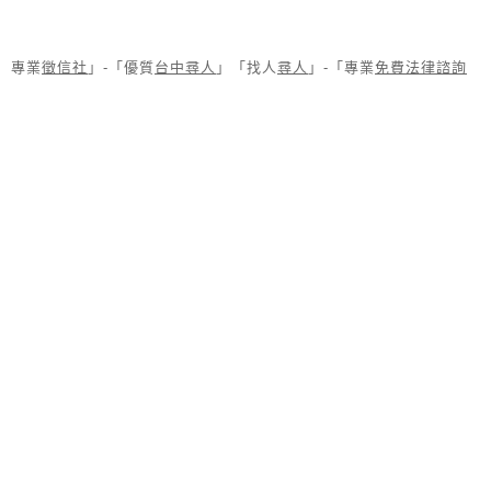
專業
徵信社
」-「優質
台中尋人
」「找人
尋人
」-「專業
免費法律諮詢