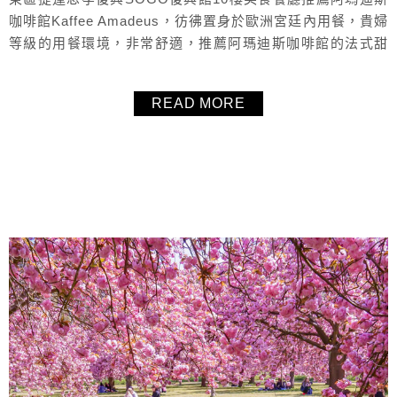
咖啡館Kaffee Amadeus，彷彿置身於歐洲宮廷內用餐，貴婦
等級的用餐環境，非常舒適，推薦阿瑪迪斯咖啡館的法式甜
點、Glacio比利時蜂鳥冰淇淋與奧地利熱咖啡，推薦給商務
聚餐、貴婦下午茶、家庭聚餐、姐妹聊天、情侶約會。
READ MORE
About