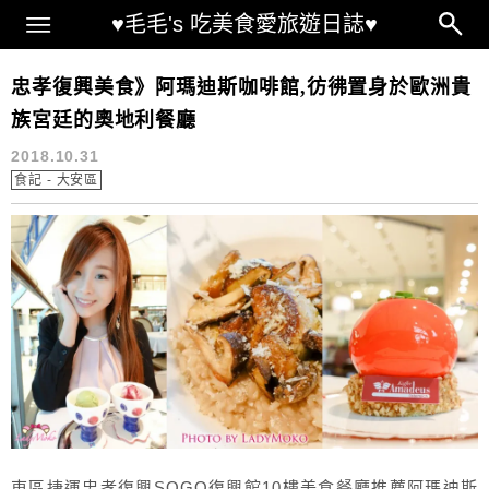
Main Menu
♥毛毛's 吃美食愛旅遊日誌♥
阿瑪迪斯咖啡館
忠孝復興美食》阿瑪迪斯咖啡館,彷彿置身於歐洲貴
族宮廷的奧地利餐廳
2018.10.31
食記 - 大安區
東區捷運忠孝復興SOGO復興館10樓美食餐廳推薦阿瑪迪斯