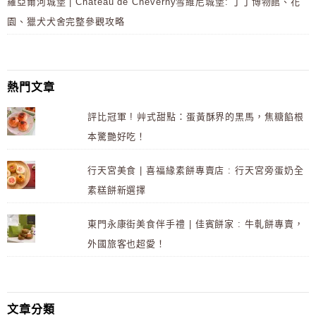
羅亞爾河城堡 | Château de Cheverny雪維尼城堡: 丁丁博物館、花
園、獵犬犬舍完整參觀攻略
熱門文章
評比冠軍 ! 艸式甜點：蛋黃酥界的黑馬，焦糖餡根
本驚艷好吃！
行天宮美食 | 喜福緣素餅專賣店 : 行天宮旁蛋奶全
素糕餅新選擇
東門永康街美食伴手禮 | 佳賓餅家 : 牛軋餅專賣，
外國旅客也超愛！
文章分類