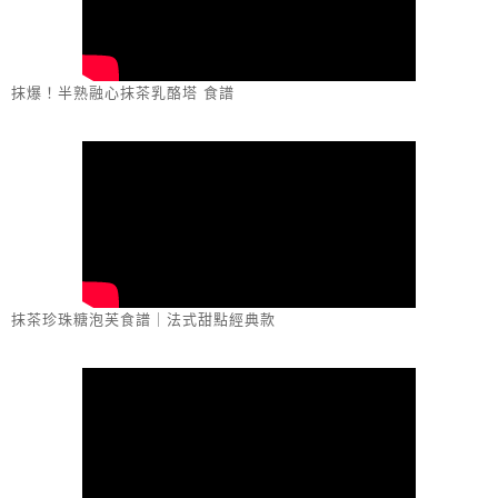
抹爆！半熟融心抹茶乳酪塔 食譜
抹茶珍珠糖泡芙食譜｜法式甜點經典款