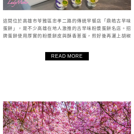
這間位於高雄市苓雅區忠孝二路的傳統早餐店「鼎皓古早味
蛋餅」，是不少高雄在地人激推的古早味粉漿蛋餅名店。招
牌蛋餅使用厚實的粉漿餅皮與酥香蔥蛋，煎好後再灑上胡椒
粉提味，吃起來鹹香十足、一口接一口停不下來。份量實
在、價格平實，是附近上班族和學生的愛店。老闆一人顧
READ MORE
店、四爐齊開，推薦必點「雙蛋蛋餅」最能吃出層次與飽足
感。文末附上完整菜單給大家參考。
About