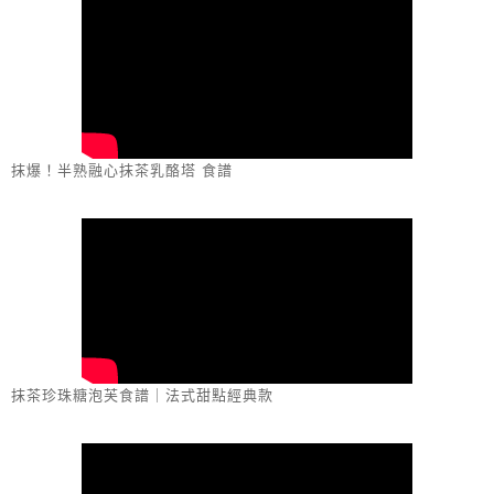
抹爆！半熟融心抹茶乳酪塔 食譜
抹茶珍珠糖泡芙食譜｜法式甜點經典款