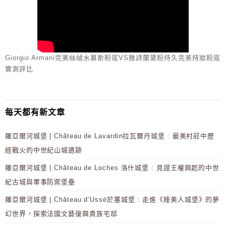
Giorgio Armani完美絲絨水慕斯粉底VS雅詩蘭黛粉持久完美持妝粉底
實測評比
每天都有新文章
羅亞爾河城堡 | Château de Lavardin拉瓦爾丹城堡 : 最美村莊中歷
經戰火的中世紀山城遺跡
羅亞爾河城堡 | Château de Loches 洛什城堡 : 見證王權興起的中世
紀古城與軍事防禦堡壘
羅亞爾河城堡 | Château d’Ussé於塞城堡 : 走進《睡美人城堡》的夢
幻世界，探索法國文藝復興貴族宅邸