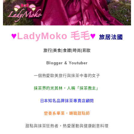
♥
LadyMoko 毛毛
♥
旅居法國
旅行|美食|食譜|時尚|彩妝
Blogger & Youtuber
一個熱愛歐美旅行與抹茶中毒的女子
抹茶界的米其林，人稱「抹茶教主」
日本知名品牌抹茶專賣店顧問
營養系畢業，轉職甜點師
甜點與抹茶狂熱者，熱愛運動與健康創意料理