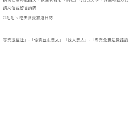
請來信或留言詢問
©毛毛's 吃美食愛旅遊日誌
專業
徵信社
」-「優質
台中尋人
」「找人
尋人
」-「專業
免費法律諮詢