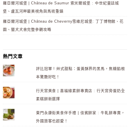
羅亞爾河城堡 | Château de Saumur 索米爾城堡 : 中世紀童話城
堡、盧瓦河畔最美視角與馬術重鎮
羅亞爾河城堡 | Château de Cheverny雪維尼城堡: 丁丁博物館、花
園、獵犬犬舍完整參觀攻略
熱門文章
評比冠軍 ! 艸式甜點：蛋黃酥界的黑馬，焦糖餡根
本驚艷好吃！
行天宮美食 | 喜福緣素餅專賣店 : 行天宮旁蛋奶全
素糕餅新選擇
東門永康街美食伴手禮 | 佳賓餅家 : 牛軋餅專賣，
外國旅客也超愛！