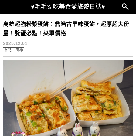
Main Menu
♥毛毛's 吃美食愛旅遊日誌♥
高雄小吃
高雄超強粉漿蛋餅：鼎皓古早味蛋餅，超厚超大份
量！雙蛋必點！菜單價格
2025.12.01
食記 - 高雄