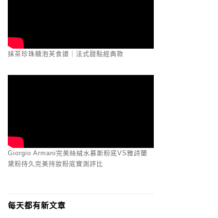
抹茶珍珠糖泡芙食譜｜法式甜點經典款
Giorgio Armani完美絲絨水慕斯粉底VS雅詩蘭
黛粉持久完美持妝粉底實測評比
每天都有新文章