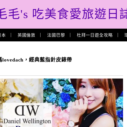
毛毛's 吃美食愛旅遊日
日本
英國倫敦
法國巴黎
杜拜一日遊全攻略
lovedach，經典藍指針皮錶帶