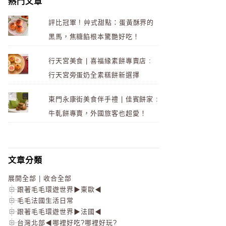
熱門文章
評比冠軍 ! 艸式甜點：蛋黃酥界的
黑馬，焦糖餡根本驚艷好吃！
行天宮美食 | 喜福緣素餅專賣店 :
行天宮旁蛋奶全素糕餅新選擇
東門永康街美食伴手禮 | 佳賓餅家 :
牛軋餅專賣，外國旅客也超愛！
文章分類
展開全部
|
收合全部
跟著毛毛環遊世界▶東歐◀
毛毛法國生活日常
跟著毛毛環遊世界▶法國◀
台灣北部◀哪裡好吃?哪裡好玩?