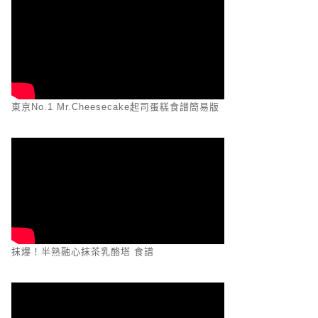
東京No.1 Mr.Cheesecake起司蛋糕食譜簡易版
抹爆！半熟融心抹茶乳酪塔 食譜