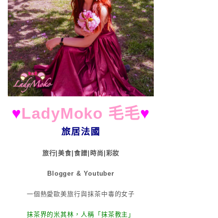
♥
LadyMoko 毛毛
♥
旅居法國
旅行|美食|食譜|時尚|彩妝
Blogger & Youtuber
一個熱愛歐美旅行與抹茶中毒的女子
抹茶界的米其林，人稱「抹茶教主」