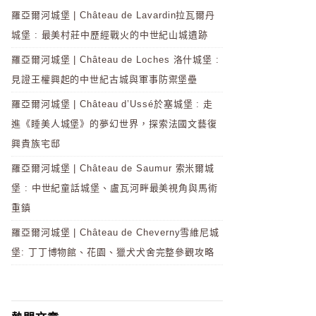
羅亞爾河城堡 | Château de Lavardin拉瓦爾丹
城堡 : 最美村莊中歷經戰火的中世紀山城遺跡
羅亞爾河城堡 | Château de Loches 洛什城堡 :
見證王權興起的中世紀古城與軍事防禦堡壘
羅亞爾河城堡 | Château d’Ussé於塞城堡 : 走
進《睡美人城堡》的夢幻世界，探索法國文藝復
興貴族宅邸
羅亞爾河城堡 | Château de Saumur 索米爾城
堡 : 中世紀童話城堡、盧瓦河畔最美視角與馬術
重鎮
羅亞爾河城堡 | Château de Cheverny雪維尼城
堡: 丁丁博物館、花園、獵犬犬舍完整參觀攻略