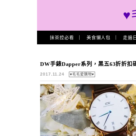
♥
Main Menu
抹茶控必看
美食懶人包
走遍
34mm
DW手錶Dapper系列，黑五63折折扣碼
2017.11.24
♥毛毛愛購物♥