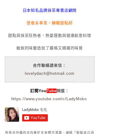
日本知名品牌抹茶專賣店顧問
營養系畢業，轉職甜點師
甜點與抹茶狂熱者，熱愛運動與健康創意料理
敏銳的味蕾造就了嚴格又精確的味覺
合作聯絡請來信：
lovelydach@hotmail.com
訂閱You
Tube
頻道：
https://www.youtube.com/c/LadyMoko
所有合作邀約文均會於文末標示清楚，謝絕「假裝自己消