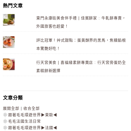
熱門文章
東門永康街美食伴手禮 | 佳賓餅家 : 牛軋餅專賣，
外國旅客也超愛！
評比冠軍 ! 艸式甜點：蛋黃酥界的黑馬，焦糖餡根
本驚艷好吃！
行天宮美食 | 喜福緣素餅專賣店 : 行天宮旁蛋奶全
素糕餅新選擇
文章分類
展開全部
|
收合全部
跟著毛毛環遊世界▶東歐◀
毛毛法國生活日常
跟著毛毛環遊世界▶法國◀