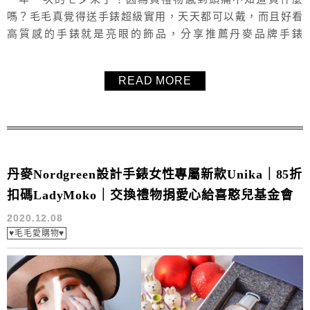
嗎？毛毛真覺得送手錶超級實用，天天都可以戴，而且好看
高質感的手錶就是亮眼的飾品，分享推薦丹麥品牌手錶
Nordgreen，極簡又高質感的設計，適合所有年齡層的男生
與女生，七夕使用折扣碼「LadyMoko」不但可以打85折，
READ MORE
還直接送精裝，買情侶對錶就直接送情侶錶帶！
丹麥Nordgreen設計手錶女性專屬新款Unika｜85折
扣碼LadyMoko｜交換禮物捐愛心給喜憨兒基金會
2020.12.08
♥毛毛愛購物♥