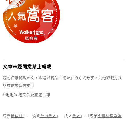
文章未經同意禁止轉載
請勿任意轉載圖文，歡迎以轉貼「網址」的方式分享，其他轉載方式
請來信或留言詢問
©毛毛's 吃美食愛旅遊日誌
專業
徵信社
」-「優質
台中尋人
」「找人
尋人
」-「專業
免費法律諮詢