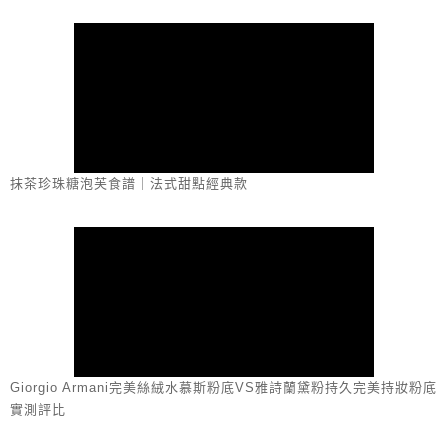
抹茶珍珠糖泡芙食譜｜法式甜點經典款
Giorgio Armani完美絲絨水慕斯粉底VS雅詩蘭黛粉持久完美持妝粉底
實測評比