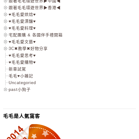
跟著毛毛環遊世界▶中國◀
跟著毛毛環遊世界▶香港◀
♥毛毛愛烘焙♥
♥毛毛愛漂釀♥
♥毛毛愛料理♥
宅配團購 & 各國伴手禮開箱
♥毛毛愛文藝♥
3C✖教學✖好物分享
♥毛毛愛思考♥
♥毛毛愛購物♥
新車試駕
毛毛♥小雜記
Uncategoried
past小狗子
毛毛是人氣窩客