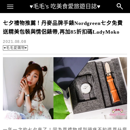
Main Menu
♥毛毛's 吃美食愛旅遊日誌♥
Nordgreen開箱
七夕禮物推薦！丹麥品牌手錶Nordgreen七夕免費
送精美包裝與情侶錶帶,再加85折扣碼LadyMoko
2021.08.08
♥毛毛愛購物♥
一年一次的七夕來了！因為買禮物感到頭痛不知道買什麼