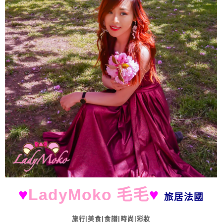
♥
LadyMoko 毛毛
♥
旅居法國
旅行|美食|食譜|時尚|彩妝