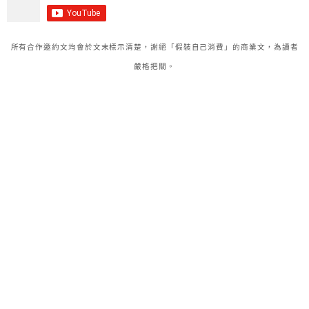
所有合作邀約文均會於文末標示清楚，謝絕「假裝自己消費」的商業文，為讀者
嚴格把關。