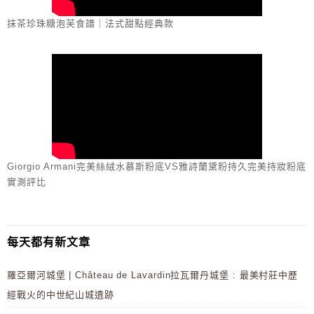
抹茶珍珠糖泡芙食譜｜法式甜點經典款
Giorgio Armani完美絲絨水慕斯粉底VS雅詩蘭黛粉持久完美持妝粉底
實測評比
每天都有新文章
羅亞爾河城堡 | Château de Lavardin拉瓦爾丹城堡 : 最美村莊中歷
經戰火的中世紀山城遺跡