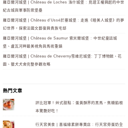
羅亞爾河城堡 | Château de Loches 洛什城堡 : 見證王權興起的中世
紀古城與軍事防禦堡壘
羅亞爾河城堡 | Château d’Ussé於塞城堡 : 走進《睡美人城堡》的夢
幻世界，探索法國文藝復興貴族宅邸
羅亞爾河城堡 | Château de Saumur 索米爾城堡 : 中世紀童話城
堡、盧瓦河畔最美視角與馬術重鎮
羅亞爾河城堡 | Château de Cheverny雪維尼城堡: 丁丁博物館、花
園、獵犬犬舍完整參觀攻略
熱門文章
評比冠軍 ! 艸式甜點：蛋黃酥界的黑馬，焦糖餡根
本驚艷好吃！
行天宮美食 | 喜福緣素餅專賣店 : 行天宮旁蛋奶全