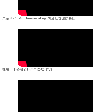
東京No.1 Mr.Cheesecake起司蛋糕食譜簡易版
抹爆！半熟融心抹茶乳酪塔 食譜