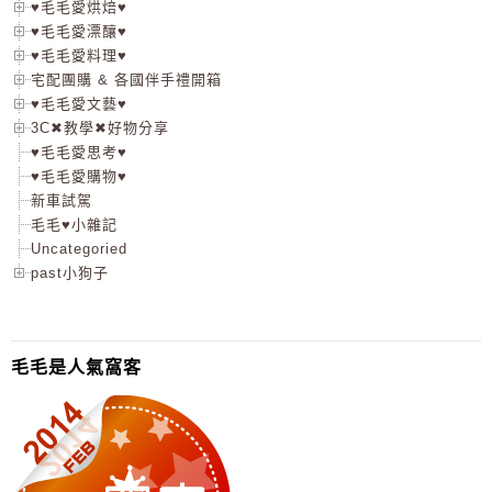
♥毛毛愛烘焙♥
♥毛毛愛漂釀♥
♥毛毛愛料理♥
宅配團購 & 各國伴手禮開箱
♥毛毛愛文藝♥
3C✖教學✖好物分享
♥毛毛愛思考♥
♥毛毛愛購物♥
新車試駕
毛毛♥小雜記
Uncategoried
past小狗子
毛毛是人氣窩客