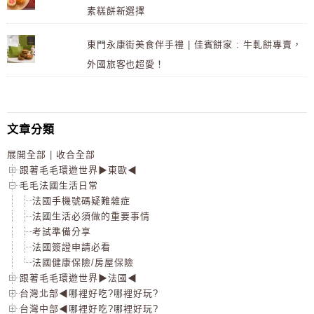
素糕餅新選擇
東門永康街美食伴手禮 | 佳賓餅家 : 牛軋餅專賣，
外國旅客也超愛！
文章分類
展開全部
|
收合全部
跟著毛毛環遊世界▶東歐◀
毛毛法國生活日常
法國手機號碼疑難雜症
法國生活必須做的重要事情
考試準備分享
法國簽證申請必看
法國健康保險/房屋保險
跟著毛毛環遊世界▶法國◀
台灣北部◀哪裡好吃?哪裡好玩?
台灣中部◀哪裡好吃?哪裡好玩?