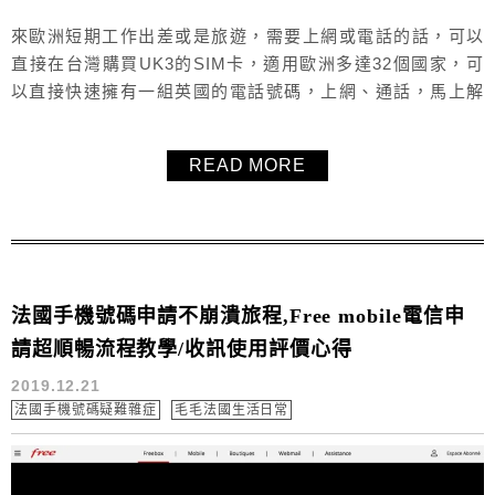
來歐洲短期工作出差或是旅遊，需要上網或電話的話，可以
直接在台灣購買UK3的SIM卡，適用歐洲多達32個國家，可
以直接快速擁有一組英國的電話號碼，上網、通話，馬上解
決！不用費心思研究，真的很方便，扣打用完馬上在
MobileTopup 上直接加值即可，本文毛毛就要教你如何加
READ MORE
值，加值完等一下馬上就可以使用了，真的很方便！
法國手機號碼申請不崩潰旅程,Free mobile電信申
請超順暢流程教學/收訊使用評價心得
2019.12.21
法國手機號碼疑難雜症
毛毛法國生活日常