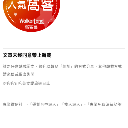
文章未經同意禁止轉載
請勿任意轉載圖文，歡迎以轉貼「網址」的方式分享，其他轉載方式
請來信或留言詢問
©毛毛's 吃美食愛旅遊日誌
專業
徵信社
」-「優質
台中尋人
」「找人
尋人
」-「專業
免費法律諮詢