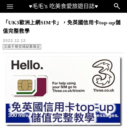
Main Menu
♥毛毛's 吃美食愛旅遊日誌♥
法國手機號碼疑難雜症
「UK3歐洲上網SIM卡」，免英國信用卡top-up儲
值完整教學
2022.12.12
法國手機號碼疑難雜症