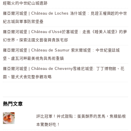
經戰火的中世紀山城遺跡
羅亞爾河城堡 | Château de Loches 洛什城堡 : 見證王權興起的中世
紀古城與軍事防禦堡壘
羅亞爾河城堡 | Château d’Ussé於塞城堡 : 走進《睡美人城堡》的夢
幻世界，探索法國文藝復興貴族宅邸
羅亞爾河城堡 | Château de Saumur 索米爾城堡 : 中世紀童話城
堡、盧瓦河畔最美視角與馬術重鎮
羅亞爾河城堡 | Château de Cheverny雪維尼城堡: 丁丁博物館、花
園、獵犬犬舍完整參觀攻略
熱門文章
評比冠軍 ! 艸式甜點：蛋黃酥界的黑馬，焦糖餡根
本驚艷好吃！