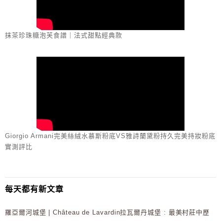
抹茶珍珠糖泡芙食譜｜法式甜點經典款
Giorgio Armani完美絲絨水慕斯粉底VS雅詩蘭黛粉持久完美持妝粉底
實測評比
每天都有新文章
羅亞爾河城堡 | Château de Lavardin拉瓦爾丹城堡 : 最美村莊中歷