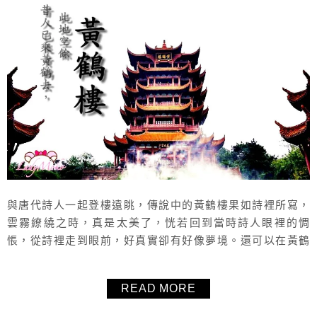
與唐代詩人一起登樓遠眺，傳說中的黃鶴樓果如詩裡所寫，
雲霧繚繞之時，真是太美了，恍若回到當時詩人眼裡的惆
悵，從詩裡走到眼前，好真實卻有好像夢境。還可以在黃鶴
樓寄出明信片喔！
READ MORE