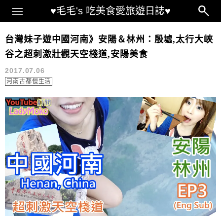
Main Menu
♥毛毛's 吃美食愛旅遊日誌♥
跟著毛毛環遊世界▶中國◀
台灣妹子遊中國河南》安陽＆林州：殷墟,太行大峽
谷之超刺激壯觀天空棧道,安陽美食
2017.07.06
河南古都慢生活