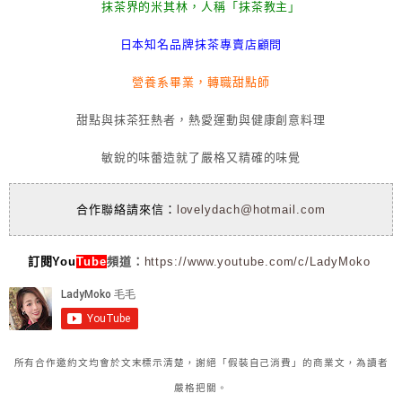
抹茶界的米其林，人稱「抹茶教主」
日本知名品牌抹茶專賣店顧問
營養系畢業，轉職甜點師
甜點與抹茶狂熱者，熱愛運動與健康創意料理
敏銳的味蕾造就了嚴格又精確的味覺
合作聯絡請來信：
lovelydach@hotmail.com
訂閱You
Tube
頻道：
https://www.youtube.com/c/LadyMoko
所有合作邀約文均會於文末標示清楚，謝絕「假裝自己消費」的商業文，為讀者
嚴格把關。