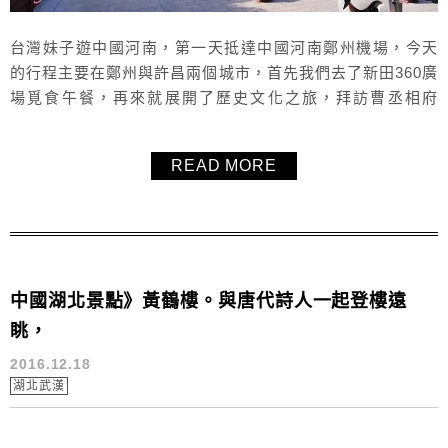
台灣妹子遊中國河南，第一天抵達中國河南鄭州機場，今天
的行程主要在鄭州與許昌兩個城市，首先我們去了新田360廣
場覓食午餐，再來就展開了歷史文化之旅，拜訪曹丞相府
苑、春秋樓、灞陵橋各個許昌重要且知名的歷史景點。文末
有一整天的影音VLOG，跟著毛毛一起玩中國河南吧！
READ MORE
中國湖北景點》黃鶴樓。與唐代詩人一起登樓遠
眺，
2016.12.18
湖北武漢