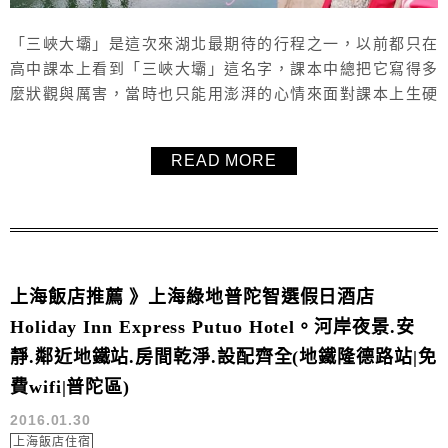
「三峽大壩」是這次來湖北最期待的行程之一，以前都只在
高中課本上看到「三峽大壩」這名字，課本中總把它寫得多
麼狀觀與厲害，當時也只能用澎湃的心情來面對課本上生硬
的文字，今天終於有這個機會可以親自來傳說中的「三峽大
壩」看看，從課本走到眼前，「三峽大壩」我來了！文末附
READ MORE
上交通資訊。
上海飯店推薦 》上海綠地普陀智選假日酒店
Holiday Inn Express Putuo Hotel。河岸夜景.安
靜.鄰近地鐵站.房間乾淨.設配齊全(地鐵隆德路站|免
費wifi|普陀區)
2016.01.30
上海飯店住宿