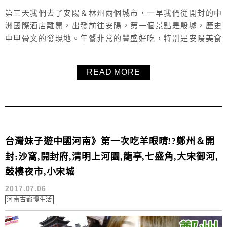
第三天我們去了安陽＆林州兩個城市，一早我們從開封的中
洲國際酒店離開，出發前往安陽，第一個景點是殷墟，歷史
中甲骨文的發現地。午餐非常的豐盛好吃，特別是安陽美食
「三不沾」讓毛毛印象深刻，午餐結束後立刻再驅車前往林
州，來到了太行大峽谷，桃花谷的部分我們坐車省略過去
READ MORE
了，直接前往三個不同的瞭望台，還去了刺激又壯觀的天空
棧道。晚上的飯店是位於林州的紅旗渠迎賓館。
台灣妹子遊中國河南》第一次吃羊眼睛!?鄭州＆開
封:沙窩,開封府,清明上河園,龍亭,七盛角,大宋御河,
鼓樓夜市,小宋城
2017.07.06
河南古都慢生活