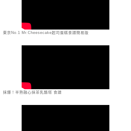
東京No.1 Mr.Cheesecake起司蛋糕食譜簡易版
抹爆！半熟融心抹茶乳酪塔 食譜