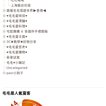
吃吃喝喝
上海飯店住宿
跟著毛毛環遊世界▶香港◀
♥毛毛愛烘焙♥
♥毛毛愛漂釀♥
♥毛毛愛料理♥
宅配團購 & 各國伴手禮開箱
♥毛毛愛文藝♥
3C✖教學✖好物分享
♥毛毛愛思考♥
♥毛毛愛購物♥
新車試駕
毛毛♥小雜記
Uncategoried
past小狗子
毛毛是人氣窩客