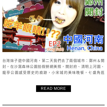
台灣妹子遊中國河南，第二天我們去了兩個城市：鄭州＆開
封，在沙窩森林公園拍假掰網美照，開封府、清明上河園、
龍亭公園感受歷史的痕跡，小宋城的美味晚餐，七盛角逛
街，大宋御河夜遊船，在鼓樓夜市達成人生第一次吃羊眼的
成就！晚上的飯店是位於開封的中州國際飯店。文末有一整
READ MORE
天的影音VLOG，跟著毛毛一起玩中國河南吧！