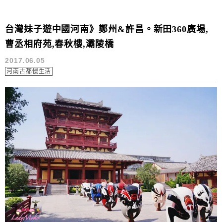
台灣妹子遊中國河南》鄭州&許昌。新田360廣場,
曹丞相府苑,春秋樓,灞陵橋
2017.06.05
河南古都慢生活