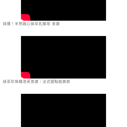
抹爆！半熟融心抹茶乳酪塔 食譜
抹茶珍珠糖泡芙食譜｜法式甜點經典款