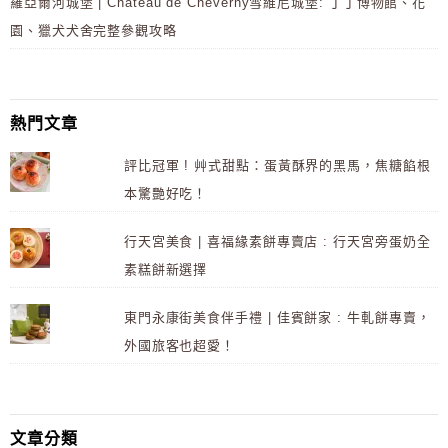
羅亞爾河城堡 | Château de Cheverny雪維尼城堡: 丁丁博物館、花
園、獵犬犬舍完整參觀攻略
熱門文章
評比冠軍 ! 艸式甜點：蛋黃酥界的黑馬，焦糖餡根
本驚艷好吃！
行天宮美食 | 喜福緣素餅專賣店 : 行天宮旁蛋奶全
素糕餅新選擇
東門永康街美食伴手禮 | 佳賓餅家 : 牛軋餅專賣，
外國旅客也超愛！
文章分類