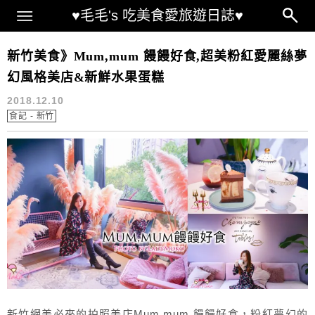
Main Menu
♥毛毛's 吃美食愛旅遊日誌♥
新竹網美店
新竹美食》Mum,mum 饅饅好食,超美粉紅愛麗絲夢
幻風格美店&新鮮水果蛋糕
2018.12.10
食記 - 新竹
新竹網美必來的拍照美店Mum,mum 饅饅好食，粉紅夢幻的