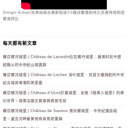
Giorgio Armani完美絲絨水慕斯粉底VS雅詩蘭黛粉持久完美持妝粉底
實測評比
每天都有新文章
羅亞爾河城堡 | Château de Lavardin拉瓦爾丹城堡 : 最美村莊中歷
經戰火的中世紀山城遺跡
羅亞爾河城堡 | Château de Loches 洛什城堡 : 見證王權興起的中世
紀古城與軍事防禦堡壘
羅亞爾河城堡 | Château d’Ussé於塞城堡 : 走進《睡美人城堡》的夢
幻世界，探索法國文藝復興貴族宅邸
羅亞爾河城堡 | Château de Saumur 索米爾城堡 : 中世紀童話城
堡、盧瓦河畔最美視角與馬術重鎮