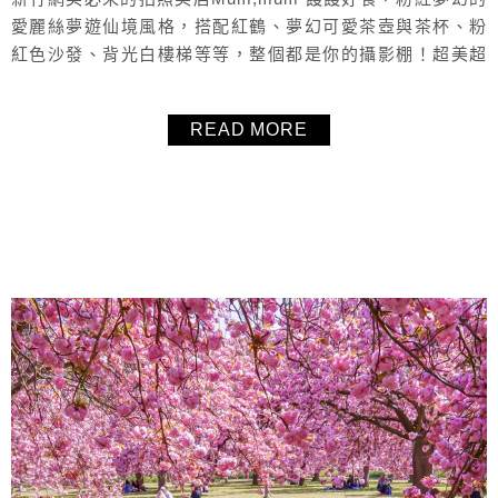
愛麗絲夢遊仙境風格，搭配紅鶴、夢幻可愛茶壺與茶杯、粉
紅色沙發、背光白樓梯等等，整個都是你的攝影棚！超美超
好拍。Mum,mum 饅饅好食的新鮮水果蛋糕選擇多且很有份
量，是他們的招牌甜點，新竹美食下午茶甜點推薦！
READ MORE
About