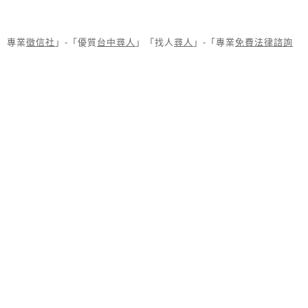
專業
徵信社
」-「優質
台中尋人
」「找人
尋人
」-「專業
免費法律諮詢