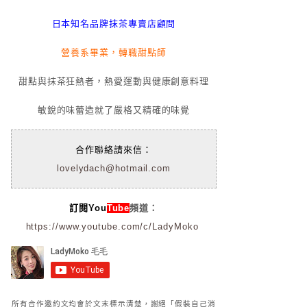
日本知名品牌抹茶專賣店顧問
營養系畢業，轉職甜點師
甜點與抹茶狂熱者，熱愛運動與健康創意料理
敏銳的味蕾造就了嚴格又精確的味覺
合作聯絡請來信：
lovelydach@hotmail.com
訂閱You
Tube
頻道：
https://www.youtube.com/c/LadyMoko
所有合作邀約文均會於文末標示清楚，謝絕「假裝自己消