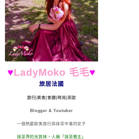
♥
LadyMoko 毛毛
♥
旅居法國
旅行|美食|食譜|時尚|彩妝
Blogger & Youtuber
一個熱愛歐美旅行與抹茶中毒的女子
抹茶界的米其林，人稱「抹茶教主」