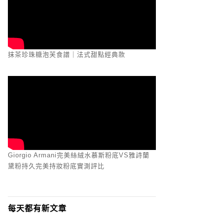
抹茶珍珠糖泡芙食譜｜法式甜點經典款
Giorgio Armani完美絲絨水慕斯粉底VS雅詩蘭
黛粉持久完美持妝粉底實測評比
每天都有新文章