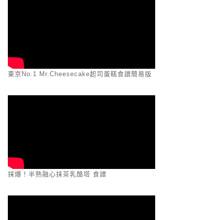
東京No.1 Mr.Cheesecake起司蛋糕食譜簡易版
抹爆！半熟融心抹茶乳酪塔 食譜