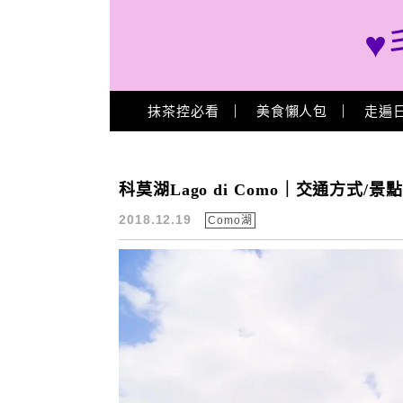
♥
Main Menu
抹茶控必看
美食懶人包
走遍
明信片
科莫湖Lago di Como｜交通方式
2018.12.19
Como湖