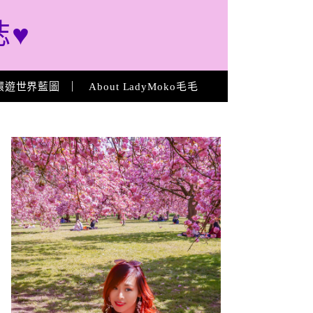
誌♥
環遊世界藍圖
About LadyMoko毛毛
About