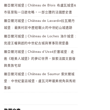
羅亞爾河城堡 | Château de Blois 布盧瓦城堡&
市區景點一日遊攻略，一部立體的法國歷史書
羅亞爾河城堡 | Château de Lavardin拉瓦爾丹
城堡 : 最美村莊中歷經戰火的中世紀山城遺跡
羅亞爾河城堡 | Château de Loches 洛什城堡 :
見證王權興起的中世紀古城與軍事防禦堡壘
羅亞爾河城堡 | Château d’Ussé於塞城堡 : 走
進《睡美人城堡》的夢幻世界，探索法國文藝復
興貴族宅邸
羅亞爾河城堡 | Château de Saumur 索米爾城
堡 : 中世紀童話城堡、盧瓦河畔最美視角與馬術
重鎮