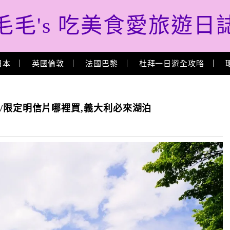
毛毛's 吃美食愛旅遊日
日本
英國倫敦
法國巴黎
杜拜一日遊全攻略
/景點/限定明信片哪裡買,義大利必來湖泊