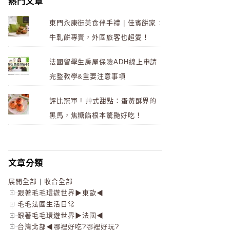
熱門文章
東門永康街美食伴手禮 | 佳賓餅家 :
牛軋餅專賣，外國旅客也超愛！
法國留學生房屋保險ADH線上申請
完整教學&重要注意事項
評比冠軍 ! 艸式甜點：蛋黃酥界的
黑馬，焦糖餡根本驚艷好吃！
文章分類
展開全部
|
收合全部
跟著毛毛環遊世界▶東歐◀
毛毛法國生活日常
跟著毛毛環遊世界▶法國◀
台灣北部◀哪裡好吃?哪裡好玩?