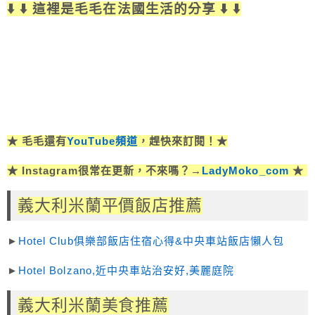
⬇️ ⬇️ 這裡是毛毛在法國生活的分享 ⬇️ ⬇️
★ 毛毛還有
YouTube頻道
，趕快來訂閱！★
★ Instagram很常在更新，不來嗎？→
LadyMoko_com
★
義大利米蘭平價飯店推薦
►
Hotel Club俱樂部飯店住宿心得&中央車站飯店懶人包
►
Hotel Bolzano,近中央車站治安好,美麗庭院
義大利米蘭美食推薦