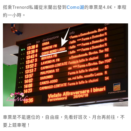
搭乘Trenord私鐵從米蘭出發到
Como湖
的車票是4.8€，車程
約一小時。
車票是不能選位的，自由座，先看好班次、月台再前往，不
要上錯車喔！