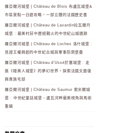
羅亞爾河城堡 | Château de Blois 布盧瓦城堡&
市區景點一日遊攻略，一部立體的法國歷史書
羅亞爾河城堡 | Château de Lavardin拉瓦爾丹
城堡 : 最美村莊中歷經戰火的中世紀山城遺跡
羅亞爾河城堡 | Château de Loches 洛什城堡 :
見證王權興起的中世紀古城與軍事防禦堡壘
羅亞爾河城堡 | Château d’Ussé於塞城堡 : 走
進《睡美人城堡》的夢幻世界，探索法國文藝復
興貴族宅邸
羅亞爾河城堡 | Château de Saumur 索米爾城
堡 : 中世紀童話城堡、盧瓦河畔最美視角與馬術
重鎮