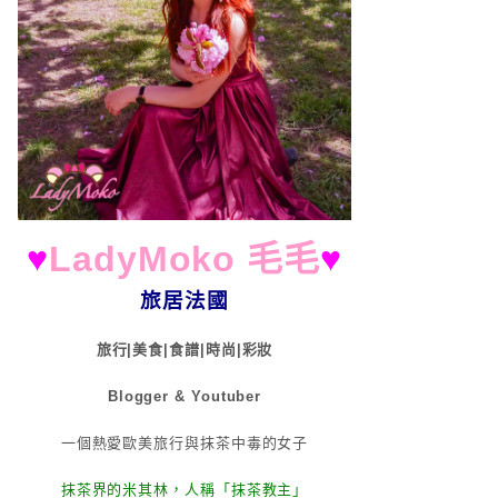
♥
LadyMoko 毛毛
♥
旅居法國
旅行|美食|食譜|時尚|彩妝
Blogger & Youtuber
一個熱愛歐美旅行與抹茶中毒的女子
抹茶界的米其林，人稱「抹茶教主」