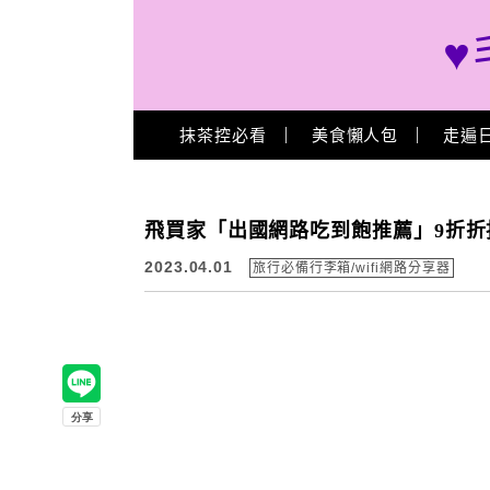
♥
Main Menu
抹茶控必看
美食懶人包
走遍
飛買家「出國網路吃到飽推薦」9折折扣碼
2023.04.01
旅行必備行李箱/wifi網路分享器