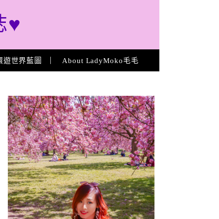
誌♥
環遊世界藍圖
About LadyMoko毛毛
About