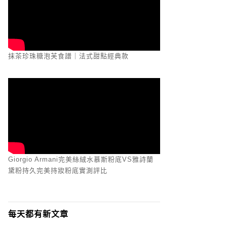
抹茶珍珠糖泡芙食譜｜法式甜點經典款
Giorgio Armani完美絲絨水慕斯粉底VS雅詩蘭
黛粉持久完美持妝粉底實測評比
每天都有新文章