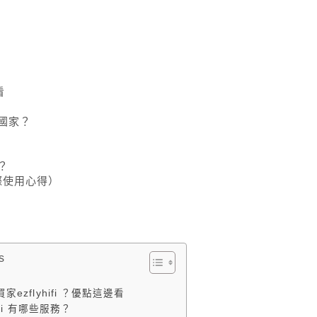
看
國家？
？
際使用心得）
s
家ezflyhifi ？優點這邊看
hifi 有哪些服務？