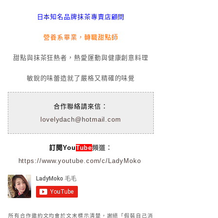
日本知名品牌抹茶專賣店顧問
營養系畢業，轉職甜點師
甜點與抹茶狂熱者，熱愛運動與健康創意料理
敏銳的味蕾造就了嚴格又精確的味覺
合作聯絡請來信：
lovelydach@hotmail.com
訂閱You
Tube
頻道：
https://www.youtube.com/c/LadyMoko
所有合作邀約文均會於文末標示清楚，謝絕「假裝自己消