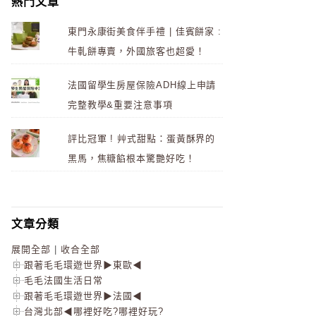
熱門文章
東門永康街美食伴手禮 | 佳賓餅家 :
牛軋餅專賣，外國旅客也超愛！
法國留學生房屋保險ADH線上申請
完整教學&重要注意事項
評比冠軍 ! 艸式甜點：蛋黃酥界的
黑馬，焦糖餡根本驚艷好吃！
文章分類
展開全部
|
收合全部
跟著毛毛環遊世界▶東歐◀
毛毛法國生活日常
跟著毛毛環遊世界▶法國◀
台灣北部◀哪裡好吃?哪裡好玩?