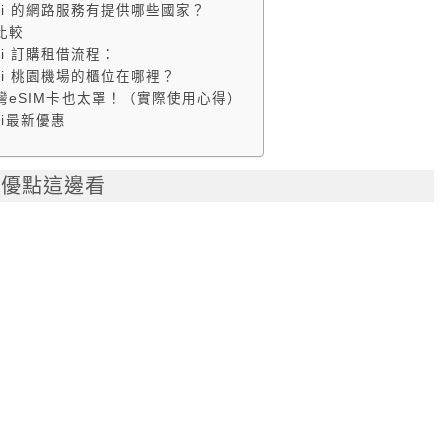
yhifi 的網路服務有提供哪些國家？
比較
hifi 訂購租借流程：
yhifi 桃園機場的櫃位在哪裡？
台灣eSIM卡也太罩！（實際使用心得）
ifi最新優惠
優點這邊看