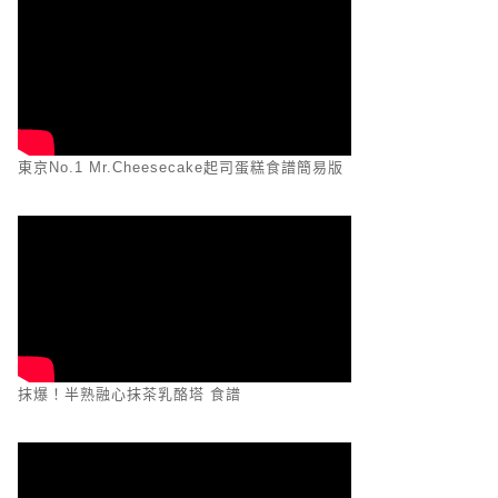
東京No.1 Mr.Cheesecake起司蛋糕食譜簡易版
抹爆！半熟融心抹茶乳酪塔 食譜