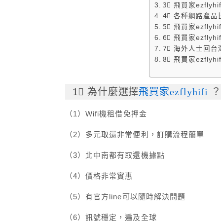
3⃣ 飛買家ezfl
4⃣ 各種網路產品
5⃣ 飛買家ezfly
6⃣ 飛買家ezfl
7⃣ 海外人士回
8⃣ 飛買家ezflyh
1⃣ 為什麼選擇
飛買家ezflyhifi
？
（1）Wifi機租借免押金
（2）多元取還非常便利，訂購流程簡單
（3）北中南都有取還機據點
（4）價格非常實惠
（5）有官方line可以隨時解決問題
（6）訊號穩定，遍及全球