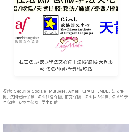
我在法協/歐協學法文心得｜法協/歐協/天肯比
較:教法/師資/學費/優缺點
標籤:
Sécurité Sociale
,
Mutuelle
,
Ameli
,
CPAM
,
LMDE
,
法國保
險
,
法國健康保險
,
法國社會保險
,
補充保險
,
法國私人保險
,
法國留學
生保險
,
交換生保險
,
學生保險
上 / 下一篇文章