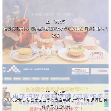
上一篇文章
信義安和美食》罌粟甜點,職業級水準法式甜點,每樣都經典大
讚嘆
下一篇文章
2019最新*去法國念語言學校簽證申請教學PT1:申請流程/資
料準備/前置作業