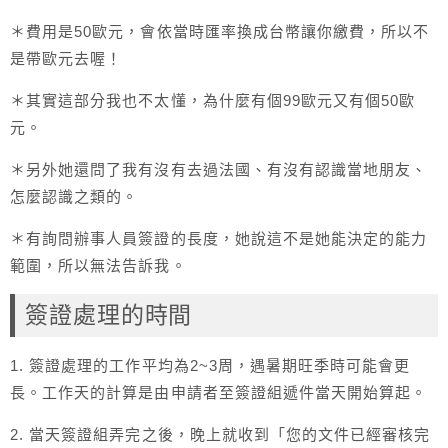
＊費用是50歐元，會依當時匯率換成台幣讓你繳費，所以不
是帶歐元去喔！
＊其實這部分我也不太懂，為什麼有個99歐元又有個50歐
元。
＊另外她還問了我有沒有去過法國、有沒有認識當地朋友、
怎麼認識之類的。
＊有詢問辦事人員簽證的長度，她說這不是她能決定的能力
範圍，所以無法告訴我。
簽證處理的時間
1. 簽證處理的工作平均為2~3周，遇暑期旺季時可能會更
長。工作天的計算是由申請者至簽證組遞件當天開始算起。
2. 當天簽證組弄完之後，晚上就收到「您的文件已經審核完