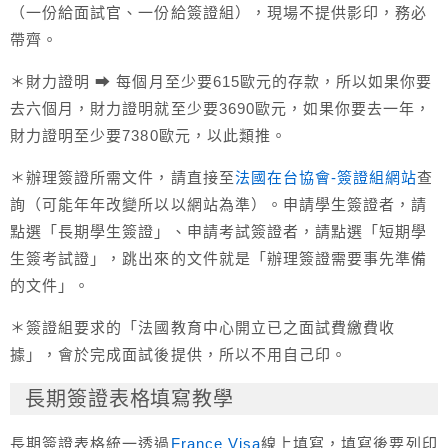
（一份給面試官、一份給簽證組），現場不提供影印，務必
帶齊。
＊財力證明 ➡ 每個月至少要615歐元的存款，所以如果你要
去六個月，財力證明就至少要3690歐元，如果你要去一年，
財力證明至少要7380歐元，以此類推。
＊辦理簽證所需文件，請直接至
法國在台協會-簽證組網站
查
詢（可能年年改變所以以網站為準）。申請學生簽證者，請
點選「長期學生簽證」、申請考試簽證者，請點選「短期學
生簽考試證」，跳出來的文件就是「辦理簽證需要事先準備
的文件」。
＊簽證組要求的「法國教育中心開立已之面試費繳費收
據」，會於完成面試後提供，所以不用自己印。
長期簽證表格填寫教學
長期簽證表格統一透過
France Visa
線上填寫，填寫後要列印