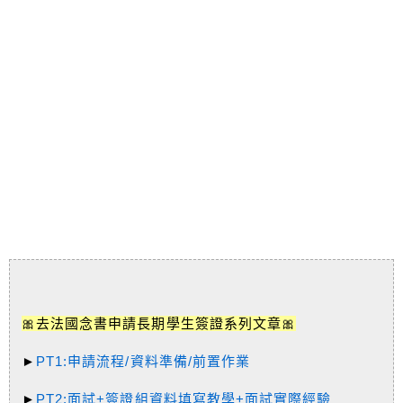
🎀去法國念書申請長期學生簽證系列文章🎀
►
PT1:申請流程/資料準備/前置作業
►
PT2:面試+簽證組資料填寫教學+面試實際經驗