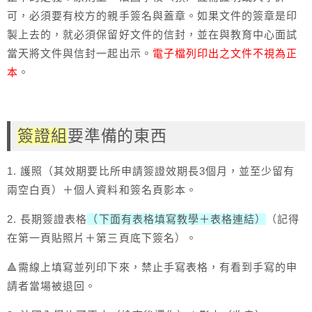
可，必須要有校方的親手簽名與蓋章。如果文件的簽章是印
製上去的，就必須保留好文件的信封，並在與教育中心面試
當天將文件與信封一起出示。
電子檔列印出之文件不視為正
本
。
簽證組
要準備的東西
1. 護照（其效期要比所申請簽證效期長3個月，並至少留有
兩空白頁）＋個人資料和簽名頁影本。
2. 長期簽證表格
（下面有表格填寫教學＋表格連結）
（記得
在第一頁貼照片＋第三頁底下簽名）。
🔺需線上填寫並列印下來，禁止手寫表格，有看到手寫的申
請者當場被退回。