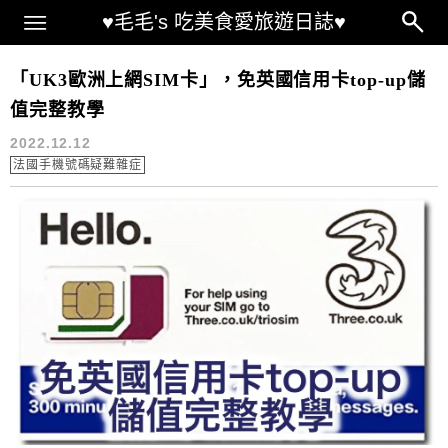
Main Menu
♥毛毛's 吃美食愛旅遊日誌♥
歐洲網路推薦
「UK3歐洲上網SIM卡」，免英國信用卡top-up儲
值完整教學
2022.12.12
法國手機號碼疑難雜症