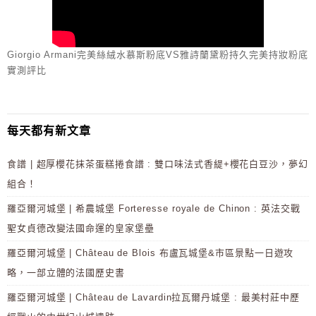
Giorgio Armani完美絲絨水慕斯粉底VS雅詩蘭黛粉持久完美持妝粉底
實測評比
每天都有新文章
食譜 | 超厚櫻花抹茶蛋糕捲食譜 : 雙口味法式香緹+櫻花白豆沙，夢幻
組合！
羅亞爾河城堡 | 希農城堡 Forteresse royale de Chinon : 英法交戰
聖女貞德改變法國命運的皇家堡壘
羅亞爾河城堡 | Château de Blois 布盧瓦城堡&市區景點一日遊攻
略，一部立體的法國歷史書
羅亞爾河城堡 | Château de Lavardin拉瓦爾丹城堡 : 最美村莊中歷