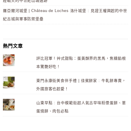
經戰火的中世紀山城遺跡
羅亞爾河城堡 | Château de Loches 洛什城堡 : 見證王權興起的中世
紀古城與軍事防禦堡壘
熱門文章
評比冠軍 ! 艸式甜點：蛋黃酥界的黑馬，焦糖餡根
本驚艷好吃！
東門永康街美食伴手禮 | 佳賓餅家 : 牛軋餅專賣，
外國旅客也超愛！
山東早點 : 台中模範街超人氣古早味粉漿蛋餅、蔥
蛋燒餅、肉包必點