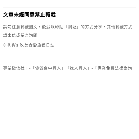
文章未經同意禁止轉載
請勿任意轉載圖文，歡迎以轉貼「網址」的方式分享，其他轉載方式
請來信或留言詢問
©毛毛's 吃美食愛旅遊日誌
專業
徵信社
」-「優質
台中尋人
」「找人
尋人
」-「專業
免費法律諮詢