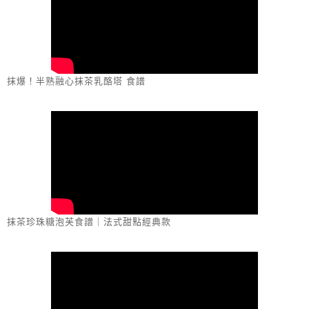
抹爆！半熟融心抹茶乳酪塔 食譜
抹茶珍珠糖泡芙食譜｜法式甜點經典款