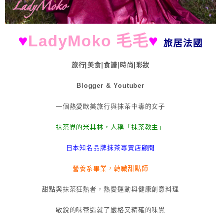
♥
LadyMoko 毛毛
♥
旅居法國
旅行|美食|食譜|時尚|彩妝
Blogger & Youtuber
一個熱愛歐美旅行與抹茶中毒的女子
抹茶界的米其林，人稱「抹茶教主」
日本知名品牌抹茶專賣店顧問
營養系畢業，轉職甜點師
甜點與抹茶狂熱者，熱愛運動與健康創意料理
敏銳的味蕾造就了嚴格又精確的味覺